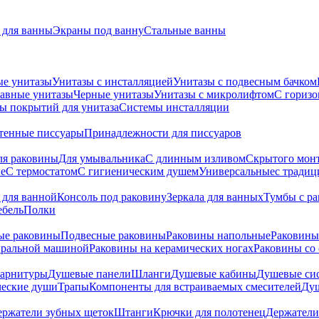
для ванны
Экраны под ванну
Стальные ванны
ые унитазы
Унитазы с инсталляцией
Унитазы с подвесным бачком
авные унитазы
Черные унитазы
Унитазы с микролифтом
C гориз
ы покрытий для унитаза
Системы инсталляции
тенные писсуары
Принадлежности для писсуаров
ля раковины
Для умывальника
С длинным изливом
Скрытого мон
е
С термостатом
С гигиеническим душем
Универсальные
с тради
 для ванной
Консоль под раковину
Зеркала для ванных
Тумбы с р
ебель
Полки
ые раковины
Подвесные раковины
Раковины напольные
Раковины
иральной машиной
Раковины на керамических ногах
Раковины со
гарнитуры
Душевые панели
Шланги
Душевые кабины
Душевые си
ческие души
Трапы
Компоненты для встраиваемых смесителей
Душ
ержатели зубных щеток
Штанги
Крючки для полотенец
Держатели