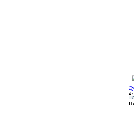
Ду
47
О
Из