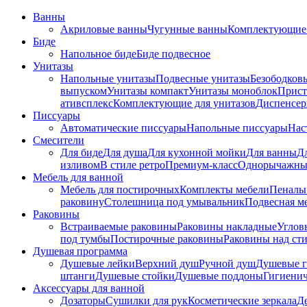
Ванны
Акриловые ванны
Чугунные ванны
Комплектующие 
Биде
Напольное биде
Биде пoдвеснoе
Унитазы
Напольные унитазы
Подвесные унитазы
Безободков
выпуском
Унитазы компакт
Унитазы моноблок
Прист
ативсплекс
Комплектующие для унитазов
Диспенсер
Писсуары
Автоматические писсуары
Напольные писсуары
Нас
Смесители
Для биде
Для душа
Для кухонной мойки
Для ванны
Д
изливом
В стиле ретро
Премиум-класс
Однорычажны
Мебель для ванной
Мебель для постирочных
Комплекты мебели
Пеналы
раковину
Столешница под умывальник
Подвесная м
Раковины
Встраиваемые раковины
Раковины накладные
Углов
под тумбы
Постирочные раковины
Раковины над ст
Душевая программа
Душевые лейки
Верхний душ
Ручной душ
Душевые 
штанги
Душевые стойки
Душевые поддоны
Гигиени
Аксессуары для ванной
Дозаторы
Сушилки для рук
Косметические зеркала
Д