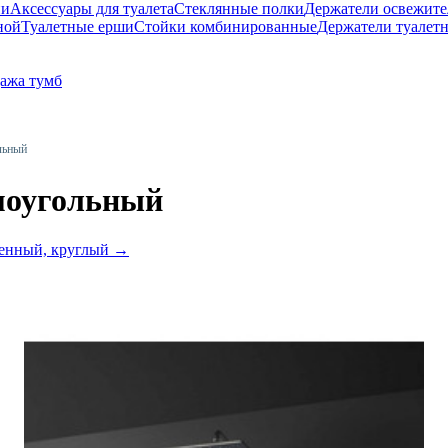
ни
Аксессуары для туалета
Стеклянные полки
Держатели освежите
ной
Туалетные ерши
Стойки комбинированные
Держатели туалет
ажа тумб
льный
моугольный
енный, круглый
→