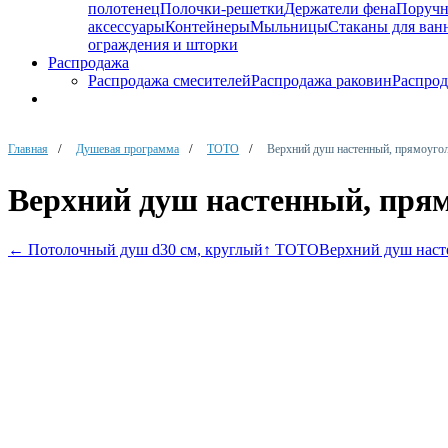
полотенец
Полочки-решетки
Держатели фена
Поруч
аксессуары
Контейнеры
Мыльницы
Стаканы для ван
ограждения и шторки
Распродажа
Распродажа смесителей
Распродажа раковин
Распрод
Главная
Душевая программа
TOTO
Верхний душ настенный, прямоуго
Верхний душ настенный, пря
←
Потолочный душ d30 см, круглый
↑ TOTO
Верхний душ наст