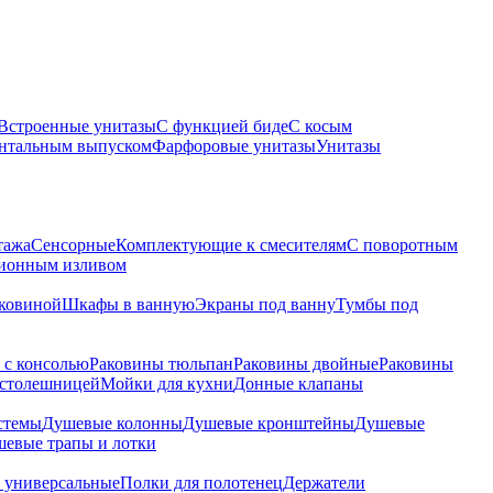
Встроенные унитазы
С функцией биде
С косым
онтальным выпуском
Фарфоровые унитазы
Унитазы
тажа
Сенсорные
Комплектующие к смесителям
С поворотным
ционным изливом
аковиной
Шкафы в ванную
Экраны под ванну
Тумбы под
 с консолью
Раковины тюльпан
Раковины двойные
Раковины
 столешницей
Мойки для кухни
Донные клапаны
стемы
Душевые колонны
Душевые кронштейны
Душевые
евые трапы и лотки
 универсальные
Полки для полотенец
Держатели