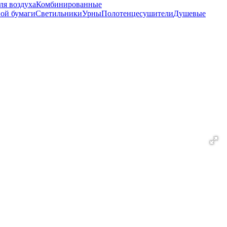
ля воздуха
Комбинированные
ной бумаги
Светильники
Урны
Полотенцесушители
Душевые