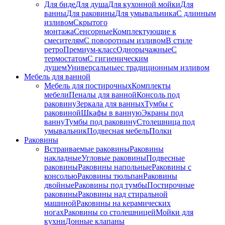
Для биде
Для душа
Для кухонной мойки
Для
ванны
Для раковины
Для умывальника
С длинным
изливом
Скрытого
монтажа
Сенсорные
Комплектующие к
смесителям
С поворотным изливом
В стиле
ретро
Премиум-класс
Однорычажные
С
термостатом
С гигиеническим
душем
Универсальные
с традиционным изливом
Мебель для ванной
Мебель для постирочных
Комплекты
мебели
Пеналы для ванной
Консоль под
раковину
Зеркала для ванных
Тумбы с
раковиной
Шкафы в ванную
Экраны под
ванну
Тумбы под раковину
Столешница под
умывальник
Подвесная мебель
Полки
Раковины
Встраиваемые раковины
Раковины
накладные
Угловые раковины
Подвесные
раковины
Раковины напольные
Раковины с
консолью
Раковины тюльпан
Раковины
двойные
Раковины под тумбы
Постирочные
раковины
Раковины над стиральной
машиной
Раковины на керамических
ногах
Раковины со столешницей
Мойки для
кухни
Донные клапаны