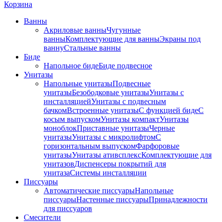
Корзина
Ванны
Акриловые ванны
Чугунные
ванны
Комплектующие для ванны
Экраны под
ванну
Стальные ванны
Биде
Напольное биде
Биде пoдвеснoе
Унитазы
Напольные унитазы
Подвесные
унитазы
Безободковые унитазы
Унитазы с
инсталляцией
Унитазы с подвесным
бачком
Встроенные унитазы
С функцией биде
С
косым выпуском
Унитазы компакт
Унитазы
моноблок
Приставные унитазы
Черные
унитазы
Унитазы с микролифтом
C
горизонтальным выпуском
Фарфоровые
унитазы
Унитазы ативсплекс
Комплектующие для
унитазов
Диспенсеры покрытий для
унитаза
Системы инсталляции
Писсуары
Автоматические писсуары
Напольные
писсуары
Настенные писсуары
Принадлежности
для писсуаров
Смесители