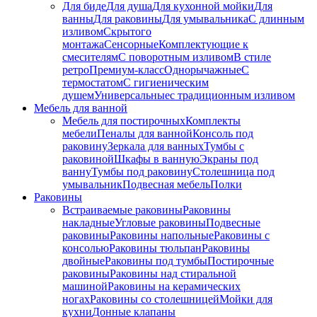
Для биде
Для душа
Для кухонной мойки
Для
ванны
Для раковины
Для умывальника
С длинным
изливом
Скрытого
монтажа
Сенсорные
Комплектующие к
смесителям
С поворотным изливом
В стиле
ретро
Премиум-класс
Однорычажные
С
термостатом
С гигиеническим
душем
Универсальные
с традиционным изливом
Мебель для ванной
Мебель для постирочных
Комплекты
мебели
Пеналы для ванной
Консоль под
раковину
Зеркала для ванных
Тумбы с
раковиной
Шкафы в ванную
Экраны под
ванну
Тумбы под раковину
Столешница под
умывальник
Подвесная мебель
Полки
Раковины
Встраиваемые раковины
Раковины
накладные
Угловые раковины
Подвесные
раковины
Раковины напольные
Раковины с
консолью
Раковины тюльпан
Раковины
двойные
Раковины под тумбы
Постирочные
раковины
Раковины над стиральной
машиной
Раковины на керамических
ногах
Раковины со столешницей
Мойки для
кухни
Донные клапаны