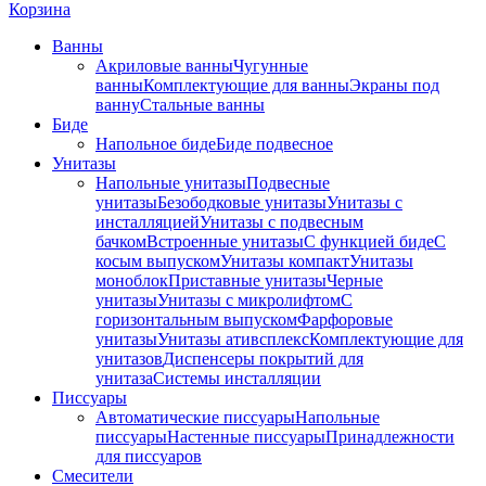
Корзина
Ванны
Акриловые ванны
Чугунные
ванны
Комплектующие для ванны
Экраны под
ванну
Стальные ванны
Биде
Напольное биде
Биде пoдвеснoе
Унитазы
Напольные унитазы
Подвесные
унитазы
Безободковые унитазы
Унитазы с
инсталляцией
Унитазы с подвесным
бачком
Встроенные унитазы
С функцией биде
С
косым выпуском
Унитазы компакт
Унитазы
моноблок
Приставные унитазы
Черные
унитазы
Унитазы с микролифтом
C
горизонтальным выпуском
Фарфоровые
унитазы
Унитазы ативсплекс
Комплектующие для
унитазов
Диспенсеры покрытий для
унитаза
Системы инсталляции
Писсуары
Автоматические писсуары
Напольные
писсуары
Настенные писсуары
Принадлежности
для писсуаров
Смесители