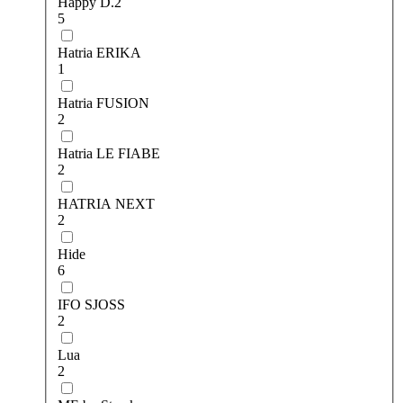
Happy D.2
5
Hatria ERIKA
1
Hatria FUSION
2
Hatria LE FIABE
2
HATRIA NEXT
2
Hide
6
IFO SJOSS
2
Lua
2