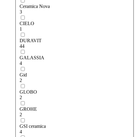
Ceramica Nova
3
CIELO
1
DURAVIT
44
GALASSIA
4
Gid
2
GLOBO
2
GROHE
2
GSI ceramica
4