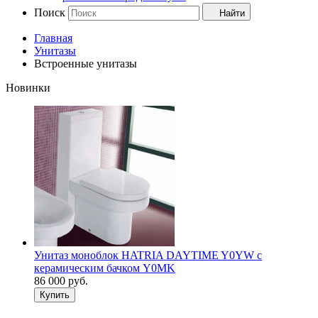
Поиск
Найти
Главная
Унитазы
Встроенные унитазы
Новинки
Унитаз моноблок HATRIA DAYTIME Y0YW с
керамическим бачком Y0MK
86 000
руб.
Купить