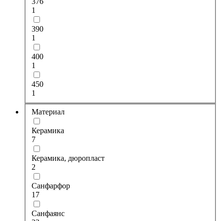
376
1
390
1
400
1
450
1
Материал
Керамика
7
Керамика, дюропласт
2
Санфарфор
17
Санфаянс