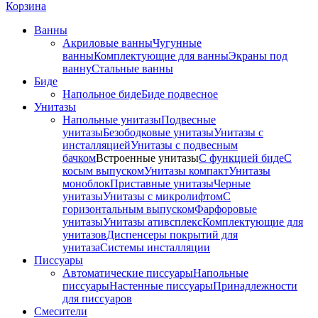
Корзина
Ванны
Акриловые ванны
Чугунные
ванны
Комплектующие для ванны
Экраны под
ванну
Стальные ванны
Биде
Напольное биде
Биде пoдвеснoе
Унитазы
Напольные унитазы
Подвесные
унитазы
Безободковые унитазы
Унитазы с
инсталляцией
Унитазы с подвесным
бачком
Встроенные унитазы
С функцией биде
С
косым выпуском
Унитазы компакт
Унитазы
моноблок
Приставные унитазы
Черные
унитазы
Унитазы с микролифтом
C
горизонтальным выпуском
Фарфоровые
унитазы
Унитазы ативсплекс
Комплектующие для
унитазов
Диспенсеры покрытий для
унитаза
Системы инсталляции
Писсуары
Автоматические писсуары
Напольные
писсуары
Настенные писсуары
Принадлежности
для писсуаров
Смесители