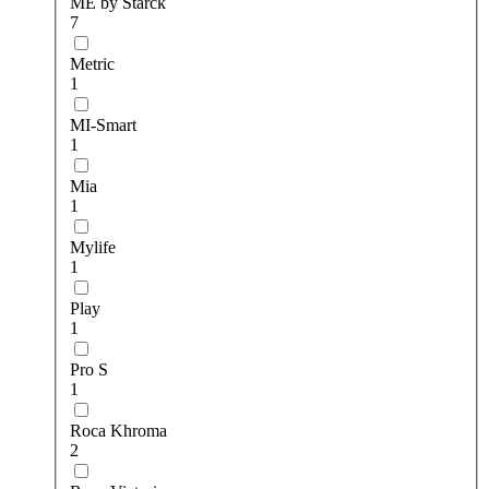
ME by Starck
7
Metric
1
MI-Smart
1
Mia
1
Mylife
1
Play
1
Pro S
1
Roca Khroma
2