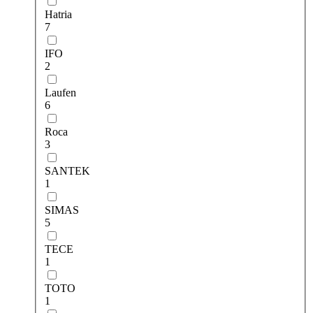
Hatria
7
IFO
2
Laufen
6
Roca
3
SANTEK
1
SIMAS
5
TECE
1
TOTO
1