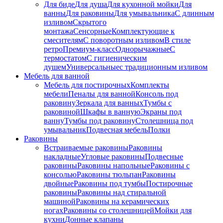
Для биде
Для душа
Для кухонной мойки
Для
ванны
Для раковины
Для умывальника
С длинным
изливом
Скрытого
монтажа
Сенсорные
Комплектующие к
смесителям
С поворотным изливом
В стиле
ретро
Премиум-класс
Однорычажные
С
термостатом
С гигиеническим
душем
Универсальные
с традиционным изливом
Мебель для ванной
Мебель для постирочных
Комплекты
мебели
Пеналы для ванной
Консоль под
раковину
Зеркала для ванных
Тумбы с
раковиной
Шкафы в ванную
Экраны под
ванну
Тумбы под раковину
Столешница под
умывальник
Подвесная мебель
Полки
Раковины
Встраиваемые раковины
Раковины
накладные
Угловые раковины
Подвесные
раковины
Раковины напольные
Раковины с
консолью
Раковины тюльпан
Раковины
двойные
Раковины под тумбы
Постирочные
раковины
Раковины над стиральной
машиной
Раковины на керамических
ногах
Раковины со столешницей
Мойки для
кухни
Донные клапаны