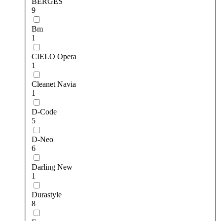
BERGES
9
Bm
1
CIELO Opera
1
Cleanet Navia
1
D-Code
5
D-Neo
6
Darling New
1
Durastyle
8