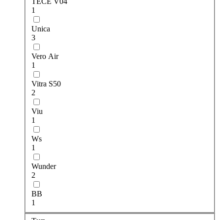
TECE V04
1
Unica
3
Vero Air
1
Vitra S50
2
Viu
1
Ws
1
Wunder
2
ВВ
1