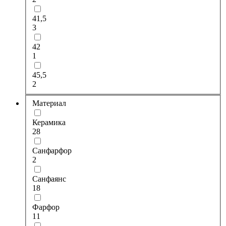
41,5
3
42
1
45,5
2
Материал
Керамика
28
Санфарфор
2
Санфаянс
18
Фарфор
11