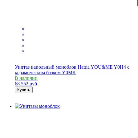
Унитаз напольный моноблок Hatria YOU&ME Y0H4 с
керамическим бачком Y0MK
В наличии
68 552
руб.
Купить