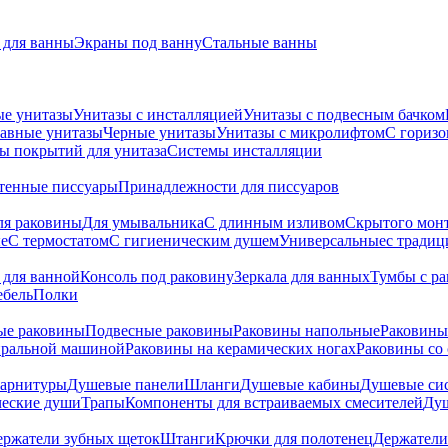
для ванны
Экраны под ванну
Стальные ванны
ые унитазы
Унитазы с инсталляцией
Унитазы с подвесным бачком
авные унитазы
Черные унитазы
Унитазы с микролифтом
C гориз
ы покрытий для унитаза
Системы инсталляции
тенные писсуары
Принадлежности для писсуаров
ля раковины
Для умывальника
С длинным изливом
Скрытого мон
е
С термостатом
С гигиеническим душем
Универсальные
с тради
 для ванной
Консоль под раковину
Зеркала для ванных
Тумбы с р
ебель
Полки
ые раковины
Подвесные раковины
Раковины напольные
Раковины
иральной машиной
Раковины на керамических ногах
Раковины со
гарнитуры
Душевые панели
Шланги
Душевые кабины
Душевые си
ческие души
Трапы
Компоненты для встраиваемых смесителей
Душ
ержатели зубных щеток
Штанги
Крючки для полотенец
Держатели