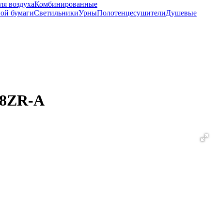
ля воздуха
Комбинированные
ной бумаги
Светильники
Урны
Полотенцесушители
Душевые
48ZR-A