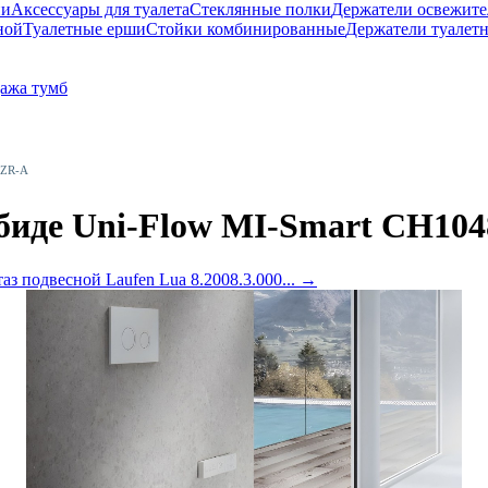
ни
Аксессуары для туалета
Стеклянные полки
Держатели освежите
ной
Туалетные ерши
Стойки комбинированные
Держатели туалет
ажа тумб
8ZR-A
 биде Uni-Flow MI-Smart CH10
аз подвесной Laufen Lua 8.2008.3.000...
→