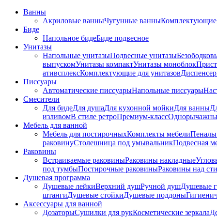
Ванны
Акриловые ванны
Чугунные ванны
Комплектующие 
Биде
Напольное биде
Биде пoдвеснoе
Унитазы
Напольные унитазы
Подвесные унитазы
Безободков
выпуском
Унитазы компакт
Унитазы моноблок
Прист
ативсплекс
Комплектующие для унитазов
Диспенсер
Писсуары
Автоматические писсуары
Напольные писсуары
Нас
Смесители
Для биде
Для душа
Для кухонной мойки
Для ванны
Д
изливом
В стиле ретро
Премиум-класс
Однорычажны
Мебель для ванной
Мебель для постирочных
Комплекты мебели
Пеналы
раковину
Столешница под умывальник
Подвесная м
Раковины
Встраиваемые раковины
Раковины накладные
Углов
под тумбы
Постирочные раковины
Раковины над ст
Душевая программа
Душевые лейки
Верхний душ
Ручной душ
Душевые 
штанги
Душевые стойки
Душевые поддоны
Гигиени
Аксессуары для ванной
Дозаторы
Сушилки для рук
Косметические зеркала
Д