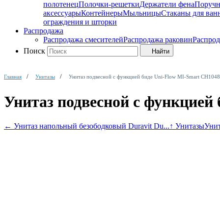
полотенец
Полочки-решетки
Держатели фена
Поруч
аксессуары
Контейнеры
Мыльницы
Стаканы для ван
ограждения и шторки
Распродажа
Распродажа смесителей
Распродажа раковин
Распрод
Поиск
Найти
Главная
Унитазы
Унитаз подвесной с функцией биде Uni-Flow MI-Smart CH104
Унитаз подвесной с функцией
←
Унитаз напольный безободковый Duravit Du...
↑ Унитазы
Унит