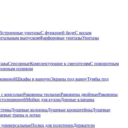
Встроенные унитазы
С функцией биде
С косым
онтальным выпуском
Фарфоровые унитазы
Унитазы
тажа
Сенсорные
Комплектующие к смесителям
С поворотным
ционным изливом
аковиной
Шкафы в ванную
Экраны под ванну
Тумбы под
 с консолью
Раковины тюльпан
Раковины двойные
Раковины
 столешницей
Мойки для кухни
Донные клапаны
стемы
Душевые колонны
Душевые кронштейны
Душевые
евые трапы и лотки
 универсальные
Полки для полотенец
Держатели