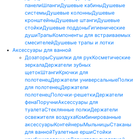
панели
Шланги
Душевые кабины
Душевые
системы
Душевые колонны
Душевые
кронштейны
Душевые штанги
Душевые
стойки
Душевые поддоны
Гигиенические
души
Трапы
Компоненты для встраиваемых
смесителей
Душевые трапы и лотки
Аксессуары для ванной
Дозаторы
Сушилки для рук
Косметические
зеркала
Держатели зубных
щеток
Штанги
Крючки для
полотенец
Держатели универсальные
Полки
для полотенец
Держатели
полотенец
Полочки-решетки
Держатели
фена
Поручни
Аксессуары для
туалета
Стеклянные полки
Держатели
освежителя воздуха
Комбинированные
аксессуары
Контейнеры
Мыльницы
Стаканы
для ванной
Туалетные ерши
Стойки