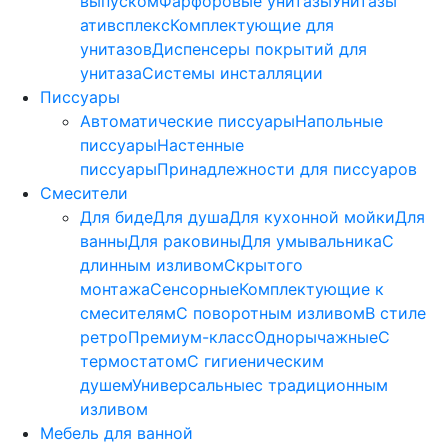
выпуском
Фарфоровые унитазы
Унитазы
ативсплекс
Комплектующие для
унитазов
Диспенсеры покрытий для
унитаза
Системы инсталляции
Писсуары
Автоматические писсуары
Напольные
писсуары
Настенные
писсуары
Принадлежности для писсуаров
Смесители
Для биде
Для душа
Для кухонной мойки
Для
ванны
Для раковины
Для умывальника
С
длинным изливом
Скрытого
монтажа
Сенсорные
Комплектующие к
смесителям
С поворотным изливом
В стиле
ретро
Премиум-класс
Однорычажные
С
термостатом
С гигиеническим
душем
Универсальные
с традиционным
изливом
Мебель для ванной