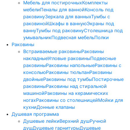
Мебель для постирочных
Комплекты
мебели
Пеналы для ванной
Консоль под
раковину
Зеркала для ванных
Тумбы с
раковиной
Шкафы в ванную
Экраны под
ванну
Тумбы под раковину
Столешница под
умывальник
Подвесная мебель
Полки
Раковины
Встраиваемые раковины
Раковины
накладные
Угловые раковины
Подвесные
раковины
Раковины напольные
Раковины с
консолью
Раковины тюльпан
Раковины
двойные
Раковины под тумбы
Постирочные
раковины
Раковины над стиральной
машиной
Раковины на керамических
ногах
Раковины со столешницей
Мойки для
кухни
Донные клапаны
Душевая программа
Душевые лейки
Верхний душ
Ручной
душ
Душевые гарнитуры
Душевые