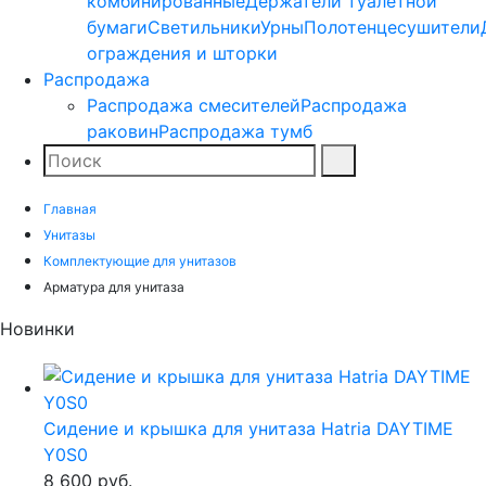
комбинированные
Держатели туалетной
бумаги
Светильники
Урны
Полотенцесушители
ограждения и шторки
Распродажа
Распродажа смесителей
Распродажа
раковин
Распродажа тумб
Поиск
Найти
Главная
Унитазы
Комплектующие для унитазов
Арматура для унитаза
Новинки
Сидение и крышка для унитаза Hatria DAYTIME
Y0S0
8 600
руб.