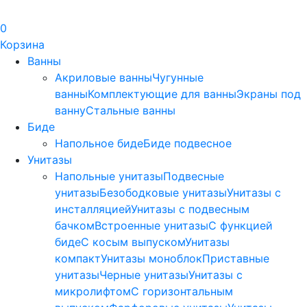
0
Корзина
Ванны
Акриловые ванны
Чугунные
ванны
Комплектующие для ванны
Экраны под
ванну
Стальные ванны
Биде
Напольное биде
Биде пoдвеснoе
Унитазы
Напольные унитазы
Подвесные
унитазы
Безободковые унитазы
Унитазы с
инсталляцией
Унитазы с подвесным
бачком
Встроенные унитазы
С функцией
биде
С косым выпуском
Унитазы
компакт
Унитазы моноблок
Приставные
унитазы
Черные унитазы
Унитазы с
микролифтом
C горизонтальным