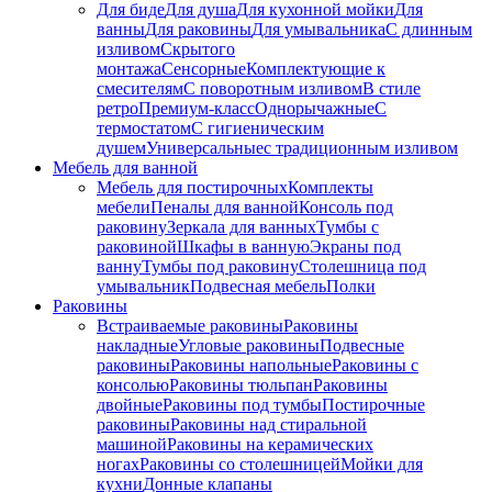
Для биде
Для душа
Для кухонной мойки
Для
ванны
Для раковины
Для умывальника
С длинным
изливом
Скрытого
монтажа
Сенсорные
Комплектующие к
смесителям
С поворотным изливом
В стиле
ретро
Премиум-класс
Однорычажные
С
термостатом
С гигиеническим
душем
Универсальные
с традиционным изливом
Мебель для ванной
Мебель для постирочных
Комплекты
мебели
Пеналы для ванной
Консоль под
раковину
Зеркала для ванных
Тумбы с
раковиной
Шкафы в ванную
Экраны под
ванну
Тумбы под раковину
Столешница под
умывальник
Подвесная мебель
Полки
Раковины
Встраиваемые раковины
Раковины
накладные
Угловые раковины
Подвесные
раковины
Раковины напольные
Раковины с
консолью
Раковины тюльпан
Раковины
двойные
Раковины под тумбы
Постирочные
раковины
Раковины над стиральной
машиной
Раковины на керамических
ногах
Раковины со столешницей
Мойки для
кухни
Донные клапаны