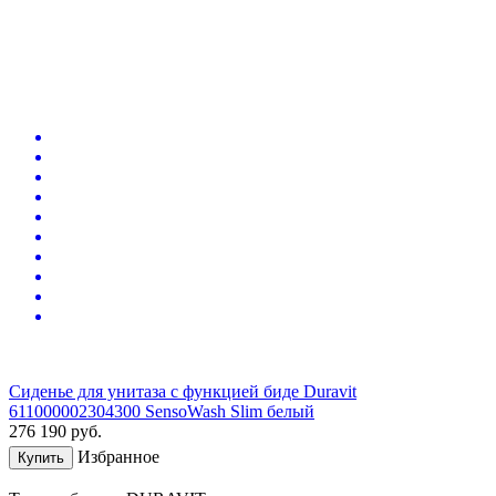
Сиденье для унитаза с функцией биде Duravit
611000002304300 SensoWash Slim белый
276 190
руб.
Избранное
Купить