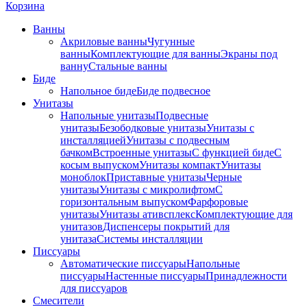
Корзина
Ванны
Акриловые ванны
Чугунные
ванны
Комплектующие для ванны
Экраны под
ванну
Стальные ванны
Биде
Напольное биде
Биде пoдвеснoе
Унитазы
Напольные унитазы
Подвесные
унитазы
Безободковые унитазы
Унитазы с
инсталляцией
Унитазы с подвесным
бачком
Встроенные унитазы
С функцией биде
С
косым выпуском
Унитазы компакт
Унитазы
моноблок
Приставные унитазы
Черные
унитазы
Унитазы с микролифтом
C
горизонтальным выпуском
Фарфоровые
унитазы
Унитазы ативсплекс
Комплектующие для
унитазов
Диспенсеры покрытий для
унитаза
Системы инсталляции
Писсуары
Автоматические писсуары
Напольные
писсуары
Настенные писсуары
Принадлежности
для писсуаров
Смесители