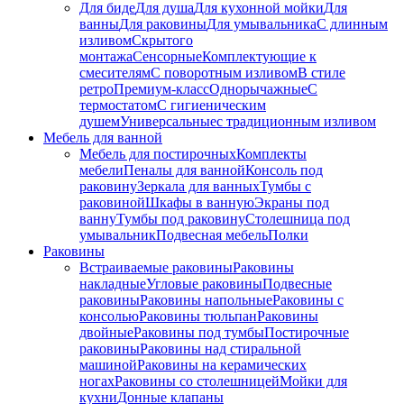
Для биде
Для душа
Для кухонной мойки
Для
ванны
Для раковины
Для умывальника
С длинным
изливом
Скрытого
монтажа
Сенсорные
Комплектующие к
смесителям
С поворотным изливом
В стиле
ретро
Премиум-класс
Однорычажные
С
термостатом
С гигиеническим
душем
Универсальные
с традиционным изливом
Мебель для ванной
Мебель для постирочных
Комплекты
мебели
Пеналы для ванной
Консоль под
раковину
Зеркала для ванных
Тумбы с
раковиной
Шкафы в ванную
Экраны под
ванну
Тумбы под раковину
Столешница под
умывальник
Подвесная мебель
Полки
Раковины
Встраиваемые раковины
Раковины
накладные
Угловые раковины
Подвесные
раковины
Раковины напольные
Раковины с
консолью
Раковины тюльпан
Раковины
двойные
Раковины под тумбы
Постирочные
раковины
Раковины над стиральной
машиной
Раковины на керамических
ногах
Раковины со столешницей
Мойки для
кухни
Донные клапаны