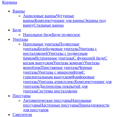
Корзина
Ванны
Акриловые ванны
Чугунные
ванны
Комплектующие для ванны
Экраны под
ванну
Стальные ванны
Биде
Напольное биде
Биде пoдвеснoе
Унитазы
Напольные унитазы
Подвесные
унитазы
Безободковые унитазы
Унитазы с
инсталляцией
Унитазы с подвесным
бачком
Встроенные унитазы
С функцией биде
С
косым выпуском
Унитазы компакт
Унитазы
моноблок
Приставные унитазы
Черные
унитазы
Унитазы с микролифтом
C
горизонтальным выпуском
Фарфоровые
унитазы
Унитазы ативсплекс
Комплектующие для
унитазов
Диспенсеры покрытий для
унитаза
Системы инсталляции
Писсуары
Автоматические писсуары
Напольные
писсуары
Настенные писсуары
Принадлежности
для писсуаров
Смесители