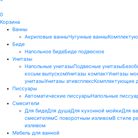
0
Корзина
Ванны
Акриловые ванны
Чугунные ванны
Комплектую
Биде
Напольное биде
Биде пoдвеснoе
Унитазы
Напольные унитазы
Подвесные унитазы
Безоб
косым выпуском
Унитазы компакт
Унитазы мо
унитазы
Унитазы ативсплекс
Комплектующие д
Писсуары
Автоматические писсуары
Напольные писсуа
Смесители
Для биде
Для душа
Для кухонной мойки
Для в
смесителям
С поворотным изливом
В стиле р
изливом
Мебель для ванной