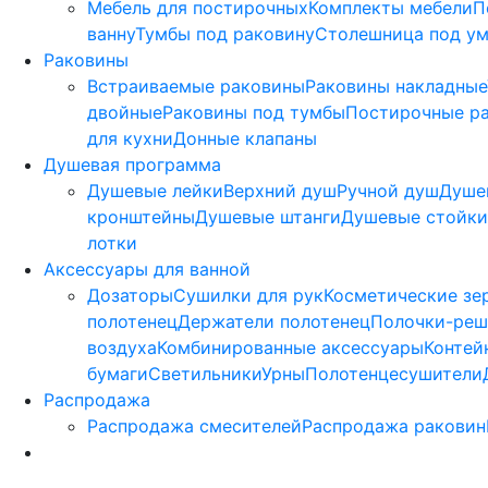
Мебель для постирочных
Комплекты мебели
П
ванну
Тумбы под раковину
Столешница под у
Раковины
Встраиваемые раковины
Раковины накладные
двойные
Раковины под тумбы
Постирочные р
для кухни
Донные клапаны
Душевая программа
Душевые лейки
Верхний душ
Ручной душ
Душе
кронштейны
Душевые штанги
Душевые стойки
лотки
Аксессуары для ванной
Дозаторы
Сушилки для рук
Косметические зе
полотенец
Держатели полотенец
Полочки-реш
воздуха
Комбинированные аксессуары
Контей
бумаги
Светильники
Урны
Полотенцесушители
Распродажа
Распродажа смесителей
Распродажа раковин