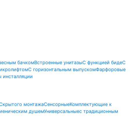
весным бачком
Встроенные унитазы
С функцией биде
С
микролифтом
C горизонтальным выпуском
Фарфоровые
 инсталляции
Скрытого монтажа
Сенсорные
Комплектующие к
гиеническим душем
Универсальные
с традиционным