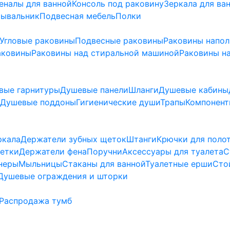
еналы для ванной
Консоль под раковину
Зеркала для ва
мывальник
Подвесная мебель
Полки
Угловые раковины
Подвесные раковины
Раковины напо
аковины
Раковины над стиральной машиной
Раковины на
вые гарнитуры
Душевые панели
Шланги
Душевые кабины
Душевые поддоны
Гигиенические души
Трапы
Компонент
ркала
Держатели зубных щеток
Штанги
Крючки для поло
етки
Держатели фена
Поручни
Аксессуары для туалета
С
неры
Мыльницы
Стаканы для ванной
Туалетные ерши
Сто
Душевые ограждения и шторки
Распродажа тумб