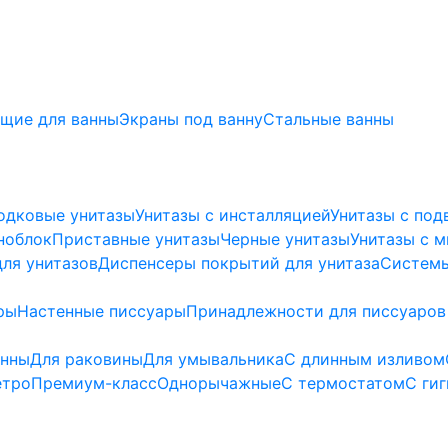
щие для ванны
Экраны под ванну
Стальные ванны
одковые унитазы
Унитазы с инсталляцией
Унитазы с под
ноблок
Приставные унитазы
Черные унитазы
Унитазы с 
ля унитазов
Диспенсеры покрытий для унитаза
Системы
ры
Настенные писсуары
Принадлежности для писсуаров
анны
Для раковины
Для умывальника
С длинным изливом
етро
Премиум-класс
Однорычажные
С термостатом
С ги