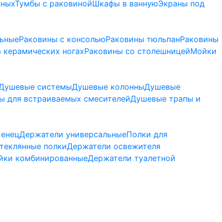
нных
Тумбы с раковиной
Шкафы в ванную
Экраны под
льные
Раковины с консолью
Раковины тюльпан
Раковины
 керамических ногах
Раковины со столешницей
Мойки
Душевые системы
Душевые колонны
Душевые
ы для встраиваемых смесителей
Душевые трапы и
тенец
Держатели универсальные
Полки для
теклянные полки
Держатели освежителя
йки комбинированные
Держатели туалетной