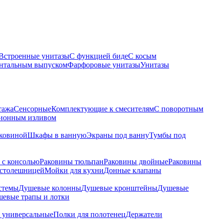
Встроенные унитазы
С функцией биде
С косым
онтальным выпуском
Фарфоровые унитазы
Унитазы
тажа
Сенсорные
Комплектующие к смесителям
С поворотным
ционным изливом
аковиной
Шкафы в ванную
Экраны под ванну
Тумбы под
 с консолью
Раковины тюльпан
Раковины двойные
Раковины
 столешницей
Мойки для кухни
Донные клапаны
стемы
Душевые колонны
Душевые кронштейны
Душевые
евые трапы и лотки
 универсальные
Полки для полотенец
Держатели