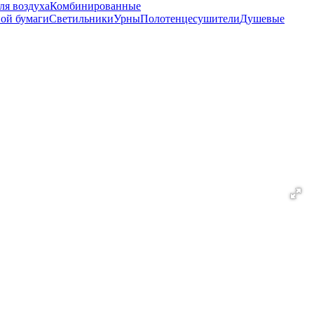
ля воздуха
Комбинированные
ной бумаги
Светильники
Урны
Полотенцесушители
Душевые