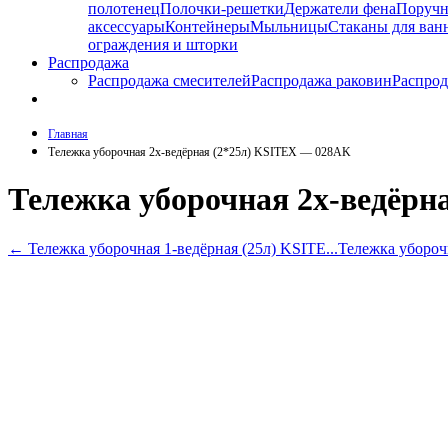
полотенец
Полочки-решетки
Держатели фена
Поруч
аксессуары
Контейнеры
Мыльницы
Стаканы для ван
ограждения и шторки
Распродажа
Распродажа смесителей
Распродажа раковин
Распрод
Главная
Тележка уборочная 2х-ведёрная (2*25л) KSITEX — 028AK
Тележка уборочная 2х-ведёрн
←
Тележка уборочная 1-ведёрная (25л) KSITE...
Тележка убороч