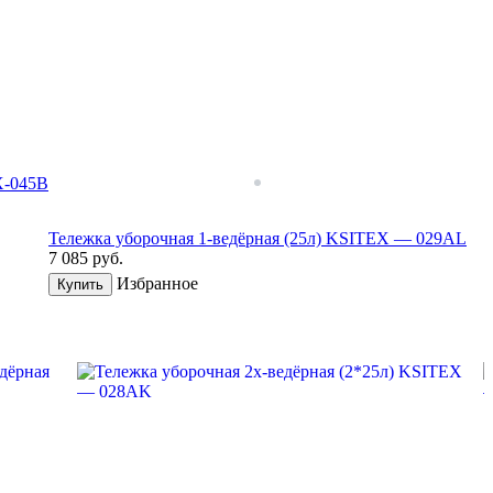
X-045B
Тележка уборочная 1-ведёрная (25л) KSITEX — 029AL
7 085
руб.
Избранное
Купить