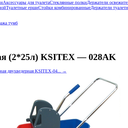
ни
Аксессуары для туалета
Стеклянные полки
Держатели освежите
ной
Туалетные ерши
Стойки комбинированные
Держатели туалет
ажа тумб
ая (2*25л) KSITEX — 028AK
ная двухведерная KSITEX-04...
→