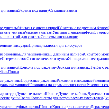
для ванны
Экраны под ванну
Стальные ванны
ые унитазы
Унитазы с инсталляцией
Унитазы с подвесным бачком
авные унитазы
Черные унитазы
Унитазы с микролифтом
C гориз
ы покрытий для унитаза
Системы инсталляции
тенные писсуары
Принадлежности для писсуаров
ля раковины
Для умывальника
С длинным изливом
Скрытого мон
е
С термостатом
С гигиеническим душем
Универсальные
с тради
 для ванной
Консоль под раковину
Зеркала для ванных
Тумбы с р
ебель
Полки
ые раковины
Подвесные раковины
Раковины напольные
Раковины
иральной машиной
Раковины на керамических ногах
Раковины со
гарнитуры
Душевые панели
Шланги
Душевые кабины
Душевые си
ческие души
Трапы
Компоненты для встраиваемых смесителей
Душ
ержатели зубных щеток
Штанги
Крючки для полотенец
Держатели