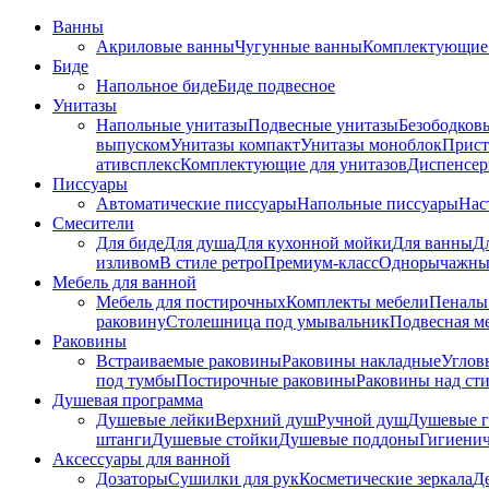
Ванны
Акриловые ванны
Чугунные ванны
Комплектующие 
Биде
Напольное биде
Биде пoдвеснoе
Унитазы
Напольные унитазы
Подвесные унитазы
Безободков
выпуском
Унитазы компакт
Унитазы моноблок
Прист
ативсплекс
Комплектующие для унитазов
Диспенсер
Писсуары
Автоматические писсуары
Напольные писсуары
Нас
Смесители
Для биде
Для душа
Для кухонной мойки
Для ванны
Д
изливом
В стиле ретро
Премиум-класс
Однорычажны
Мебель для ванной
Мебель для постирочных
Комплекты мебели
Пеналы
раковину
Столешница под умывальник
Подвесная м
Раковины
Встраиваемые раковины
Раковины накладные
Углов
под тумбы
Постирочные раковины
Раковины над ст
Душевая программа
Душевые лейки
Верхний душ
Ручной душ
Душевые 
штанги
Душевые стойки
Душевые поддоны
Гигиени
Аксессуары для ванной
Дозаторы
Сушилки для рук
Косметические зеркала
Д