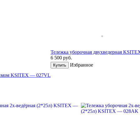
Тележка уборочная двухведерная KSITE
6 500
руб.
Избранное
Купить
тжимом KSITEX — 027VL