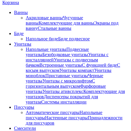
Корзина
Ванны
Акриловые ванны
Чугунные
ванны
Комплектующие для ванны
Экраны под
ванну
Стальные ванны
Биде
Напольное биде
Биде пoдвеснoе
Унитазы
Напольные унитазы
Подвесные
унитазы
Безободковые унитазы
Унитазы с
инсталляцией
Унитазы с подвесным
бачком
Встроенные унитазы
С функцией биде
С
косым выпуском
Унитазы компакт
Унитазы
моноблок
Приставные унитазы
Черные
унитазы
Унитазы с микролифтом
C
горизонтальным выпуском
Фарфоровые
унитазы
Унитазы ативсплекс
Комплектующие для
унитазов
Диспенсеры покрытий для
унитаза
Системы инсталляции
Писсуары
Автоматические писсуары
Напольные
писсуары
Настенные писсуары
Принадлежности
для писсуаров
Смесители