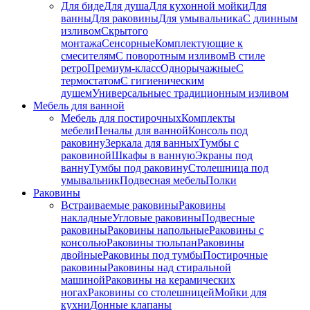
Для биде
Для душа
Для кухонной мойки
Для
ванны
Для раковины
Для умывальника
С длинным
изливом
Скрытого
монтажа
Сенсорные
Комплектующие к
смесителям
С поворотным изливом
В стиле
ретро
Премиум-класс
Однорычажные
С
термостатом
С гигиеническим
душем
Универсальные
с традиционным изливом
Мебель для ванной
Мебель для постирочных
Комплекты
мебели
Пеналы для ванной
Консоль под
раковину
Зеркала для ванных
Тумбы с
раковиной
Шкафы в ванную
Экраны под
ванну
Тумбы под раковину
Столешница под
умывальник
Подвесная мебель
Полки
Раковины
Встраиваемые раковины
Раковины
накладные
Угловые раковины
Подвесные
раковины
Раковины напольные
Раковины с
консолью
Раковины тюльпан
Раковины
двойные
Раковины под тумбы
Постирочные
раковины
Раковины над стиральной
машиной
Раковины на керамических
ногах
Раковины со столешницей
Мойки для
кухни
Донные клапаны