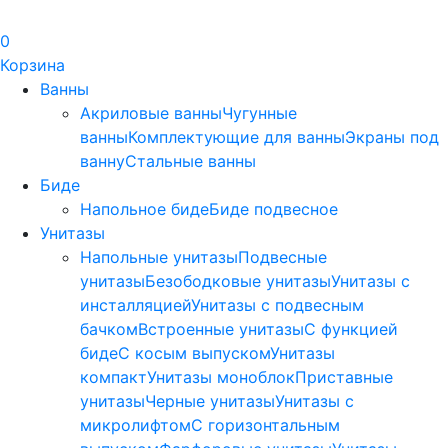
0
Корзина
Ванны
Акриловые ванны
Чугунные
ванны
Комплектующие для ванны
Экраны под
ванну
Стальные ванны
Биде
Напольное биде
Биде пoдвеснoе
Унитазы
Напольные унитазы
Подвесные
унитазы
Безободковые унитазы
Унитазы с
инсталляцией
Унитазы с подвесным
бачком
Встроенные унитазы
С функцией
биде
С косым выпуском
Унитазы
компакт
Унитазы моноблок
Приставные
унитазы
Черные унитазы
Унитазы с
микролифтом
C горизонтальным