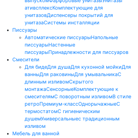
выпуском
Фарфоровые унитазы
Унитазы
ативсплекс
Комплектующие для
унитазов
Диспенсеры покрытий для
унитаза
Системы инсталляции
Писсуары
Автоматические писсуары
Напольные
писсуары
Настенные
писсуары
Принадлежности для писсуаров
Смесители
Для биде
Для душа
Для кухонной мойки
Для
ванны
Для раковины
Для умывальника
С
длинным изливом
Скрытого
монтажа
Сенсорные
Комплектующие к
смесителям
С поворотным изливом
В стиле
ретро
Премиум-класс
Однорычажные
С
термостатом
С гигиеническим
душем
Универсальные
с традиционным
изливом
Мебель для ванной