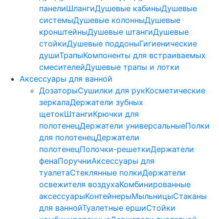
панели
Шланги
Душевые кабины
Душевые
системы
Душевые колонны
Душевые
кронштейны
Душевые штанги
Душевые
стойки
Душевые поддоны
Гигиенические
души
Трапы
Компоненты для встраиваемых
смесителей
Душевые трапы и лотки
Аксессуары для ванной
Дозаторы
Сушилки для рук
Косметические
зеркала
Держатели зубных
щеток
Штанги
Крючки для
полотенец
Держатели универсальные
Полки
для полотенец
Держатели
полотенец
Полочки-решетки
Держатели
фена
Поручни
Аксессуары для
туалета
Стеклянные полки
Держатели
освежителя воздуха
Комбинированные
аксессуары
Контейнеры
Мыльницы
Стаканы
для ванной
Туалетные ерши
Стойки