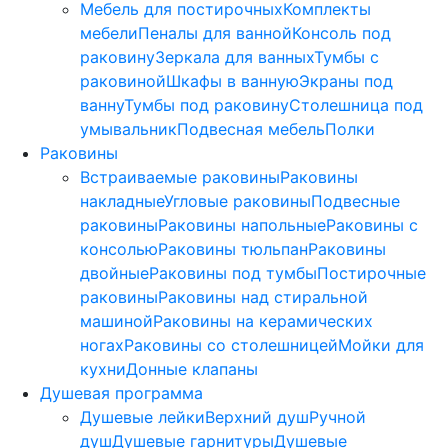
Мебель для постирочных
Комплекты
мебели
Пеналы для ванной
Консоль под
раковину
Зеркала для ванных
Тумбы с
раковиной
Шкафы в ванную
Экраны под
ванну
Тумбы под раковину
Столешница под
умывальник
Подвесная мебель
Полки
Раковины
Встраиваемые раковины
Раковины
накладные
Угловые раковины
Подвесные
раковины
Раковины напольные
Раковины с
консолью
Раковины тюльпан
Раковины
двойные
Раковины под тумбы
Постирочные
раковины
Раковины над стиральной
машиной
Раковины на керамических
ногах
Раковины со столешницей
Мойки для
кухни
Донные клапаны
Душевая программа
Душевые лейки
Верхний душ
Ручной
душ
Душевые гарнитуры
Душевые