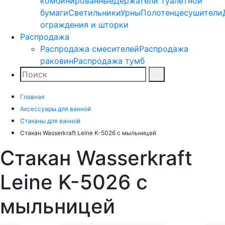
комбинированные
Держатели туалетной
бумаги
Светильники
Урны
Полотенцесушители
ограждения и шторки
Распродажа
Распродажа смесителей
Распродажа
раковин
Распродажа тумб
Поиск
Найти
Главная
Аксессуары для ванной
Стаканы для ванной
Стакан Wasserkraft Leine K-5026 с мыльницей
Стакан Wasserkraft
Leine K-5026 с
мыльницей