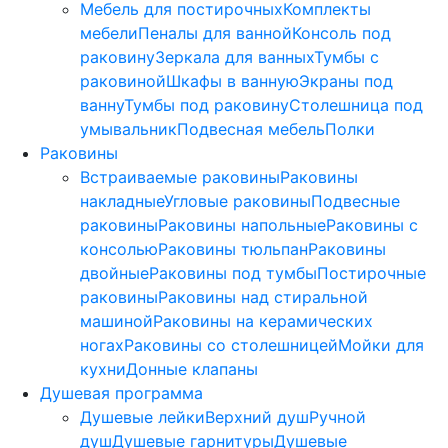
Мебель для постирочных
Комплекты
мебели
Пеналы для ванной
Консоль под
раковину
Зеркала для ванных
Тумбы с
раковиной
Шкафы в ванную
Экраны под
ванну
Тумбы под раковину
Столешница под
умывальник
Подвесная мебель
Полки
Раковины
Встраиваемые раковины
Раковины
накладные
Угловые раковины
Подвесные
раковины
Раковины напольные
Раковины с
консолью
Раковины тюльпан
Раковины
двойные
Раковины под тумбы
Постирочные
раковины
Раковины над стиральной
машиной
Раковины на керамических
ногах
Раковины со столешницей
Мойки для
кухни
Донные клапаны
Душевая программа
Душевые лейки
Верхний душ
Ручной
душ
Душевые гарнитуры
Душевые