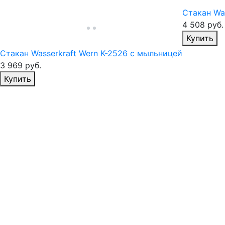
Стакан Wa
4 508
руб.
И
Купить
Стакан Wasserkraft Wern K-2526 с мыльницей
3 969
руб.
Избранное
Купить