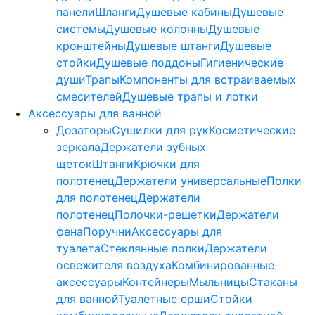
панели
Шланги
Душевые кабины
Душевые
системы
Душевые колонны
Душевые
кронштейны
Душевые штанги
Душевые
стойки
Душевые поддоны
Гигиенические
души
Трапы
Компоненты для встраиваемых
смесителей
Душевые трапы и лотки
Аксессуары для ванной
Дозаторы
Сушилки для рук
Косметические
зеркала
Держатели зубных
щеток
Штанги
Крючки для
полотенец
Держатели универсальные
Полки
для полотенец
Держатели
полотенец
Полочки-решетки
Держатели
фена
Поручни
Аксессуары для
туалета
Стеклянные полки
Держатели
освежителя воздуха
Комбинированные
аксессуары
Контейнеры
Мыльницы
Стаканы
для ванной
Туалетные ерши
Стойки