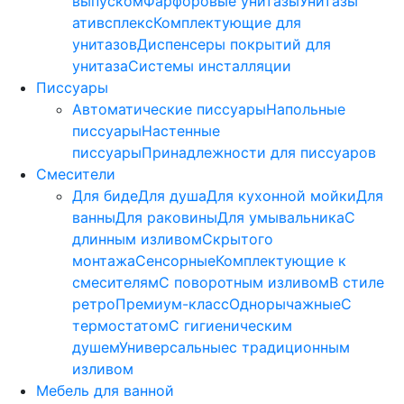
выпуском
Фарфоровые унитазы
Унитазы
ативсплекс
Комплектующие для
унитазов
Диспенсеры покрытий для
унитаза
Системы инсталляции
Писсуары
Автоматические писсуары
Напольные
писсуары
Настенные
писсуары
Принадлежности для писсуаров
Смесители
Для биде
Для душа
Для кухонной мойки
Для
ванны
Для раковины
Для умывальника
С
длинным изливом
Скрытого
монтажа
Сенсорные
Комплектующие к
смесителям
С поворотным изливом
В стиле
ретро
Премиум-класс
Однорычажные
С
термостатом
С гигиеническим
душем
Универсальные
с традиционным
изливом
Мебель для ванной