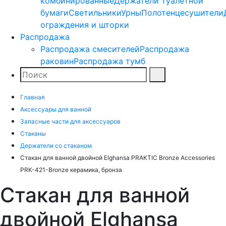
комбинированные
Держатели туалетной
бумаги
Светильники
Урны
Полотенцесушители
ограждения и шторки
Распродажа
Распродажа смесителей
Распродажа
раковин
Распродажа тумб
Поиск
Найти
Главная
Аксессуары для ванной
Запасные части для аксессуаров
Стаканы
Держатели со стаканом
Стакан для ванной двойной Elghansa PRAKTIC Bronze Accessories
PRK-421-Bronze керамика, бронза
Стакан для ванной
двойной Elghansa