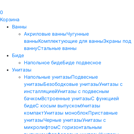
0
Корзина
Ванны
Акриловые ванны
Чугунные
ванны
Комплектующие для ванны
Экраны под
ванну
Стальные ванны
Биде
Напольное биде
Биде пoдвеснoе
Унитазы
Напольные унитазы
Подвесные
унитазы
Безободковые унитазы
Унитазы с
инсталляцией
Унитазы с подвесным
бачком
Встроенные унитазы
С функцией
биде
С косым выпуском
Унитазы
компакт
Унитазы моноблок
Приставные
унитазы
Черные унитазы
Унитазы с
микролифтом
C горизонтальным