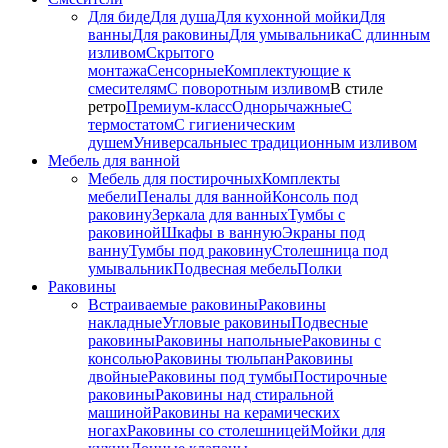
Для биде
Для душа
Для кухонной мойки
Для
ванны
Для раковины
Для умывальника
С длинным
изливом
Скрытого
монтажа
Сенсорные
Комплектующие к
смесителям
С поворотным изливом
В стиле
ретро
Премиум-класс
Однорычажные
С
термостатом
С гигиеническим
душем
Универсальные
с традиционным изливом
Мебель для ванной
Мебель для постирочных
Комплекты
мебели
Пеналы для ванной
Консоль под
раковину
Зеркала для ванных
Тумбы с
раковиной
Шкафы в ванную
Экраны под
ванну
Тумбы под раковину
Столешница под
умывальник
Подвесная мебель
Полки
Раковины
Встраиваемые раковины
Раковины
накладные
Угловые раковины
Подвесные
раковины
Раковины напольные
Раковины с
консолью
Раковины тюльпан
Раковины
двойные
Раковины под тумбы
Постирочные
раковины
Раковины над стиральной
машиной
Раковины на керамических
ногах
Раковины со столешницей
Мойки для