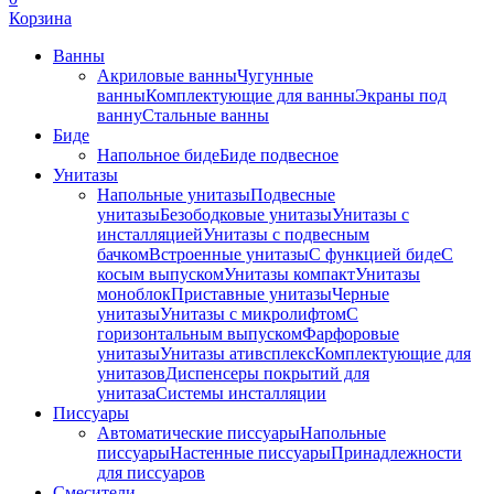
Корзина
Ванны
Акриловые ванны
Чугунные
ванны
Комплектующие для ванны
Экраны под
ванну
Стальные ванны
Биде
Напольное биде
Биде пoдвеснoе
Унитазы
Напольные унитазы
Подвесные
унитазы
Безободковые унитазы
Унитазы с
инсталляцией
Унитазы с подвесным
бачком
Встроенные унитазы
С функцией биде
С
косым выпуском
Унитазы компакт
Унитазы
моноблок
Приставные унитазы
Черные
унитазы
Унитазы с микролифтом
C
горизонтальным выпуском
Фарфоровые
унитазы
Унитазы ативсплекс
Комплектующие для
унитазов
Диспенсеры покрытий для
унитаза
Системы инсталляции
Писсуары
Автоматические писсуары
Напольные
писсуары
Настенные писсуары
Принадлежности
для писсуаров
Смесители