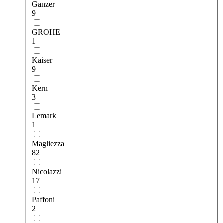
Ganzer
9
GROHE
1
Kaiser
9
Kern
3
Lemark
1
Magliezza
82
Nicolazzi
17
Paffoni
2