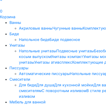
0
Корзина
Ванны
Акриловые ванны
Чугунные ванны
Комплектую
Биде
Напольное биде
Биде пoдвеснoе
Унитазы
Напольные унитазы
Подвесные унитазы
Безоб
косым выпуском
Унитазы компакт
Унитазы мо
унитазы
Унитазы ативсплекс
Комплектующие д
Писсуары
Автоматические писсуары
Напольные писсуа
Смесители
Для биде
Для душа
Для кухонной мойки
Для в
смесителям
С поворотным изливом
В стиле р
изливом
Мебель для ванной