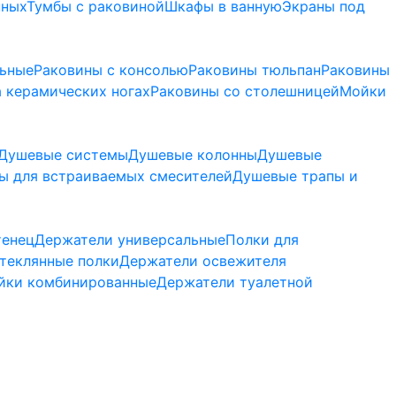
нных
Тумбы с раковиной
Шкафы в ванную
Экраны под
льные
Раковины с консолью
Раковины тюльпан
Раковины
 керамических ногах
Раковины со столешницей
Мойки
Душевые системы
Душевые колонны
Душевые
ы для встраиваемых смесителей
Душевые трапы и
тенец
Держатели универсальные
Полки для
теклянные полки
Держатели освежителя
йки комбинированные
Держатели туалетной