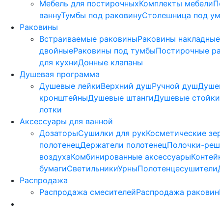
Мебель для постирочных
Комплекты мебели
П
ванну
Тумбы под раковину
Столешница под у
Раковины
Встраиваемые раковины
Раковины накладные
двойные
Раковины под тумбы
Постирочные р
для кухни
Донные клапаны
Душевая программа
Душевые лейки
Верхний душ
Ручной душ
Душе
кронштейны
Душевые штанги
Душевые стойки
лотки
Аксессуары для ванной
Дозаторы
Сушилки для рук
Косметические зе
полотенец
Держатели полотенец
Полочки-реш
воздуха
Комбинированные аксессуары
Контей
бумаги
Светильники
Урны
Полотенцесушители
Распродажа
Распродажа смесителей
Распродажа раковин