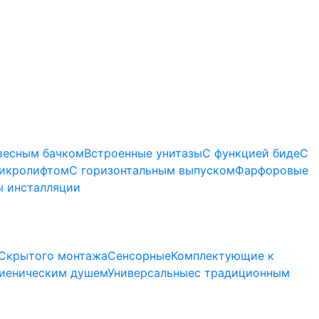
весным бачком
Встроенные унитазы
С функцией биде
С
микролифтом
C горизонтальным выпуском
Фарфоровые
 инсталляции
Скрытого монтажа
Сенсорные
Комплектующие к
гиеническим душем
Универсальные
с традиционным