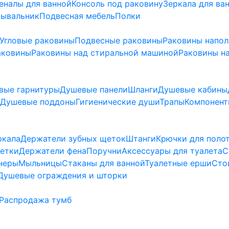
еналы для ванной
Консоль под раковину
Зеркала для ва
мывальник
Подвесная мебель
Полки
Угловые раковины
Подвесные раковины
Раковины напо
аковины
Раковины над стиральной машиной
Раковины на
вые гарнитуры
Душевые панели
Шланги
Душевые кабины
Душевые поддоны
Гигиенические души
Трапы
Компонент
ркала
Держатели зубных щеток
Штанги
Крючки для поло
етки
Держатели фена
Поручни
Аксессуары для туалета
С
неры
Мыльницы
Стаканы для ванной
Туалетные ерши
Сто
Душевые ограждения и шторки
Распродажа тумб