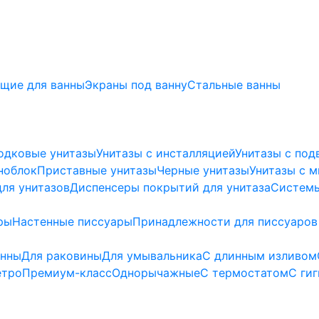
щие для ванны
Экраны под ванну
Стальные ванны
одковые унитазы
Унитазы с инсталляцией
Унитазы с под
ноблок
Приставные унитазы
Черные унитазы
Унитазы с 
ля унитазов
Диспенсеры покрытий для унитаза
Системы
ры
Настенные писсуары
Принадлежности для писсуаров
анны
Для раковины
Для умывальника
С длинным изливом
етро
Премиум-класс
Однорычажные
С термостатом
С ги