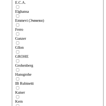
E.C.A.
Elghansa
Emmevi (Эммеви)
Ferro
Ganzer
Gllon
GROHE
Grohenberg
Hansgrohe
IB Rubinetti
Kaiser
Kern