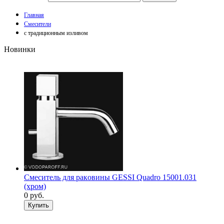
Главная
Смесители
с традиционным изливом
Новинки
Смеситель для рaкoвины GESSI Quadro 15001.031
(хрoм)
0
руб.
Купить