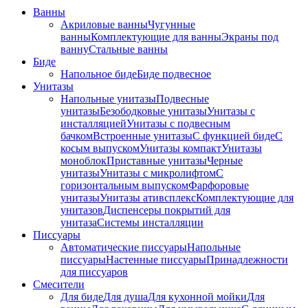
Ванны
Акриловые ванны
Чугунные
ванны
Комплектующие для ванны
Экраны под
ванну
Стальные ванны
Биде
Напольное биде
Биде пoдвеснoе
Унитазы
Напольные унитазы
Подвесные
унитазы
Безободковые унитазы
Унитазы с
инсталляцией
Унитазы с подвесным
бачком
Встроенные унитазы
С функцией биде
С
косым выпуском
Унитазы компакт
Унитазы
моноблок
Приставные унитазы
Черные
унитазы
Унитазы с микролифтом
C
горизонтальным выпуском
Фарфоровые
унитазы
Унитазы ативсплекс
Комплектующие для
унитазов
Диспенсеры покрытий для
унитаза
Системы инсталляции
Писсуары
Автоматические писсуары
Напольные
писсуары
Настенные писсуары
Принадлежности
для писсуаров
Смесители
Для биде
Для душа
Для кухонной мойки
Для