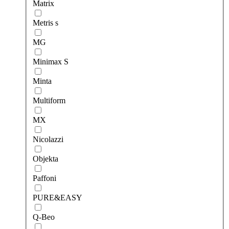
Matrix
Metris s
MG
Minimax S
Minta
Multiform
MX
Nicolazzi
Objekta
Paffoni
PURE&EASY
Q-Beo