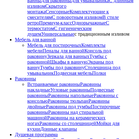
ванны
Для раковины
Для умывальника
С длинным
изливом
Скрытого
монтажа
Сенсорные
Комплектующие к
смесителям
С поворотным изливом
В стиле
ретро
Премиум-класс
Однорычажные
С
термостатом
С гигиеническим
душем
Универсальные
с традиционным изливом
Мебель для ванной
Мебель для постирочных
Комплекты
мебели
Пеналы для ванной
Консоль под
раковину
Зеркала для ванных
Тумбы с
раковиной
Шкафы в ванную
Экраны под
ванну
Тумбы под раковину
Столешница под
умывальник
Подвесная мебель
Полки
Раковины
Встраиваемые раковины
Раковины
накладные
Угловые раковины
Подвесные
раковины
Раковины напольные
Раковины с
консолью
Раковины тюльпан
Раковины
двойные
Раковины под тумбы
Постирочные
раковины
Раковины над стиральной
машиной
Раковины на керамических
ногах
Раковины со столешницей
Мойки для
кухни
Донные клапаны
Душевая программа