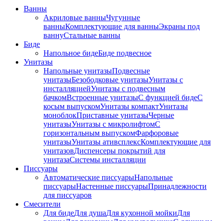
Ванны
Акриловые ванны
Чугунные
ванны
Комплектующие для ванны
Экраны под
ванну
Стальные ванны
Биде
Напольное биде
Биде пoдвеснoе
Унитазы
Напольные унитазы
Подвесные
унитазы
Безободковые унитазы
Унитазы с
инсталляцией
Унитазы с подвесным
бачком
Встроенные унитазы
С функцией биде
С
косым выпуском
Унитазы компакт
Унитазы
моноблок
Приставные унитазы
Черные
унитазы
Унитазы с микролифтом
C
горизонтальным выпуском
Фарфоровые
унитазы
Унитазы ативсплекс
Комплектующие для
унитазов
Диспенсеры покрытий для
унитаза
Системы инсталляции
Писсуары
Автоматические писсуары
Напольные
писсуары
Настенные писсуары
Принадлежности
для писсуаров
Смесители
Для биде
Для душа
Для кухонной мойки
Для