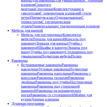
ванны
Для раковины
Для умывальника
С длинным
изливом
Скрытого
монтажа
Сенсорные
Комплектующие к
смесителям
С поворотным изливом
В стиле
ретро
Премиум-класс
Однорычажные
С
термостатом
С гигиеническим
душем
Универсальные
с традиционным изливом
Мебель для ванной
Мебель для постирочных
Комплекты
мебели
Пеналы для ванной
Консоль под
раковину
Зеркала для ванных
Тумбы с
раковиной
Шкафы в ванную
Экраны под
ванну
Тумбы под раковину
Столешница под
умывальник
Подвесная мебель
Полки
Раковины
Встраиваемые раковины
Раковины
накладные
Угловые раковины
Подвесные
раковины
Раковины напольные
Раковины с
консолью
Раковины тюльпан
Раковины
двойные
Раковины под тумбы
Постирочные
раковины
Раковины над стиральной
машиной
Раковины на керамических
ногах
Раковины со столешницей
Мойки для
кухни
Донные клапаны
Душевая программа