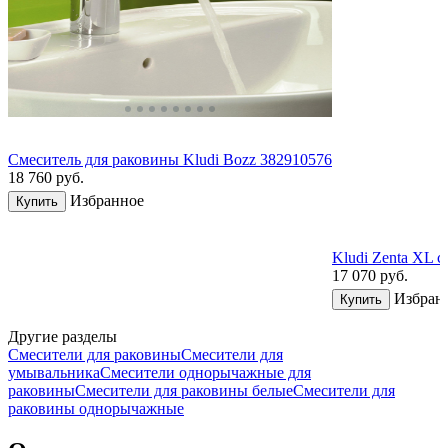
Смеситель для раковины Kludi Bozz 382910576
18 760
руб.
Избранное
Купить
Kludi Zenta XL 
17 070
руб.
Избран
Купить
Другие разделы
Смесители для раковины
Смесители для
умывальника
Смесители однорычажные для
раковины
Смесители для раковины белые
Смесители для
раковины однорычажные