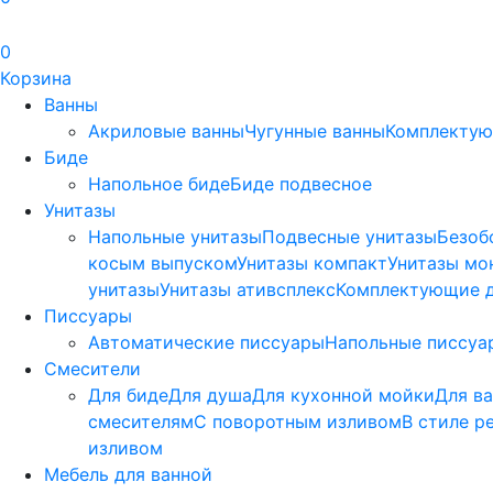
0
Корзина
Ванны
Акриловые ванны
Чугунные ванны
Комплектую
Биде
Напольное биде
Биде пoдвеснoе
Унитазы
Напольные унитазы
Подвесные унитазы
Безоб
косым выпуском
Унитазы компакт
Унитазы мо
унитазы
Унитазы ативсплекс
Комплектующие д
Писсуары
Автоматические писсуары
Напольные писсуа
Смесители
Для биде
Для душа
Для кухонной мойки
Для в
смесителям
С поворотным изливом
В стиле р
изливом
Мебель для ванной