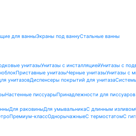
щие для ванны
Экраны под ванну
Стальные ванны
одковые унитазы
Унитазы с инсталляцией
Унитазы с под
ноблок
Приставные унитазы
Черные унитазы
Унитазы с 
ля унитазов
Диспенсеры покрытий для унитаза
Системы
ры
Настенные писсуары
Принадлежности для писсуаров
анны
Для раковины
Для умывальника
С длинным изливом
етро
Премиум-класс
Однорычажные
С термостатом
С ги