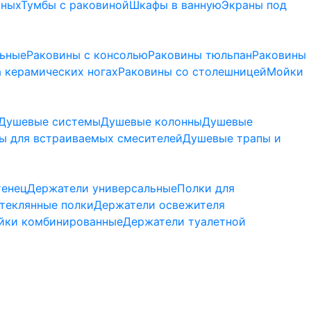
нных
Тумбы с раковиной
Шкафы в ванную
Экраны под
льные
Раковины с консолью
Раковины тюльпан
Раковины
 керамических ногах
Раковины со столешницей
Мойки
Душевые системы
Душевые колонны
Душевые
ы для встраиваемых смесителей
Душевые трапы и
тенец
Держатели универсальные
Полки для
теклянные полки
Держатели освежителя
йки комбинированные
Держатели туалетной