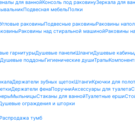
еналы для ванной
Консоль под раковину
Зеркала для ва
мывальник
Подвесная мебель
Полки
Угловые раковины
Подвесные раковины
Раковины напо
аковины
Раковины над стиральной машиной
Раковины на
вые гарнитуры
Душевые панели
Шланги
Душевые кабины
Душевые поддоны
Гигиенические души
Трапы
Компонент
ркала
Держатели зубных щеток
Штанги
Крючки для поло
етки
Держатели фена
Поручни
Аксессуары для туалета
С
неры
Мыльницы
Стаканы для ванной
Туалетные ерши
Сто
Душевые ограждения и шторки
Распродажа тумб