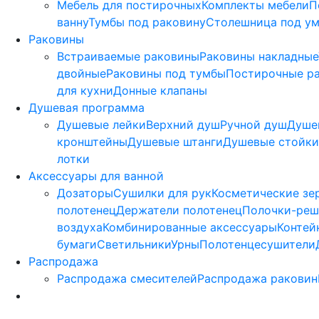
Мебель для постирочных
Комплекты мебели
П
ванну
Тумбы под раковину
Столешница под у
Раковины
Встраиваемые раковины
Раковины накладные
двойные
Раковины под тумбы
Постирочные р
для кухни
Донные клапаны
Душевая программа
Душевые лейки
Верхний душ
Ручной душ
Душе
кронштейны
Душевые штанги
Душевые стойки
лотки
Аксессуары для ванной
Дозаторы
Сушилки для рук
Косметические зе
полотенец
Держатели полотенец
Полочки-реш
воздуха
Комбинированные аксессуары
Контей
бумаги
Светильники
Урны
Полотенцесушители
Распродажа
Распродажа смесителей
Распродажа раковин