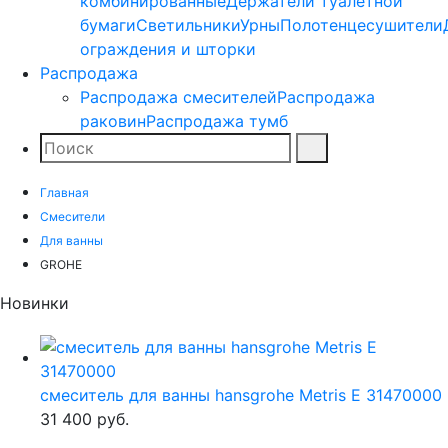
комбинированные
Держатели туалетной
бумаги
Светильники
Урны
Полотенцесушители
ограждения и шторки
Распродажа
Распродажа смесителей
Распродажа
раковин
Распродажа тумб
Поиск
Найти
Главная
Смесители
Для ванны
GROHE
Новинки
смеситель для ванны hansgrohe Metris E 31470000
31 400
руб.