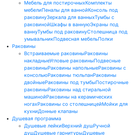
Мебель для постирочных
Комплекты
мебели
Пеналы для ванной
Консоль под
раковину
Зеркала для ванных
Тумбы с
раковиной
Шкафы в ванную
Экраны под
ванну
Тумбы под раковину
Столешница под
умывальник
Подвесная мебель
Полки
Раковины
Встраиваемые раковины
Раковины
накладные
Угловые раковины
Подвесные
раковины
Раковины напольные
Раковины с
консолью
Раковины тюльпан
Раковины
двойные
Раковины под тумбы
Постирочные
раковины
Раковины над стиральной
машиной
Раковины на керамических
ногах
Раковины со столешницей
Мойки для
кухни
Донные клапаны
Душевая программа
Душевые лейки
Верхний душ
Ручной
душ
Душевые гарнитуры
Душевые