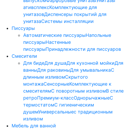
выпуском
Фарфоровые унитазы
Унитазы
ативсплекс
Комплектующие для
унитазов
Диспенсеры покрытий для
унитаза
Системы инсталляции
Писсуары
Автоматические писсуары
Напольные
писсуары
Настенные
писсуары
Принадлежности для писсуаров
Смесители
Для биде
Для душа
Для кухонной мойки
Для
ванны
Для раковины
Для умывальника
С
длинным изливом
Скрытого
монтажа
Сенсорные
Комплектующие к
смесителям
С поворотным изливом
В стиле
ретро
Премиум-класс
Однорычажные
С
термостатом
С гигиеническим
душем
Универсальные
с традиционным
изливом
Мебель для ванной