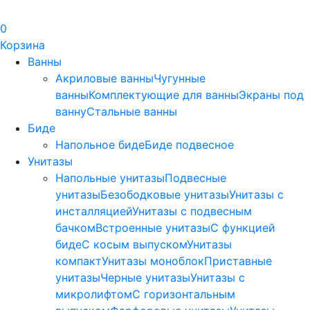
0
Корзина
Ванны
Акриловые ванны
Чугунные
ванны
Комплектующие для ванны
Экраны под
ванну
Стальные ванны
Биде
Напольное биде
Биде пoдвеснoе
Унитазы
Напольные унитазы
Подвесные
унитазы
Безободковые унитазы
Унитазы с
инсталляцией
Унитазы с подвесным
бачком
Встроенные унитазы
С функцией
биде
С косым выпуском
Унитазы
компакт
Унитазы моноблок
Приставные
унитазы
Черные унитазы
Унитазы с
микролифтом
C горизонтальным