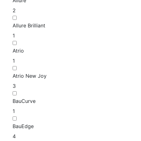
Allure
2
Allure Brilliant
1
Atrio
1
Atrio New Joy
3
BauCurve
1
BauEdge
4