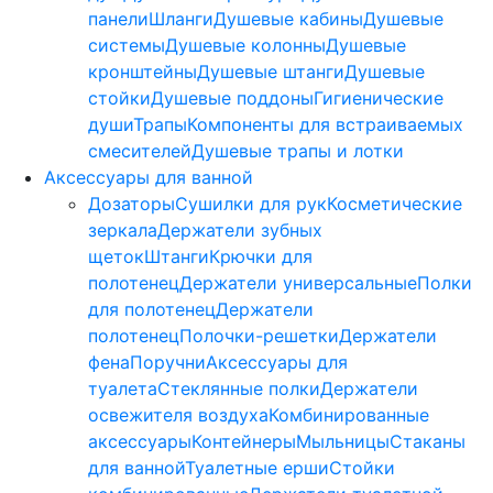
панели
Шланги
Душевые кабины
Душевые
системы
Душевые колонны
Душевые
кронштейны
Душевые штанги
Душевые
стойки
Душевые поддоны
Гигиенические
души
Трапы
Компоненты для встраиваемых
смесителей
Душевые трапы и лотки
Аксессуары для ванной
Дозаторы
Сушилки для рук
Косметические
зеркала
Держатели зубных
щеток
Штанги
Крючки для
полотенец
Держатели универсальные
Полки
для полотенец
Держатели
полотенец
Полочки-решетки
Держатели
фена
Поручни
Аксессуары для
туалета
Стеклянные полки
Держатели
освежителя воздуха
Комбинированные
аксессуары
Контейнеры
Мыльницы
Стаканы
для ванной
Туалетные ерши
Стойки