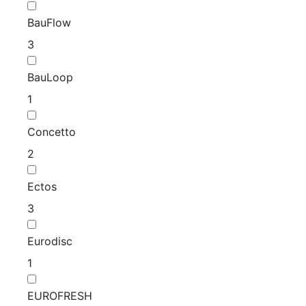
BauFlow
3
BauLoop
1
Concetto
2
Ectos
3
Eurodisc
1
EUROFRESH