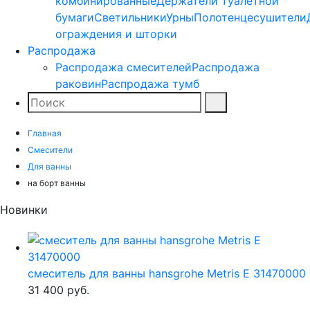
комбинированные
Держатели туалетной
бумаги
Светильники
Урны
Полотенцесушители
ограждения и шторки
Распродажа
Распродажа смесителей
Распродажа
раковин
Распродажа тумб
Поиск
Найти
Главная
Смесители
Для ванны
на борт ванны
Новинки
смеситель для ванны hansgrohe Metris E 31470000
31 400
руб.