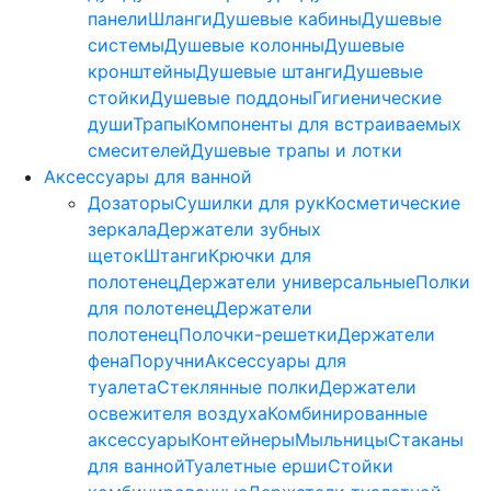
панели
Шланги
Душевые кабины
Душевые
системы
Душевые колонны
Душевые
кронштейны
Душевые штанги
Душевые
стойки
Душевые поддоны
Гигиенические
души
Трапы
Компоненты для встраиваемых
смесителей
Душевые трапы и лотки
Аксессуары для ванной
Дозаторы
Сушилки для рук
Косметические
зеркала
Держатели зубных
щеток
Штанги
Крючки для
полотенец
Держатели универсальные
Полки
для полотенец
Держатели
полотенец
Полочки-решетки
Держатели
фена
Поручни
Аксессуары для
туалета
Стеклянные полки
Держатели
освежителя воздуха
Комбинированные
аксессуары
Контейнеры
Мыльницы
Стаканы
для ванной
Туалетные ерши
Стойки