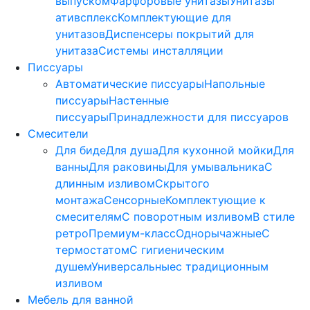
выпуском
Фарфоровые унитазы
Унитазы
ативсплекс
Комплектующие для
унитазов
Диспенсеры покрытий для
унитаза
Системы инсталляции
Писсуары
Автоматические писсуары
Напольные
писсуары
Настенные
писсуары
Принадлежности для писсуаров
Смесители
Для биде
Для душа
Для кухонной мойки
Для
ванны
Для раковины
Для умывальника
С
длинным изливом
Скрытого
монтажа
Сенсорные
Комплектующие к
смесителям
С поворотным изливом
В стиле
ретро
Премиум-класс
Однорычажные
С
термостатом
С гигиеническим
душем
Универсальные
с традиционным
изливом
Мебель для ванной