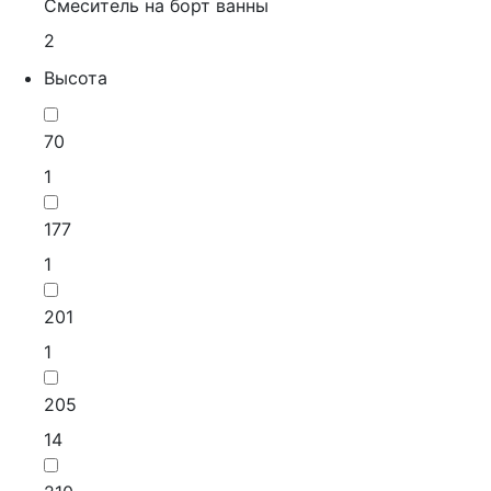
Смеситель на борт ванны
2
Высота
70
1
177
1
201
1
205
14