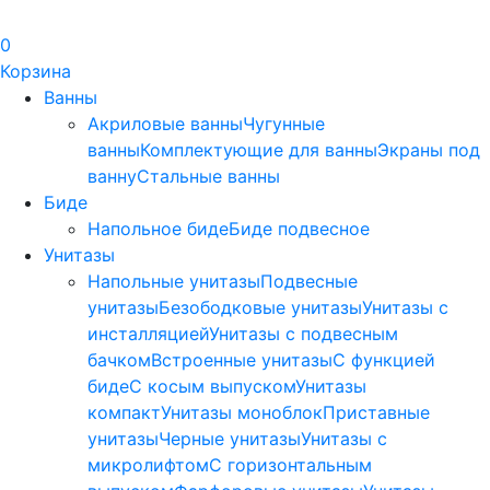
0
Корзина
Ванны
Акриловые ванны
Чугунные
ванны
Комплектующие для ванны
Экраны под
ванну
Стальные ванны
Биде
Напольное биде
Биде пoдвеснoе
Унитазы
Напольные унитазы
Подвесные
унитазы
Безободковые унитазы
Унитазы с
инсталляцией
Унитазы с подвесным
бачком
Встроенные унитазы
С функцией
биде
С косым выпуском
Унитазы
компакт
Унитазы моноблок
Приставные
унитазы
Черные унитазы
Унитазы с
микролифтом
C горизонтальным