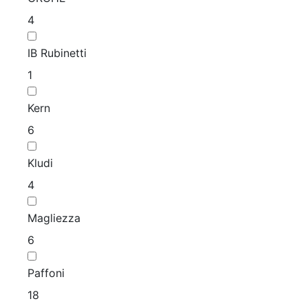
4
IB Rubinetti
1
Kern
6
Kludi
4
Magliezza
6
Paffoni
18