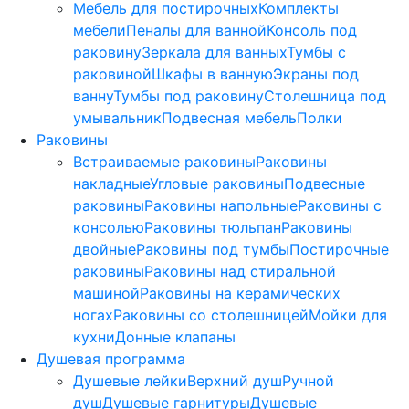
Мебель для постирочных
Комплекты
мебели
Пеналы для ванной
Консоль под
раковину
Зеркала для ванных
Тумбы с
раковиной
Шкафы в ванную
Экраны под
ванну
Тумбы под раковину
Столешница под
умывальник
Подвесная мебель
Полки
Раковины
Встраиваемые раковины
Раковины
накладные
Угловые раковины
Подвесные
раковины
Раковины напольные
Раковины с
консолью
Раковины тюльпан
Раковины
двойные
Раковины под тумбы
Постирочные
раковины
Раковины над стиральной
машиной
Раковины на керамических
ногах
Раковины со столешницей
Мойки для
кухни
Донные клапаны
Душевая программа
Душевые лейки
Верхний душ
Ручной
душ
Душевые гарнитуры
Душевые