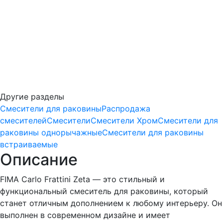
Избранное
Другие разделы
Смесители для раковины
Распродажа
смесителей
Смесители
Смесители Хром
Смесители для
раковины однорычажные
Смесители для раковины
встраиваемые
Описание
FIMA Carlo Frattini Zeta — это стильный и
функциональный смеситель для раковины, который
станет отличным дополнением к любому интерьеру. Он
выполнен в современном дизайне и имеет