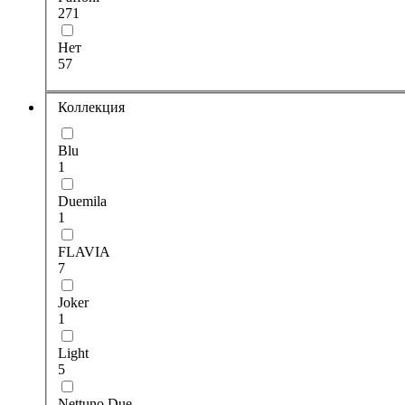
271
Нет
57
Коллекция
Blu
1
Duemila
1
FLAVIA
7
Joker
1
Light
5
Nettuno Due