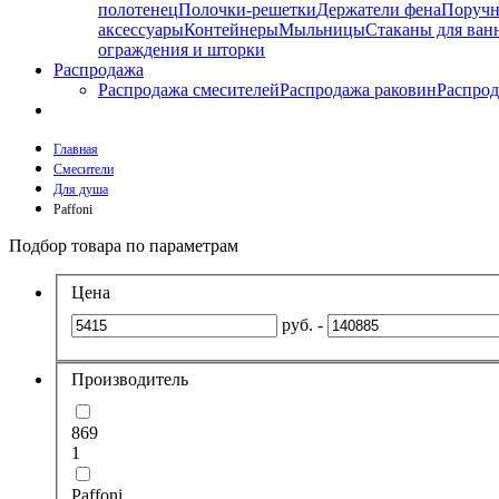
полотенец
Полочки-решетки
Держатели фена
Поруч
аксессуары
Контейнеры
Мыльницы
Стаканы для ван
ограждения и шторки
Распродажа
Распродажа смесителей
Распродажа раковин
Распрод
Главная
Смесители
Для душа
Paffoni
Подбор товара по параметрам
Цена
руб. -
Производитель
869
1
Paffoni