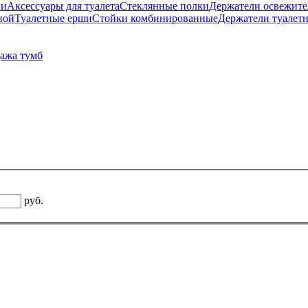
ни
Аксессуары для туалета
Стеклянные полки
Держатели освежите
ной
Туалетные ерши
Стойки комбинированные
Держатели туалет
ажа тумб
руб.