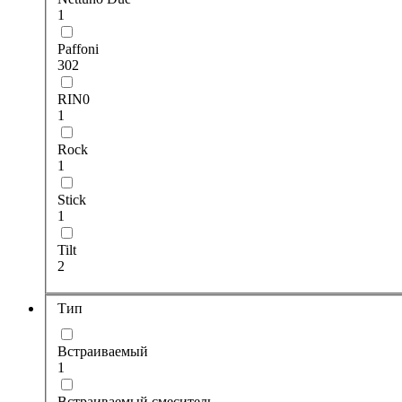
1
Paffoni
302
RIN0
1
Rock
1
Stick
1
Tilt
2
Тип
Встраиваемый
1
Встраиваемый смеситель