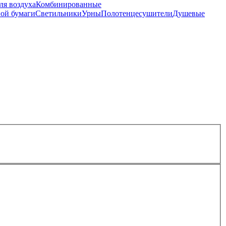
ля воздуха
Комбинированные
ной бумаги
Светильники
Урны
Полотенцесушители
Душевые