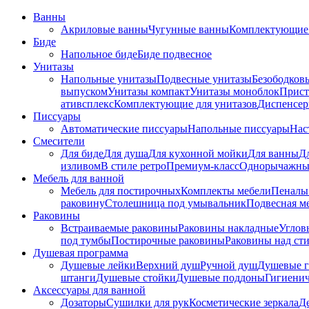
Ванны
Акриловые ванны
Чугунные ванны
Комплектующие 
Биде
Напольное биде
Биде пoдвеснoе
Унитазы
Напольные унитазы
Подвесные унитазы
Безободков
выпуском
Унитазы компакт
Унитазы моноблок
Прист
ативсплекс
Комплектующие для унитазов
Диспенсер
Писсуары
Автоматические писсуары
Напольные писсуары
Нас
Смесители
Для биде
Для душа
Для кухонной мойки
Для ванны
Д
изливом
В стиле ретро
Премиум-класс
Однорычажны
Мебель для ванной
Мебель для постирочных
Комплекты мебели
Пеналы
раковину
Столешница под умывальник
Подвесная м
Раковины
Встраиваемые раковины
Раковины накладные
Углов
под тумбы
Постирочные раковины
Раковины над ст
Душевая программа
Душевые лейки
Верхний душ
Ручной душ
Душевые 
штанги
Душевые стойки
Душевые поддоны
Гигиени
Аксессуары для ванной
Дозаторы
Сушилки для рук
Косметические зеркала
Д