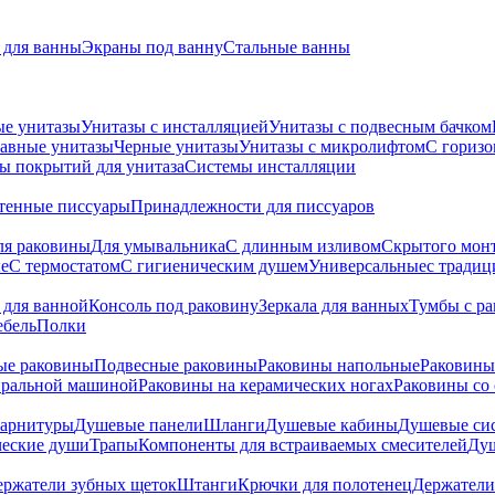
для ванны
Экраны под ванну
Стальные ванны
ые унитазы
Унитазы с инсталляцией
Унитазы с подвесным бачком
авные унитазы
Черные унитазы
Унитазы с микролифтом
C гориз
ы покрытий для унитаза
Системы инсталляции
тенные писсуары
Принадлежности для писсуаров
ля раковины
Для умывальника
С длинным изливом
Скрытого мон
е
С термостатом
С гигиеническим душем
Универсальные
с тради
 для ванной
Консоль под раковину
Зеркала для ванных
Тумбы с р
ебель
Полки
ые раковины
Подвесные раковины
Раковины напольные
Раковины
иральной машиной
Раковины на керамических ногах
Раковины со
гарнитуры
Душевые панели
Шланги
Душевые кабины
Душевые си
ческие души
Трапы
Компоненты для встраиваемых смесителей
Душ
ержатели зубных щеток
Штанги
Крючки для полотенец
Держатели