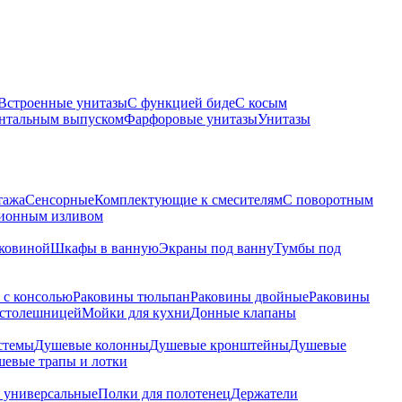
Встроенные унитазы
С функцией биде
С косым
онтальным выпуском
Фарфоровые унитазы
Унитазы
тажа
Сенсорные
Комплектующие к смесителям
С поворотным
ционным изливом
аковиной
Шкафы в ванную
Экраны под ванну
Тумбы под
 с консолью
Раковины тюльпан
Раковины двойные
Раковины
 столешницей
Мойки для кухни
Донные клапаны
стемы
Душевые колонны
Душевые кронштейны
Душевые
евые трапы и лотки
 универсальные
Полки для полотенец
Держатели