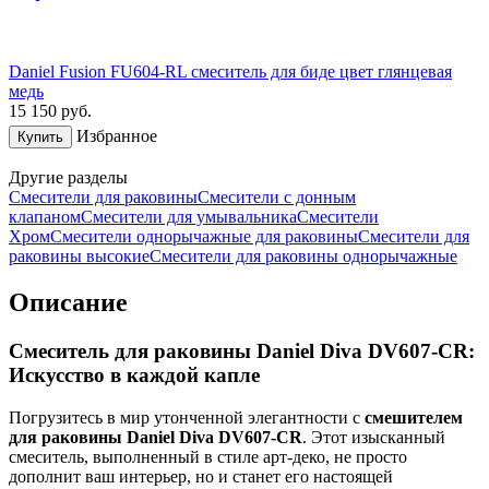
Daniel Fusion FU604-RL смеситель для биде цвет глянцевая
медь
15 150
руб.
Избранное
Купить
Другие разделы
Смесители для раковины
Смесители с донным
клапаном
Смесители для умывальника
Смесители
Хром
Смесители однорычажные для раковины
Смесители для
раковины высокие
Смесители для раковины однорычажные
Описание
Смеситель для раковины Daniel Diva DV607-CR:
Искусство в каждой капле
Погрузитесь в мир утонченной элегантности с
смешителем
для раковины Daniel Diva DV607-CR
. Этот изысканный
смеситель, выполненный в стиле арт-деко, не просто
дополнит ваш интерьер, но и станет его настоящей