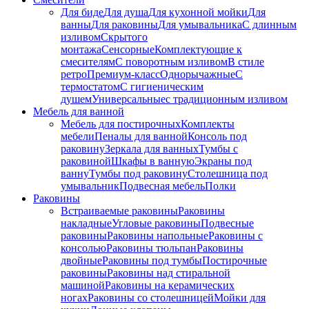
Для биде
Для душа
Для кухонной мойки
Для
ванны
Для раковины
Для умывальника
С длинным
изливом
Скрытого
монтажа
Сенсорные
Комплектующие к
смесителям
С поворотным изливом
В стиле
ретро
Премиум-класс
Однорычажные
С
термостатом
С гигиеническим
душем
Универсальные
с традиционным изливом
Мебель для ванной
Мебель для постирочных
Комплекты
мебели
Пеналы для ванной
Консоль под
раковину
Зеркала для ванных
Тумбы с
раковиной
Шкафы в ванную
Экраны под
ванну
Тумбы под раковину
Столешница под
умывальник
Подвесная мебель
Полки
Раковины
Встраиваемые раковины
Раковины
накладные
Угловые раковины
Подвесные
раковины
Раковины напольные
Раковины с
консолью
Раковины тюльпан
Раковины
двойные
Раковины под тумбы
Постирочные
раковины
Раковины над стиральной
машиной
Раковины на керамических
ногах
Раковины со столешницей
Мойки для