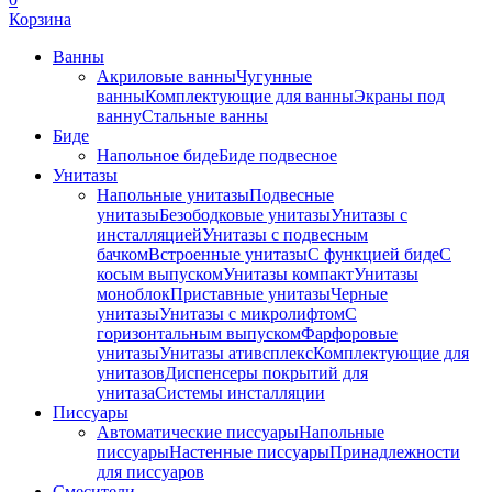
Корзина
Ванны
Акриловые ванны
Чугунные
ванны
Комплектующие для ванны
Экраны под
ванну
Стальные ванны
Биде
Напольное биде
Биде пoдвеснoе
Унитазы
Напольные унитазы
Подвесные
унитазы
Безободковые унитазы
Унитазы с
инсталляцией
Унитазы с подвесным
бачком
Встроенные унитазы
С функцией биде
С
косым выпуском
Унитазы компакт
Унитазы
моноблок
Приставные унитазы
Черные
унитазы
Унитазы с микролифтом
C
горизонтальным выпуском
Фарфоровые
унитазы
Унитазы ативсплекс
Комплектующие для
унитазов
Диспенсеры покрытий для
унитаза
Системы инсталляции
Писсуары
Автоматические писсуары
Напольные
писсуары
Настенные писсуары
Принадлежности
для писсуаров
Смесители