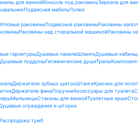
еналы для ванной
Консоль под раковину
Зеркала для ва
мывальник
Подвесная мебель
Полки
Угловые раковины
Подвесные раковины
Раковины напо
аковины
Раковины над стиральной машиной
Раковины на
вые гарнитуры
Душевые панели
Шланги
Душевые кабины
Душевые поддоны
Гигиенические души
Трапы
Компонент
ркала
Держатели зубных щеток
Штанги
Крючки для поло
етки
Держатели фена
Поручни
Аксессуары для туалета
С
неры
Мыльницы
Стаканы для ванной
Туалетные ерши
Сто
Душевые ограждения и шторки
Распродажа тумб