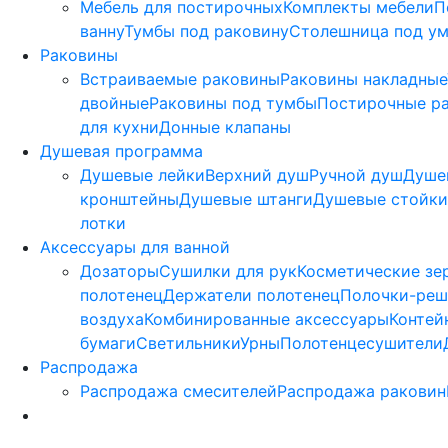
Мебель для постирочных
Комплекты мебели
П
ванну
Тумбы под раковину
Столешница под у
Раковины
Встраиваемые раковины
Раковины накладные
двойные
Раковины под тумбы
Постирочные р
для кухни
Донные клапаны
Душевая программа
Душевые лейки
Верхний душ
Ручной душ
Душе
кронштейны
Душевые штанги
Душевые стойки
лотки
Аксессуары для ванной
Дозаторы
Сушилки для рук
Косметические зе
полотенец
Держатели полотенец
Полочки-реш
воздуха
Комбинированные аксессуары
Контей
бумаги
Светильники
Урны
Полотенцесушители
Распродажа
Распродажа смесителей
Распродажа раковин