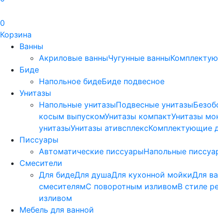
0
Корзина
Ванны
Акриловые ванны
Чугунные ванны
Комплектую
Биде
Напольное биде
Биде пoдвеснoе
Унитазы
Напольные унитазы
Подвесные унитазы
Безоб
косым выпуском
Унитазы компакт
Унитазы мо
унитазы
Унитазы ативсплекс
Комплектующие д
Писсуары
Автоматические писсуары
Напольные писсуа
Смесители
Для биде
Для душа
Для кухонной мойки
Для в
смесителям
С поворотным изливом
В стиле р
изливом
Мебель для ванной