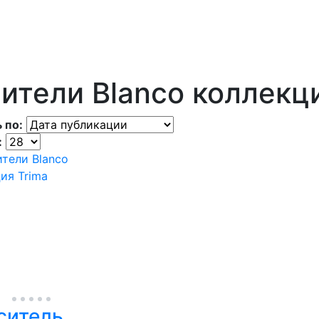
ители Blanco коллекци
 по:
:
ситель