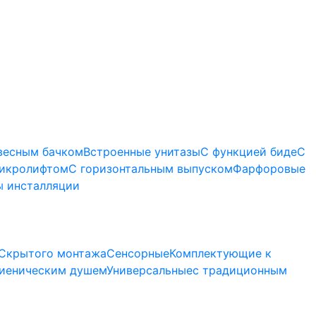
весным бачком
Встроенные унитазы
С функцией биде
С
микролифтом
C горизонтальным выпуском
Фарфоровые
 инсталляции
Скрытого монтажа
Сенсорные
Комплектующие к
гиеническим душем
Универсальные
с традиционным