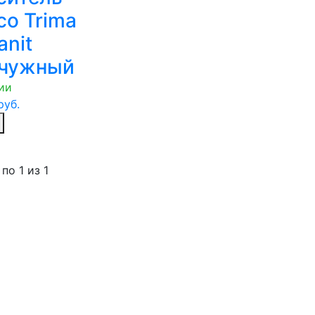
co Trima
anit
чужный
ии
уб.
 по 1
из
1