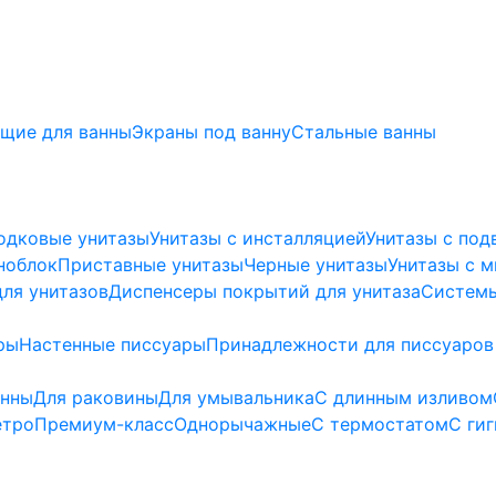
щие для ванны
Экраны под ванну
Стальные ванны
одковые унитазы
Унитазы с инсталляцией
Унитазы с под
ноблок
Приставные унитазы
Черные унитазы
Унитазы с 
ля унитазов
Диспенсеры покрытий для унитаза
Системы
ры
Настенные писсуары
Принадлежности для писсуаров
анны
Для раковины
Для умывальника
С длинным изливом
етро
Премиум-класс
Однорычажные
С термостатом
С ги