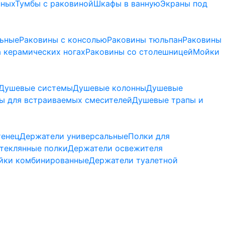
нных
Тумбы с раковиной
Шкафы в ванную
Экраны под
льные
Раковины с консолью
Раковины тюльпан
Раковины
 керамических ногах
Раковины со столешницей
Мойки
Душевые системы
Душевые колонны
Душевые
ы для встраиваемых смесителей
Душевые трапы и
тенец
Держатели универсальные
Полки для
теклянные полки
Держатели освежителя
йки комбинированные
Держатели туалетной