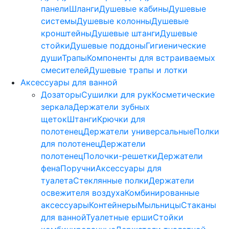
панели
Шланги
Душевые кабины
Душевые
системы
Душевые колонны
Душевые
кронштейны
Душевые штанги
Душевые
стойки
Душевые поддоны
Гигиенические
души
Трапы
Компоненты для встраиваемых
смесителей
Душевые трапы и лотки
Аксессуары для ванной
Дозаторы
Сушилки для рук
Косметические
зеркала
Держатели зубных
щеток
Штанги
Крючки для
полотенец
Держатели универсальные
Полки
для полотенец
Держатели
полотенец
Полочки-решетки
Держатели
фена
Поручни
Аксессуары для
туалета
Стеклянные полки
Держатели
освежителя воздуха
Комбинированные
аксессуары
Контейнеры
Мыльницы
Стаканы
для ванной
Туалетные ерши
Стойки