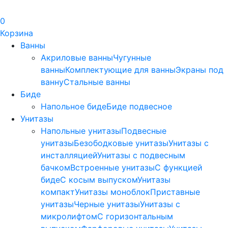
0
Корзина
Ванны
Акриловые ванны
Чугунные
ванны
Комплектующие для ванны
Экраны под
ванну
Стальные ванны
Биде
Напольное биде
Биде пoдвеснoе
Унитазы
Напольные унитазы
Подвесные
унитазы
Безободковые унитазы
Унитазы с
инсталляцией
Унитазы с подвесным
бачком
Встроенные унитазы
С функцией
биде
С косым выпуском
Унитазы
компакт
Унитазы моноблок
Приставные
унитазы
Черные унитазы
Унитазы с
микролифтом
C горизонтальным