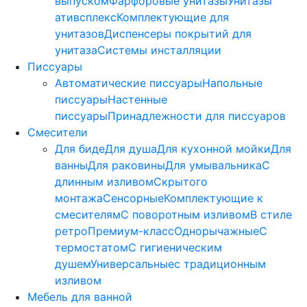
выпуском
Фарфоровые унитазы
Унитазы
ативсплекс
Комплектующие для
унитазов
Диспенсеры покрытий для
унитаза
Системы инсталляции
Писсуары
Автоматические писсуары
Напольные
писсуары
Настенные
писсуары
Принадлежности для писсуаров
Смесители
Для биде
Для душа
Для кухонной мойки
Для
ванны
Для раковины
Для умывальника
С
длинным изливом
Скрытого
монтажа
Сенсорные
Комплектующие к
смесителям
С поворотным изливом
В стиле
ретро
Премиум-класс
Однорычажные
С
термостатом
С гигиеническим
душем
Универсальные
с традиционным
изливом
Мебель для ванной