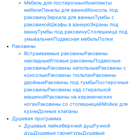
Мебель для постирочных
Комплекты
мебели
Пеналы для ванной
Консоль под
раковину
Зеркала для ванных
Тумбы с
раковиной
Шкафы в ванную
Экраны под
ванну
Тумбы под раковину
Столешница под
умывальник
Подвесная мебель
Полки
Раковины
Встраиваемые раковины
Раковины
накладные
Угловые раковины
Подвесные
раковины
Раковины напольные
Раковины с
консолью
Раковины тюльпан
Раковины
двойные
Раковины под тумбы
Постирочные
раковины
Раковины над стиральной
машиной
Раковины на керамических
ногах
Раковины со столешницей
Мойки для
кухни
Донные клапаны
Душевая программа
Душевые лейки
Верхний душ
Ручной
душ
Душевые гарнитуры
Душевые