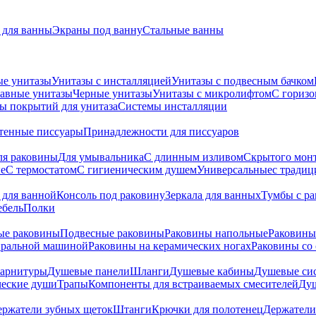
для ванны
Экраны под ванну
Стальные ванны
ые унитазы
Унитазы с инсталляцией
Унитазы с подвесным бачком
авные унитазы
Черные унитазы
Унитазы с микролифтом
C гориз
ы покрытий для унитаза
Системы инсталляции
тенные писсуары
Принадлежности для писсуаров
ля раковины
Для умывальника
С длинным изливом
Скрытого мон
е
С термостатом
С гигиеническим душем
Универсальные
с тради
 для ванной
Консоль под раковину
Зеркала для ванных
Тумбы с р
ебель
Полки
ые раковины
Подвесные раковины
Раковины напольные
Раковины
иральной машиной
Раковины на керамических ногах
Раковины со
гарнитуры
Душевые панели
Шланги
Душевые кабины
Душевые си
ческие души
Трапы
Компоненты для встраиваемых смесителей
Душ
ержатели зубных щеток
Штанги
Крючки для полотенец
Держатели