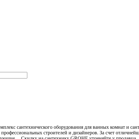
плекс сантехнического оборудования для ванных комнат и сант
у профессиональных строителей и дизайнеров. За счет отличней
ющие ... Скидку на сантехнику GROHE уточняйте у продавца..