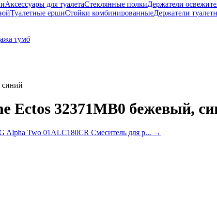
ни
Аксессуары для туалета
Стеклянные полки
Держатели освежите
ной
Туалетные ерши
Стойки комбинированные
Держатели туалет
ажа тумб
, синий
e Ectos 32371MB0 бежевый, си
 Alpha Two 01ALC180CR Смеситель для р...
→