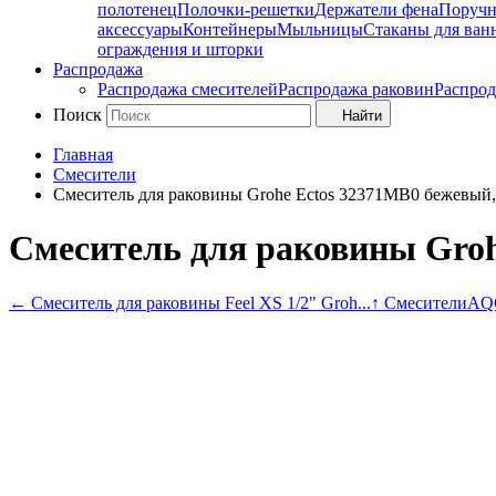
полотенец
Полочки-решетки
Держатели фена
Поруч
аксессуары
Контейнеры
Мыльницы
Стаканы для ван
ограждения и шторки
Распродажа
Распродажа смесителей
Распродажа раковин
Распрод
Поиск
Найти
Главная
Смесители
Смеситель для раковины Grohe Ectos 32371MB0 бежевый
Смеситель для раковины Groh
←
Смеситель для раковины Feel XS 1/2" Groh...
↑ Смесители
AQG