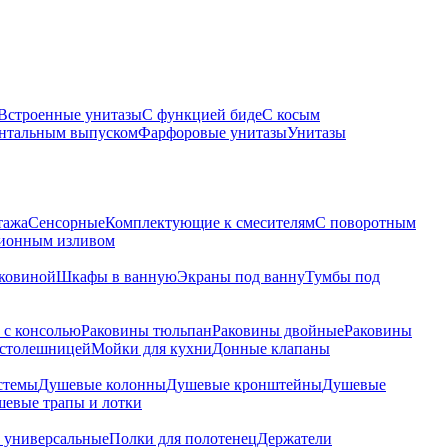
Встроенные унитазы
С функцией биде
С косым
онтальным выпуском
Фарфоровые унитазы
Унитазы
тажа
Сенсорные
Комплектующие к смесителям
С поворотным
ционным изливом
аковиной
Шкафы в ванную
Экраны под ванну
Тумбы под
 с консолью
Раковины тюльпан
Раковины двойные
Раковины
 столешницей
Мойки для кухни
Донные клапаны
стемы
Душевые колонны
Душевые кронштейны
Душевые
евые трапы и лотки
 универсальные
Полки для полотенец
Держатели