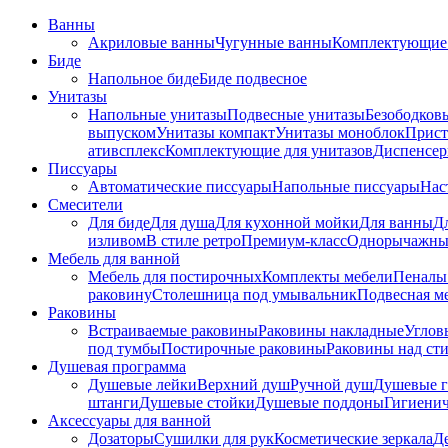
Ванны
Акриловые ванны
Чугунные ванны
Комплектующие 
Биде
Напольное биде
Биде пoдвеснoе
Унитазы
Напольные унитазы
Подвесные унитазы
Безободков
выпуском
Унитазы компакт
Унитазы моноблок
Прист
ативсплекс
Комплектующие для унитазов
Диспенсер
Писсуары
Автоматические писсуары
Напольные писсуары
Нас
Смесители
Для биде
Для душа
Для кухонной мойки
Для ванны
Д
изливом
В стиле ретро
Премиум-класс
Однорычажны
Мебель для ванной
Мебель для постирочных
Комплекты мебели
Пеналы
раковину
Столешница под умывальник
Подвесная м
Раковины
Встраиваемые раковины
Раковины накладные
Углов
под тумбы
Постирочные раковины
Раковины над ст
Душевая программа
Душевые лейки
Верхний душ
Ручной душ
Душевые 
штанги
Душевые стойки
Душевые поддоны
Гигиени
Аксессуары для ванной
Дозаторы
Сушилки для рук
Косметические зеркала
Д