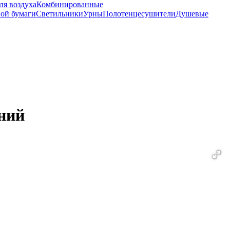
ля воздуха
Комбинированные
ной бумаги
Светильники
Урны
Полотенцесушители
Душевые
ний