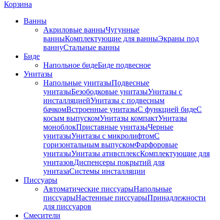
Корзина
Ванны
Акриловые ванны
Чугунные
ванны
Комплектующие для ванны
Экраны под
ванну
Стальные ванны
Биде
Напольное биде
Биде пoдвеснoе
Унитазы
Напольные унитазы
Подвесные
унитазы
Безободковые унитазы
Унитазы с
инсталляцией
Унитазы с подвесным
бачком
Встроенные унитазы
С функцией биде
С
косым выпуском
Унитазы компакт
Унитазы
моноблок
Приставные унитазы
Черные
унитазы
Унитазы с микролифтом
C
горизонтальным выпуском
Фарфоровые
унитазы
Унитазы ативсплекс
Комплектующие для
унитазов
Диспенсеры покрытий для
унитаза
Системы инсталляции
Писсуары
Автоматические писсуары
Напольные
писсуары
Настенные писсуары
Принадлежности
для писсуаров
Смесители