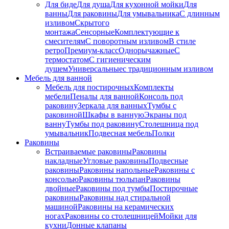
Для биде
Для душа
Для кухонной мойки
Для
ванны
Для раковины
Для умывальника
С длинным
изливом
Скрытого
монтажа
Сенсорные
Комплектующие к
смесителям
С поворотным изливом
В стиле
ретро
Премиум-класс
Однорычажные
С
термостатом
С гигиеническим
душем
Универсальные
с традиционным изливом
Мебель для ванной
Мебель для постирочных
Комплекты
мебели
Пеналы для ванной
Консоль под
раковину
Зеркала для ванных
Тумбы с
раковиной
Шкафы в ванную
Экраны под
ванну
Тумбы под раковину
Столешница под
умывальник
Подвесная мебель
Полки
Раковины
Встраиваемые раковины
Раковины
накладные
Угловые раковины
Подвесные
раковины
Раковины напольные
Раковины с
консолью
Раковины тюльпан
Раковины
двойные
Раковины под тумбы
Постирочные
раковины
Раковины над стиральной
машиной
Раковины на керамических
ногах
Раковины со столешницей
Мойки для
кухни
Донные клапаны