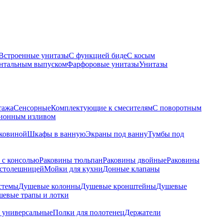
Встроенные унитазы
С функцией биде
С косым
онтальным выпуском
Фарфоровые унитазы
Унитазы
тажа
Сенсорные
Комплектующие к смесителям
С поворотным
ционным изливом
аковиной
Шкафы в ванную
Экраны под ванну
Тумбы под
 с консолью
Раковины тюльпан
Раковины двойные
Раковины
 столешницей
Мойки для кухни
Донные клапаны
стемы
Душевые колонны
Душевые кронштейны
Душевые
евые трапы и лотки
 универсальные
Полки для полотенец
Держатели