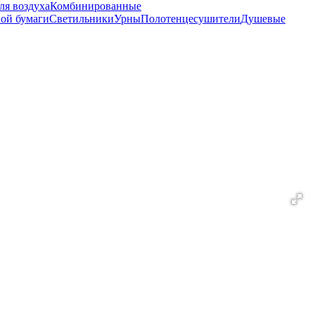
ля воздуха
Комбинированные
ной бумаги
Светильники
Урны
Полотенцесушители
Душевые