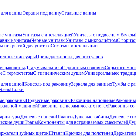
для ванны
Экраны под ванну
Стальные ванны
ые унитазы
Унитазы с инсталляцией
Унитазы с подвесным бачком
авные унитазы
Черные унитазы
Унитазы с микролифтом
C гориз
ы покрытий для унитаза
Системы инсталляции
тенные писсуары
Принадлежности для писсуаров
ля раковины
Для умывальника
С длинным изливом
Скрытого мон
е
С термостатом
С гигиеническим душем
Универсальные
с тради
 для ванной
Консоль под раковину
Зеркала для ванных
Тумбы с р
ебель
Полки
ые раковины
Подвесные раковины
Раковины напольные
Раковины
иральной машиной
Раковины на керамических ногах
Раковины со
гарнитуры
Душевые панели
Шланги
Душевые кабины
Душевые си
ческие души
Трапы
Компоненты для встраиваемых смесителей
Душ
ержатели зубных щеток
Штанги
Крючки для полотенец
Держатели