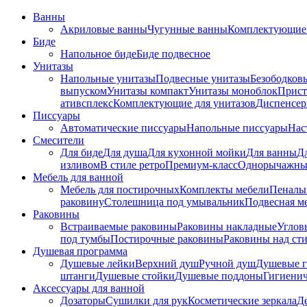
Ванны
Акриловые ванны
Чугунные ванны
Комплектующие 
Биде
Напольное биде
Биде пoдвеснoе
Унитазы
Напольные унитазы
Подвесные унитазы
Безободков
выпуском
Унитазы компакт
Унитазы моноблок
Прист
ативсплекс
Комплектующие для унитазов
Диспенсер
Писсуары
Автоматические писсуары
Напольные писсуары
Нас
Смесители
Для биде
Для душа
Для кухонной мойки
Для ванны
Д
изливом
В стиле ретро
Премиум-класс
Однорычажны
Мебель для ванной
Мебель для постирочных
Комплекты мебели
Пеналы
раковину
Столешница под умывальник
Подвесная м
Раковины
Встраиваемые раковины
Раковины накладные
Углов
под тумбы
Постирочные раковины
Раковины над ст
Душевая программа
Душевые лейки
Верхний душ
Ручной душ
Душевые 
штанги
Душевые стойки
Душевые поддоны
Гигиени
Аксессуары для ванной
Дозаторы
Сушилки для рук
Косметические зеркала
Д