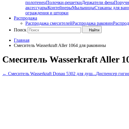
полотенец
Полочки-решетки
Держатели фена
Поруч
аксессуары
Контейнеры
Мыльницы
Стаканы для ван
ограждения и шторки
Распродажа
Распродажа смесителей
Распродажа раковин
Распрод
Поиск
Найти
Главная
Смеситель Wasserkraft Aller 1064 для раковины
Смеситель Wasserkraft Aller 
←
Смеситель Wasserkraft Donau 5302 для душ...
Диспенсер гигие