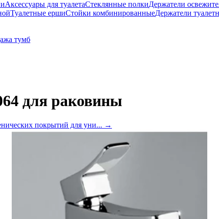
ни
Аксессуары для туалета
Стеклянные полки
Держатели освежите
ной
Туалетные ерши
Стойки комбинированные
Держатели туалет
ажа тумб
1064 для раковины
нических покрытий для уни...
→