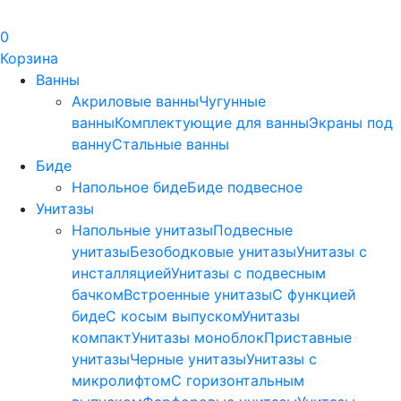
0
Корзина
Ванны
Акриловые ванны
Чугунные
ванны
Комплектующие для ванны
Экраны под
ванну
Стальные ванны
Биде
Напольное биде
Биде пoдвеснoе
Унитазы
Напольные унитазы
Подвесные
унитазы
Безободковые унитазы
Унитазы с
инсталляцией
Унитазы с подвесным
бачком
Встроенные унитазы
С функцией
биде
С косым выпуском
Унитазы
компакт
Унитазы моноблок
Приставные
унитазы
Черные унитазы
Унитазы с
микролифтом
C горизонтальным