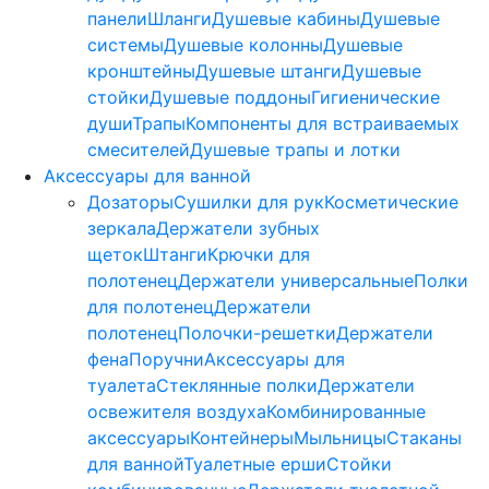
панели
Шланги
Душевые кабины
Душевые
системы
Душевые колонны
Душевые
кронштейны
Душевые штанги
Душевые
стойки
Душевые поддоны
Гигиенические
души
Трапы
Компоненты для встраиваемых
смесителей
Душевые трапы и лотки
Аксессуары для ванной
Дозаторы
Сушилки для рук
Косметические
зеркала
Держатели зубных
щеток
Штанги
Крючки для
полотенец
Держатели универсальные
Полки
для полотенец
Держатели
полотенец
Полочки-решетки
Держатели
фена
Поручни
Аксессуары для
туалета
Стеклянные полки
Держатели
освежителя воздуха
Комбинированные
аксессуары
Контейнеры
Мыльницы
Стаканы
для ванной
Туалетные ерши
Стойки