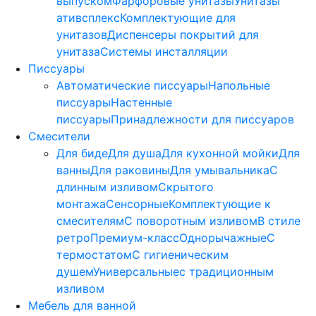
выпуском
Фарфоровые унитазы
Унитазы
ативсплекс
Комплектующие для
унитазов
Диспенсеры покрытий для
унитаза
Системы инсталляции
Писсуары
Автоматические писсуары
Напольные
писсуары
Настенные
писсуары
Принадлежности для писсуаров
Смесители
Для биде
Для душа
Для кухонной мойки
Для
ванны
Для раковины
Для умывальника
С
длинным изливом
Скрытого
монтажа
Сенсорные
Комплектующие к
смесителям
С поворотным изливом
В стиле
ретро
Премиум-класс
Однорычажные
С
термостатом
С гигиеническим
душем
Универсальные
с традиционным
изливом
Мебель для ванной