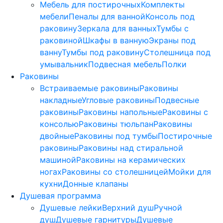
Мебель для постирочных
Комплекты
мебели
Пеналы для ванной
Консоль под
раковину
Зеркала для ванных
Тумбы с
раковиной
Шкафы в ванную
Экраны под
ванну
Тумбы под раковину
Столешница под
умывальник
Подвесная мебель
Полки
Раковины
Встраиваемые раковины
Раковины
накладные
Угловые раковины
Подвесные
раковины
Раковины напольные
Раковины с
консолью
Раковины тюльпан
Раковины
двойные
Раковины под тумбы
Постирочные
раковины
Раковины над стиральной
машиной
Раковины на керамических
ногах
Раковины со столешницей
Мойки для
кухни
Донные клапаны
Душевая программа
Душевые лейки
Верхний душ
Ручной
душ
Душевые гарнитуры
Душевые