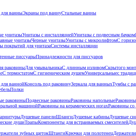
для ванны
Экраны под ванну
Стальные ванны
ые унитазы
Унитазы с инсталляцией
Унитазы с подвесным бачком
авные унитазы
Черные унитазы
Унитазы с микролифтом
C гориз
ы покрытий для унитаза
Системы инсталляции
тенные писсуары
Принадлежности для писсуаров
ля раковины
Для умывальника
С длинным изливом
Скрытого мон
е
С термостатом
С гигиеническим душем
Универсальные
с тради
 для ванной
Консоль под раковину
Зеркала для ванных
Тумбы с р
ебель
Полки
ые раковины
Подвесные раковины
Раковины напольные
Раковины
иральной машиной
Раковины на керамических ногах
Раковины со
гарнитуры
Душевые панели
Шланги
Душевые кабины
Душевые си
ческие души
Трапы
Компоненты для встраиваемых смесителей
Душ
ержатели зубных щеток
Штанги
Крючки для полотенец
Держатели