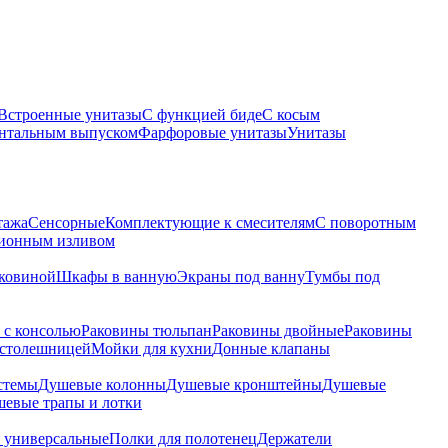
Встроенные унитазы
С функцией биде
С косым
онтальным выпуском
Фарфоровые унитазы
Унитазы
тажа
Сенсорные
Комплектующие к смесителям
С поворотным
ционным изливом
аковиной
Шкафы в ванную
Экраны под ванну
Тумбы под
 с консолью
Раковины тюльпан
Раковины двойные
Раковины
 столешницей
Мойки для кухни
Донные клапаны
стемы
Душевые колонны
Душевые кронштейны
Душевые
евые трапы и лотки
 универсальные
Полки для полотенец
Держатели