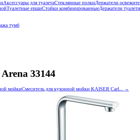
ни
Аксессуары для туалета
Стеклянные полки
Держатели освежите
ной
Туалетные ерши
Стойки комбинированные
Держатели туалет
ажа тумб
Arena 33144
ной мойки
Смеситель для кухонной мойки KAISER Carl...
→