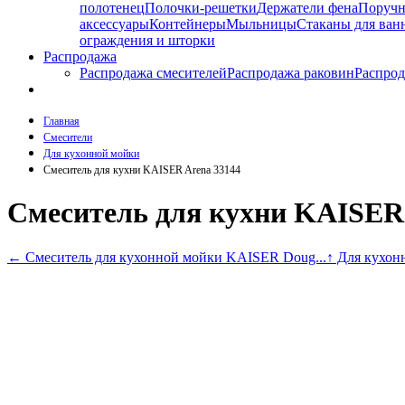
полотенец
Полочки-решетки
Держатели фена
Поруч
аксессуары
Контейнеры
Мыльницы
Стаканы для ван
ограждения и шторки
Распродажа
Распродажа смесителей
Распродажа раковин
Распрод
Главная
Смесители
Для кухонной мойки
Смеситель для кухни KAISER Arena 33144
Смеситель для кухни KAISER 
←
Смеситель для кухонной мойки KAISER Doug...
↑ Для кухон