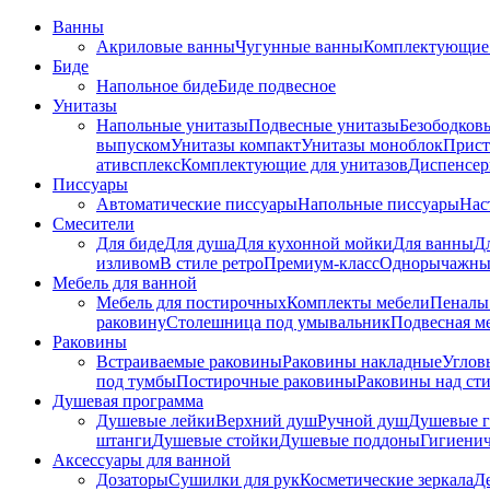
Ванны
Акриловые ванны
Чугунные ванны
Комплектующие 
Биде
Напольное биде
Биде пoдвеснoе
Унитазы
Напольные унитазы
Подвесные унитазы
Безободков
выпуском
Унитазы компакт
Унитазы моноблок
Прист
ативсплекс
Комплектующие для унитазов
Диспенсер
Писсуары
Автоматические писсуары
Напольные писсуары
Нас
Смесители
Для биде
Для душа
Для кухонной мойки
Для ванны
Д
изливом
В стиле ретро
Премиум-класс
Однорычажны
Мебель для ванной
Мебель для постирочных
Комплекты мебели
Пеналы
раковину
Столешница под умывальник
Подвесная м
Раковины
Встраиваемые раковины
Раковины накладные
Углов
под тумбы
Постирочные раковины
Раковины над ст
Душевая программа
Душевые лейки
Верхний душ
Ручной душ
Душевые 
штанги
Душевые стойки
Душевые поддоны
Гигиени
Аксессуары для ванной
Дозаторы
Сушилки для рук
Косметические зеркала
Д