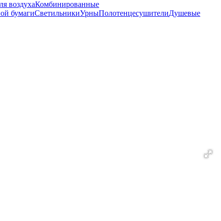
ля воздуха
Комбинированные
ной бумаги
Светильники
Урны
Полотенцесушители
Душевые