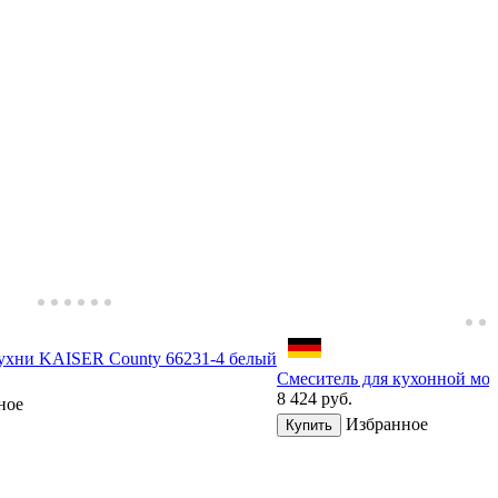
кухни KAISER County 66231-4 белый
Смеситель для кухонной мо
8 424
руб.
ное
Избранное
Купить