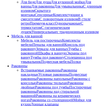
Для биде
Для душа
Для кухонной мойки
Для
ванны
Для раковины
Для умывальника
С длинным
изливом
Скрытого
монтажа
Сенсорные
Комплектующие к
смесителям
С поворотным изливом
В стиле
ретро
Премиум-класс
Однорычажные
С
термостатом
С гигиеническим
душем
Универсальные
с традиционным изливом
Мебель для ванной
Мебель для постирочных
Комплекты
мебели
Пеналы для ванной
Консоль под
раковину
Зеркала для ванных
Тумбы с
раковиной
Шкафы в ванную
Экраны под
ванну
Тумбы под раковину
Столешница под
умывальник
Подвесная мебель
Полки
Раковины
Встраиваемые раковины
Раковины
накладные
Угловые раковины
Подвесные
раковины
Раковины напольные
Раковины с
консолью
Раковины тюльпан
Раковины
двойные
Раковины под тумбы
Постирочные
раковины
Раковины над стиральной
машиной
Раковины на керамических
ногах
Раковины со столешницей
Мойки для
кухни
Донные клапаны