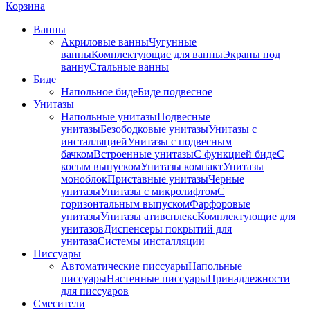
Корзина
Ванны
Акриловые ванны
Чугунные
ванны
Комплектующие для ванны
Экраны под
ванну
Стальные ванны
Биде
Напольное биде
Биде пoдвеснoе
Унитазы
Напольные унитазы
Подвесные
унитазы
Безободковые унитазы
Унитазы с
инсталляцией
Унитазы с подвесным
бачком
Встроенные унитазы
С функцией биде
С
косым выпуском
Унитазы компакт
Унитазы
моноблок
Приставные унитазы
Черные
унитазы
Унитазы с микролифтом
C
горизонтальным выпуском
Фарфоровые
унитазы
Унитазы ативсплекс
Комплектующие для
унитазов
Диспенсеры покрытий для
унитаза
Системы инсталляции
Писсуары
Автоматические писсуары
Напольные
писсуары
Настенные писсуары
Принадлежности
для писсуаров
Смесители