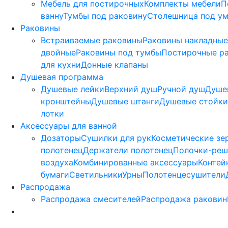
Мебель для постирочных
Комплекты мебели
П
ванну
Тумбы под раковину
Столешница под у
Раковины
Встраиваемые раковины
Раковины накладные
двойные
Раковины под тумбы
Постирочные р
для кухни
Донные клапаны
Душевая программа
Душевые лейки
Верхний душ
Ручной душ
Душе
кронштейны
Душевые штанги
Душевые стойки
лотки
Аксессуары для ванной
Дозаторы
Сушилки для рук
Косметические зе
полотенец
Держатели полотенец
Полочки-реш
воздуха
Комбинированные аксессуары
Контей
бумаги
Светильники
Урны
Полотенцесушители
Распродажа
Распродажа смесителей
Распродажа раковин