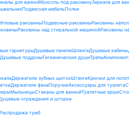
еналы для ванной
Консоль под раковину
Зеркала для ва
мывальник
Подвесная мебель
Полки
Угловые раковины
Подвесные раковины
Раковины напо
аковины
Раковины над стиральной машиной
Раковины на
вые гарнитуры
Душевые панели
Шланги
Душевые кабины
Душевые поддоны
Гигиенические души
Трапы
Компонент
ркала
Держатели зубных щеток
Штанги
Крючки для поло
етки
Держатели фена
Поручни
Аксессуары для туалета
С
неры
Мыльницы
Стаканы для ванной
Туалетные ерши
Сто
Душевые ограждения и шторки
Распродажа тумб