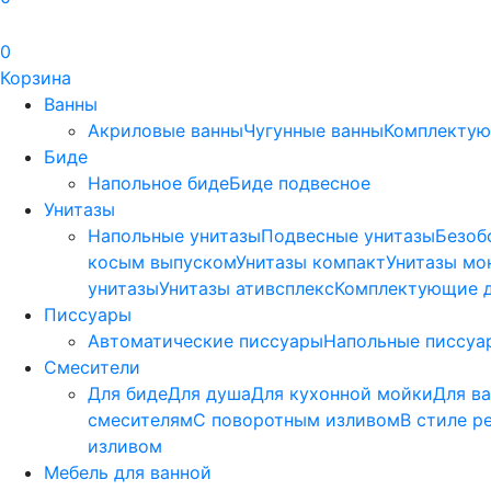
0
Корзина
Ванны
Акриловые ванны
Чугунные ванны
Комплектую
Биде
Напольное биде
Биде пoдвеснoе
Унитазы
Напольные унитазы
Подвесные унитазы
Безоб
косым выпуском
Унитазы компакт
Унитазы мо
унитазы
Унитазы ативсплекс
Комплектующие д
Писсуары
Автоматические писсуары
Напольные писсуа
Смесители
Для биде
Для душа
Для кухонной мойки
Для в
смесителям
С поворотным изливом
В стиле р
изливом
Мебель для ванной