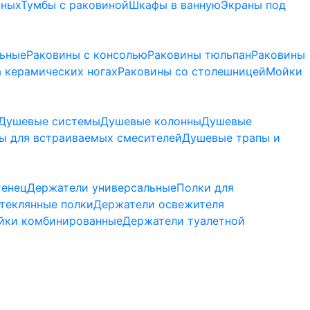
нных
Тумбы с раковиной
Шкафы в ванную
Экраны под
льные
Раковины с консолью
Раковины тюльпан
Раковины
 керамических ногах
Раковины со столешницей
Мойки
Душевые системы
Душевые колонны
Душевые
ы для встраиваемых смесителей
Душевые трапы и
тенец
Держатели универсальные
Полки для
теклянные полки
Держатели освежителя
йки комбинированные
Держатели туалетной