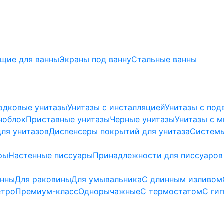
щие для ванны
Экраны под ванну
Стальные ванны
одковые унитазы
Унитазы с инсталляцией
Унитазы с под
ноблок
Приставные унитазы
Черные унитазы
Унитазы с 
ля унитазов
Диспенсеры покрытий для унитаза
Системы
ры
Настенные писсуары
Принадлежности для писсуаров
анны
Для раковины
Для умывальника
С длинным изливом
етро
Премиум-класс
Однорычажные
С термостатом
С ги