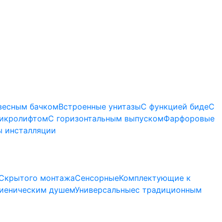
весным бачком
Встроенные унитазы
С функцией биде
С
микролифтом
C горизонтальным выпуском
Фарфоровые
 инсталляции
Скрытого монтажа
Сенсорные
Комплектующие к
гиеническим душем
Универсальные
с традиционным