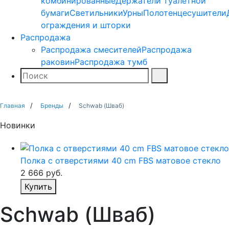
комбинированные
Держатели туалетной
бумаги
Светильники
Урны
Полотенцесушители
ограждения и шторки
Распродажа
Распродажа смесителей
Распродажа
раковин
Распродажа тумб
Поиск
Найти
Главная
Бренды
Schwab (Шваб)
Новинки
Полка с отверстиями 40 cm FBS матовое стекло
2 666
руб.
Купить
Schwab (Шваб)