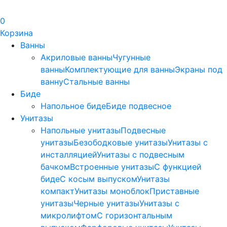
0
Корзина
Ванны
Акриловые ванны
Чугунные
ванны
Комплектующие для ванны
Экраны под
ванну
Стальные ванны
Биде
Напольное биде
Биде пoдвеснoе
Унитазы
Напольные унитазы
Подвесные
унитазы
Безободковые унитазы
Унитазы с
инсталляцией
Унитазы с подвесным
бачком
Встроенные унитазы
С функцией
биде
С косым выпуском
Унитазы
компакт
Унитазы моноблок
Приставные
унитазы
Черные унитазы
Унитазы с
микролифтом
C горизонтальным