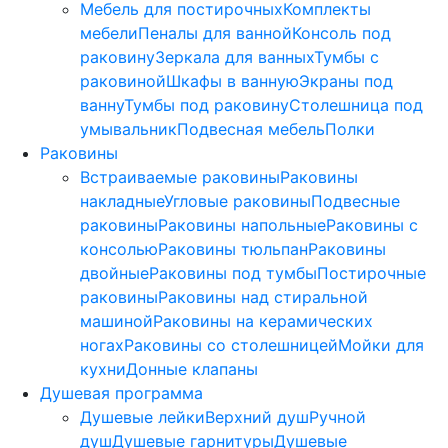
Мебель для постирочных
Комплекты
мебели
Пеналы для ванной
Консоль под
раковину
Зеркала для ванных
Тумбы с
раковиной
Шкафы в ванную
Экраны под
ванну
Тумбы под раковину
Столешница под
умывальник
Подвесная мебель
Полки
Раковины
Встраиваемые раковины
Раковины
накладные
Угловые раковины
Подвесные
раковины
Раковины напольные
Раковины с
консолью
Раковины тюльпан
Раковины
двойные
Раковины под тумбы
Постирочные
раковины
Раковины над стиральной
машиной
Раковины на керамических
ногах
Раковины со столешницей
Мойки для
кухни
Донные клапаны
Душевая программа
Душевые лейки
Верхний душ
Ручной
душ
Душевые гарнитуры
Душевые