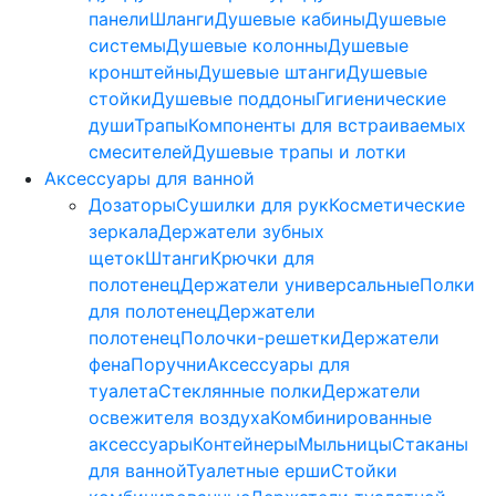
панели
Шланги
Душевые кабины
Душевые
системы
Душевые колонны
Душевые
кронштейны
Душевые штанги
Душевые
стойки
Душевые поддоны
Гигиенические
души
Трапы
Компоненты для встраиваемых
смесителей
Душевые трапы и лотки
Аксессуары для ванной
Дозаторы
Сушилки для рук
Косметические
зеркала
Держатели зубных
щеток
Штанги
Крючки для
полотенец
Держатели универсальные
Полки
для полотенец
Держатели
полотенец
Полочки-решетки
Держатели
фена
Поручни
Аксессуары для
туалета
Стеклянные полки
Держатели
освежителя воздуха
Комбинированные
аксессуары
Контейнеры
Мыльницы
Стаканы
для ванной
Туалетные ерши
Стойки