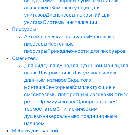
выпуском
Фарфоровые унитазы
Унитазы
ативсплекс
Комплектующие для
унитазов
Диспенсеры покрытий для
унитаза
Системы инсталляции
Писсуары
Автоматические писсуары
Напольные
писсуары
Настенные
писсуары
Принадлежности для писсуаров
Смесители
Для биде
Для душа
Для кухонной мойки
Для
ванны
Для раковины
Для умывальника
С
длинным изливом
Скрытого
монтажа
Сенсорные
Комплектующие к
смесителям
С поворотным изливом
В стиле
ретро
Премиум-класс
Однорычажные
С
термостатом
С гигиеническим
душем
Универсальные
с традиционным
изливом
Мебель для ванной