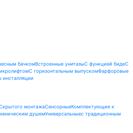
весным бачком
Встроенные унитазы
С функцией биде
С
микролифтом
C горизонтальным выпуском
Фарфоровые
 инсталляции
Скрытого монтажа
Сенсорные
Комплектующие к
гиеническим душем
Универсальные
с традиционным