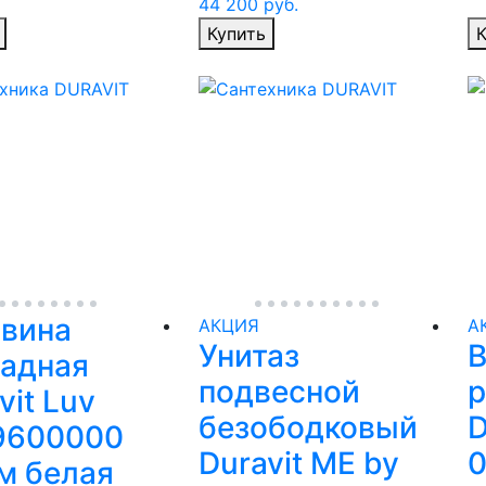
44 200
руб.
Купить
К
овина
АКЦИЯ
А
Унитаз
В
ладная
подвесной
р
vit Luv
безободковый
D
9600000
Duravit ME by
м белая