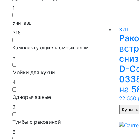
1
Унитазы
ХИТ
316
Рак
вст
Комплектующие к смесителям
сниз
9
D-C
Мойки для кухни
033
4
на 5
Однорычажные
22 550
р
2
Купить
Тумбы с раковиной
8