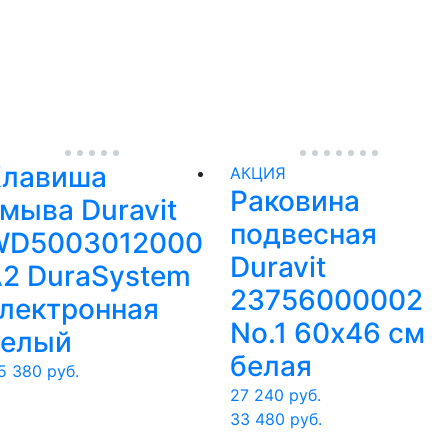
Клавиша
АКЦИЯ
Раковина
мыва Duravit
подвесная
WD5003012000
Duravit
2 DuraSystem
23756000002
лектронная
No.1 60х46 см
белый
белая
5 380
руб.
27 240
руб.
33 480
руб.