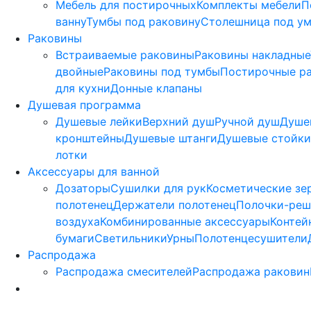
Мебель для постирочных
Комплекты мебели
П
ванну
Тумбы под раковину
Столешница под у
Раковины
Встраиваемые раковины
Раковины накладные
двойные
Раковины под тумбы
Постирочные р
для кухни
Донные клапаны
Душевая программа
Душевые лейки
Верхний душ
Ручной душ
Душе
кронштейны
Душевые штанги
Душевые стойки
лотки
Аксессуары для ванной
Дозаторы
Сушилки для рук
Косметические зе
полотенец
Держатели полотенец
Полочки-реш
воздуха
Комбинированные аксессуары
Контей
бумаги
Светильники
Урны
Полотенцесушители
Распродажа
Распродажа смесителей
Распродажа раковин