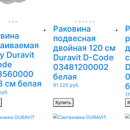
Раковина
Р
овина
подвесная
р
раиваемая
двойная 120 см
д
у Duravit
Duravit D-Code
с
ode
03481200002
8560000
белая
8 см белая
б
91 220
руб.
уб.
17
Купить
К