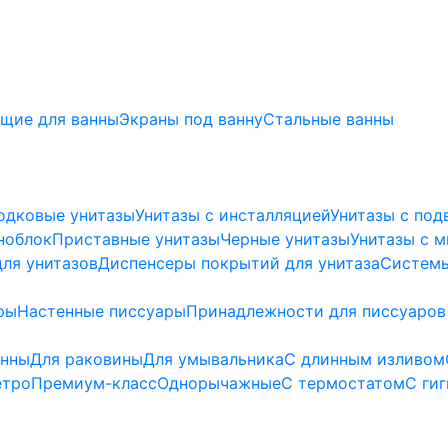
щие для ванны
Экраны под ванну
Стальные ванны
одковые унитазы
Унитазы с инсталляцией
Унитазы с под
ноблок
Приставные унитазы
Черные унитазы
Унитазы с 
ля унитазов
Диспенсеры покрытий для унитаза
Системы
ры
Настенные писсуары
Принадлежности для писсуаров
анны
Для раковины
Для умывальника
С длинным изливом
етро
Премиум-класс
Однорычажные
С термостатом
С ги