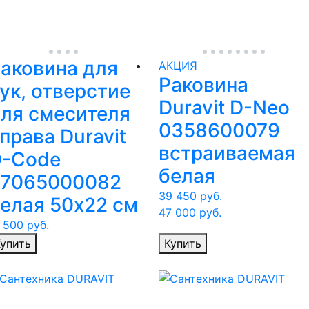
аковина для
АКЦИЯ
Раковина
ук, отверстие
Duravit D-Neo
ля смесителя
0358600079
права Duravit
встраиваемая
D-Code
белая
07065000082
39 450
руб.
елая 50х22 см
47 000
руб.
 500
руб.
упить
Купить