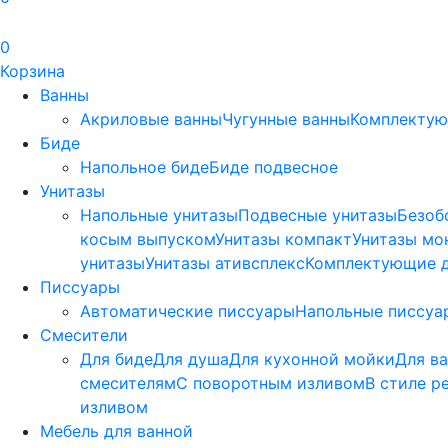
0
Корзина
Ванны
Акриловые ванны
Чугунные ванны
Комплектую
Биде
Напольное биде
Биде пoдвеснoе
Унитазы
Напольные унитазы
Подвесные унитазы
Безоб
косым выпуском
Унитазы компакт
Унитазы мо
унитазы
Унитазы ативсплекс
Комплектующие д
Писсуары
Автоматические писсуары
Напольные писсуа
Смесители
Для биде
Для душа
Для кухонной мойки
Для в
смесителям
С поворотным изливом
В стиле р
изливом
Мебель для ванной