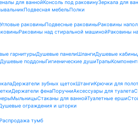
еналы для ванной
Консоль под раковину
Зеркала для ва
мывальник
Подвесная мебель
Полки
Угловые раковины
Подвесные раковины
Раковины напо
аковины
Раковины над стиральной машиной
Раковины на
вые гарнитуры
Душевые панели
Шланги
Душевые кабины
Душевые поддоны
Гигиенические души
Трапы
Компонент
ркала
Держатели зубных щеток
Штанги
Крючки для поло
етки
Держатели фена
Поручни
Аксессуары для туалета
С
неры
Мыльницы
Стаканы для ванной
Туалетные ерши
Сто
Душевые ограждения и шторки
Распродажа тумб