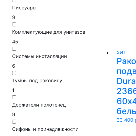
Писсуары
9
Комплектующие для унитазов
45
ХИТ
Системы инсталляции
Рак
6
под
Dura
Тумбы под раковину
236
1
60х4
Держатели полотенец
бел
9
33 400
р
Сифоны и принадлежности