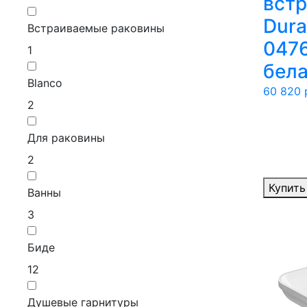
вст
Dura
Встраиваемые раковины
047
1
бел
Blanco
60 820
р
2
Для раковины
2
Купить
Ванны
3
Биде
12
Душевые гарнитуры