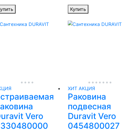
упить
Купить
КЦИЯ
ХИТ
АКЦИЯ
страиваемая
Раковина
аковина
подвесная
uravit Vero
Duravit Vero
0330480000
0454800027