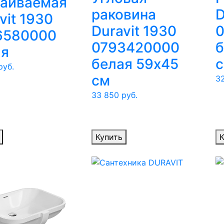
раиваемая
раковина
D
vit 1930
Duravit 1930
6580000
0793420000
б
ая
белая 59х45
уб.
см
3
33 850
руб.
Купить
К