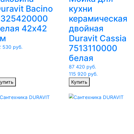
uravit Bacino
кухни
0325420000
керамическая
елая 42х42
двойная
см
Duravit Cassia
7513110000
2 530
руб.
белая
87 420
руб.
115 920
руб.
упить
Купить