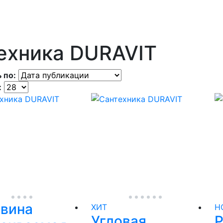
ехника DURAVIT
 по:
:
овина
ХИТ
Н
Угловая
Р