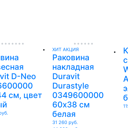
ХИТ
АКЦИЯ
овина
Раковина
с
весная
накладная
vit D-Neo
Duravit
A
6600000
Durastyle
э
4 см, цвет
0349600000
ый
60х38 см
11
белая
уб.
31 260
руб.