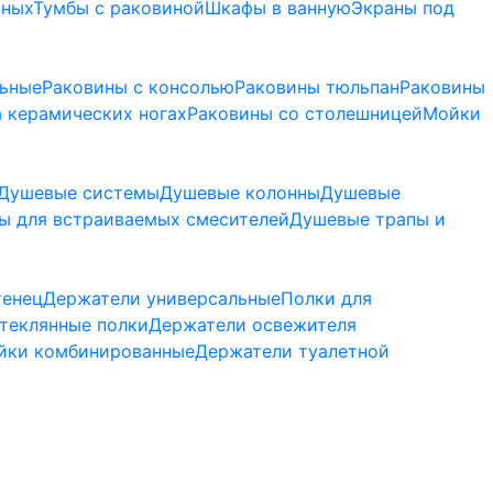
нных
Тумбы с раковиной
Шкафы в ванную
Экраны под
льные
Раковины с консолью
Раковины тюльпан
Раковины
 керамических ногах
Раковины со столешницей
Мойки
Душевые системы
Душевые колонны
Душевые
ы для встраиваемых смесителей
Душевые трапы и
тенец
Держатели универсальные
Полки для
теклянные полки
Держатели освежителя
йки комбинированные
Держатели туалетной