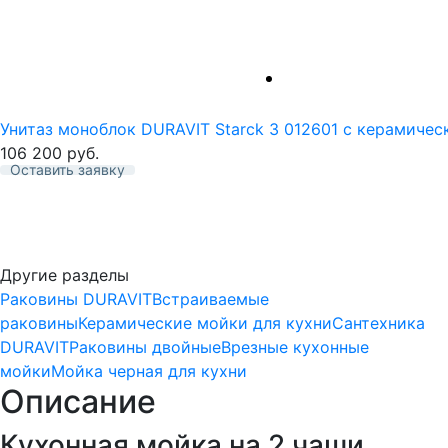
Унитаз моноблок DURAVIT Starck 3 012601 с керамиче
106 200
руб.
Оставить заявку
Избранное
Другие разделы
Раковины DURAVIT
Встраиваемые
раковины
Керамические мойки для кухни
Сантехника
DURAVIT
Раковины двойные
Врезные кухонные
мойки
Мойка черная для кухни
Описание
Кухонная мойка на 2 чаши