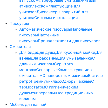
выпуском
Фарфоровые унитазы
Унитазы
ативсплекс
Комплектующие для
унитазов
Диспенсеры покрытий для
унитаза
Системы инсталляции
Писсуары
Автоматические писсуары
Напольные
писсуары
Настенные
писсуары
Принадлежности для писсуаров
Смесители
Для биде
Для душа
Для кухонной мойки
Для
ванны
Для раковины
Для умывальника
С
длинным изливом
Скрытого
монтажа
Сенсорные
Комплектующие к
смесителям
С поворотным изливом
В стиле
ретро
Премиум-класс
Однорычажные
С
термостатом
С гигиеническим
душем
Универсальные
с традиционным
изливом
Мебель для ванной