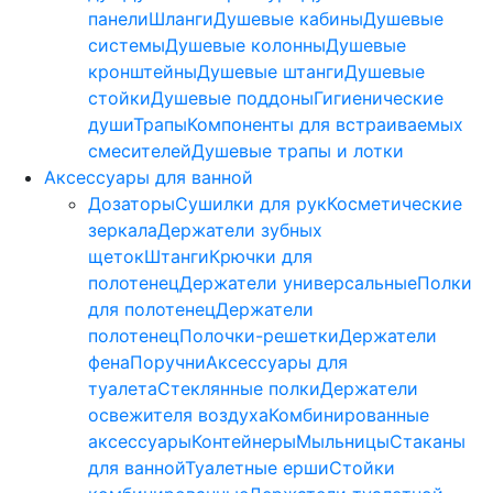
панели
Шланги
Душевые кабины
Душевые
системы
Душевые колонны
Душевые
кронштейны
Душевые штанги
Душевые
стойки
Душевые поддоны
Гигиенические
души
Трапы
Компоненты для встраиваемых
смесителей
Душевые трапы и лотки
Аксессуары для ванной
Дозаторы
Сушилки для рук
Косметические
зеркала
Держатели зубных
щеток
Штанги
Крючки для
полотенец
Держатели универсальные
Полки
для полотенец
Держатели
полотенец
Полочки-решетки
Держатели
фена
Поручни
Аксессуары для
туалета
Стеклянные полки
Держатели
освежителя воздуха
Комбинированные
аксессуары
Контейнеры
Мыльницы
Стаканы
для ванной
Туалетные ерши
Стойки