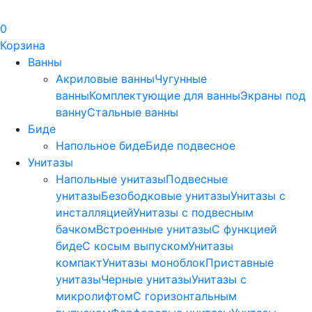
0
Корзина
Ванны
Акриловые ванны
Чугунные
ванны
Комплектующие для ванны
Экраны под
ванну
Стальные ванны
Биде
Напольное биде
Биде пoдвеснoе
Унитазы
Напольные унитазы
Подвесные
унитазы
Безободковые унитазы
Унитазы с
инсталляцией
Унитазы с подвесным
бачком
Встроенные унитазы
С функцией
биде
С косым выпуском
Унитазы
компакт
Унитазы моноблок
Приставные
унитазы
Черные унитазы
Унитазы с
микролифтом
C горизонтальным