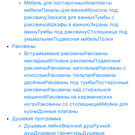
Мебель для постирочных
Комплекты
мебели
Пеналы для ванной
Консоль под
раковину
Зеркала для ванных
Тумбы с
раковиной
Шкафы в ванную
Экраны под
ванну
Тумбы под раковину
Столешница под
умывальник
Подвесная мебель
Полки
Раковины
Встраиваемые раковины
Раковины
накладные
Угловые раковины
Подвесные
раковины
Раковины напольные
Раковины с
консолью
Раковины тюльпан
Раковины
двойные
Раковины под тумбы
Постирочные
раковины
Раковины над стиральной
машиной
Раковины на керамических
ногах
Раковины со столешницей
Мойки для
кухни
Донные клапаны
Душевая программа
Душевые лейки
Верхний душ
Ручной
душ
Душевые гарнитуры
Душевые