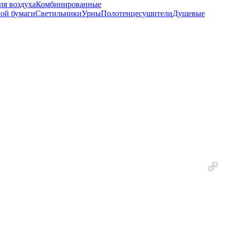
ля воздуха
Комбинированные
ной бумаги
Светильники
Урны
Полотенцесушители
Душевые