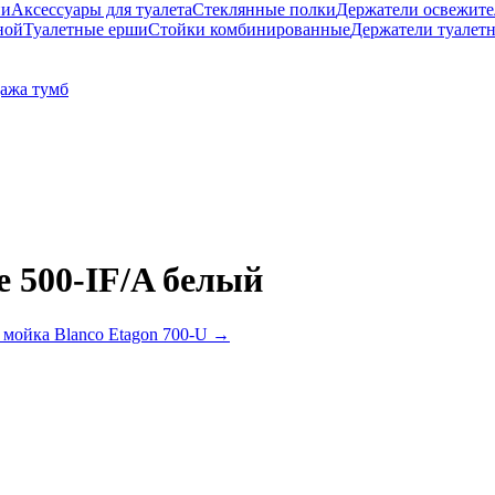
ни
Аксессуары для туалета
Стеклянные полки
Держатели освежите
ной
Туалетные ерши
Стойки комбинированные
Держатели туалет
ажа тумб
e 500-IF/A белый
 мойка Blanco Etagon 700-U
→