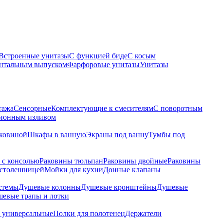
Встроенные унитазы
С функцией биде
С косым
онтальным выпуском
Фарфоровые унитазы
Унитазы
тажа
Сенсорные
Комплектующие к смесителям
С поворотным
ционным изливом
аковиной
Шкафы в ванную
Экраны под ванну
Тумбы под
 с консолью
Раковины тюльпан
Раковины двойные
Раковины
 столешницей
Мойки для кухни
Донные клапаны
стемы
Душевые колонны
Душевые кронштейны
Душевые
евые трапы и лотки
 универсальные
Полки для полотенец
Держатели