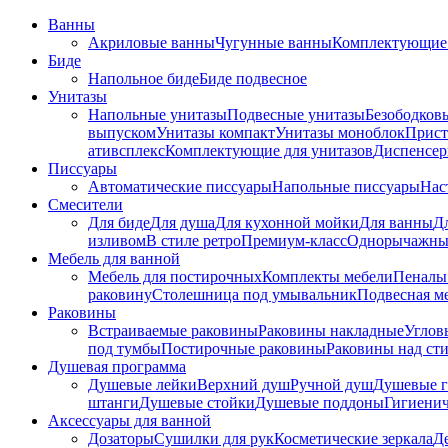
Ванны
Акриловые ванны
Чугунные ванны
Комплектующие 
Биде
Напольное биде
Биде пoдвеснoе
Унитазы
Напольные унитазы
Подвесные унитазы
Безободков
выпуском
Унитазы компакт
Унитазы моноблок
Прист
ативсплекс
Комплектующие для унитазов
Диспенсер
Писсуары
Автоматические писсуары
Напольные писсуары
Нас
Смесители
Для биде
Для душа
Для кухонной мойки
Для ванны
Д
изливом
В стиле ретро
Премиум-класс
Однорычажны
Мебель для ванной
Мебель для постирочных
Комплекты мебели
Пеналы
раковину
Столешница под умывальник
Подвесная м
Раковины
Встраиваемые раковины
Раковины накладные
Углов
под тумбы
Постирочные раковины
Раковины над ст
Душевая программа
Душевые лейки
Верхний душ
Ручной душ
Душевые 
штанги
Душевые стойки
Душевые поддоны
Гигиени
Аксессуары для ванной
Дозаторы
Сушилки для рук
Косметические зеркала
Д