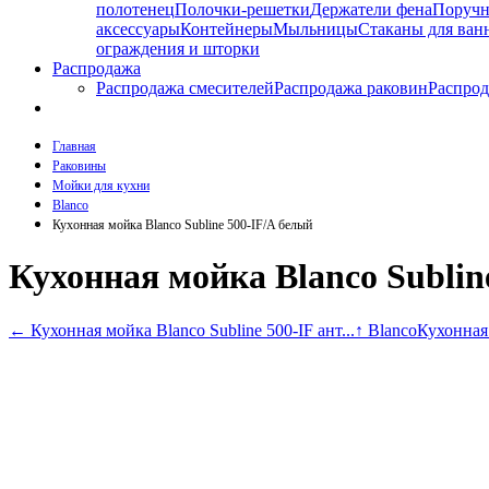
полотенец
Полочки-решетки
Держатели фена
Поруч
аксессуары
Контейнеры
Мыльницы
Стаканы для ван
ограждения и шторки
Распродажа
Распродажа смесителей
Распродажа раковин
Распрод
Главная
Раковины
Мойки для кухни
Blanco
Кухонная мойка Blanco Subline 500-IF/A белый
Кухонная мойка Blanco Sublin
←
Кухонная мойка Blanco Subline 500-IF aнт...
↑ Blanco
Кухонная