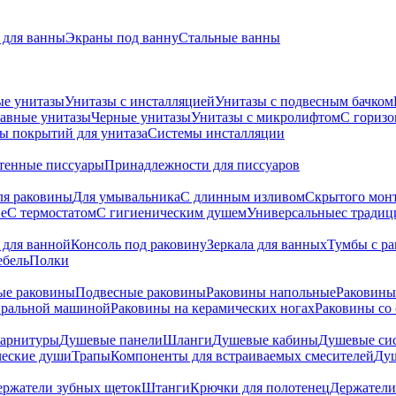
для ванны
Экраны под ванну
Стальные ванны
ые унитазы
Унитазы с инсталляцией
Унитазы с подвесным бачком
авные унитазы
Черные унитазы
Унитазы с микролифтом
C гориз
ы покрытий для унитаза
Системы инсталляции
тенные писсуары
Принадлежности для писсуаров
ля раковины
Для умывальника
С длинным изливом
Скрытого мон
е
С термостатом
С гигиеническим душем
Универсальные
с тради
 для ванной
Консоль под раковину
Зеркала для ванных
Тумбы с р
ебель
Полки
ые раковины
Подвесные раковины
Раковины напольные
Раковины
иральной машиной
Раковины на керамических ногах
Раковины со
гарнитуры
Душевые панели
Шланги
Душевые кабины
Душевые си
ческие души
Трапы
Компоненты для встраиваемых смесителей
Душ
ержатели зубных щеток
Штанги
Крючки для полотенец
Держатели