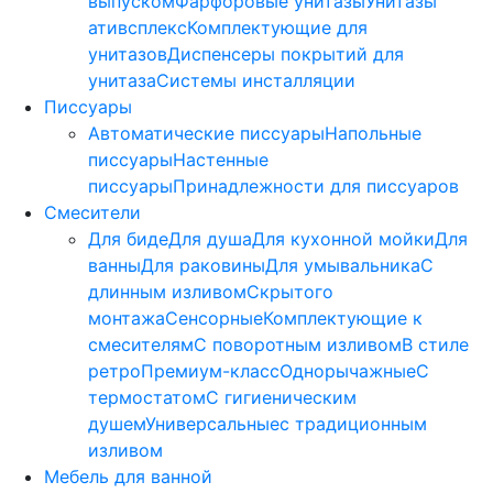
выпуском
Фарфоровые унитазы
Унитазы
ативсплекс
Комплектующие для
унитазов
Диспенсеры покрытий для
унитаза
Системы инсталляции
Писсуары
Автоматические писсуары
Напольные
писсуары
Настенные
писсуары
Принадлежности для писсуаров
Смесители
Для биде
Для душа
Для кухонной мойки
Для
ванны
Для раковины
Для умывальника
С
длинным изливом
Скрытого
монтажа
Сенсорные
Комплектующие к
смесителям
С поворотным изливом
В стиле
ретро
Премиум-класс
Однорычажные
С
термостатом
С гигиеническим
душем
Универсальные
с традиционным
изливом
Мебель для ванной