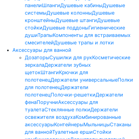
панели
Шланги
Душевые кабины
Душевые
системы
Душевые колонны
Душевые
кронштейны
Душевые штанги
Душевые
стойки
Душевые поддоны
Гигиенические
души
Трапы
Компоненты для встраиваемых
смесителей
Душевые трапы и лотки
Аксессуары для ванной
Дозаторы
Сушилки для рук
Косметические
зеркала
Держатели зубных
щеток
Штанги
Крючки для
полотенец
Держатели универсальные
Полки
для полотенец
Держатели
полотенец
Полочки-решетки
Держатели
фена
Поручни
Аксессуары для
туалета
Стеклянные полки
Держатели
освежителя воздуха
Комбинированные
аксессуары
Контейнеры
Мыльницы
Стаканы
для ванной
Туалетные ерши
Стойки