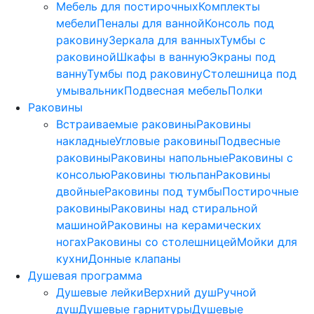
Мебель для постирочных
Комплекты
мебели
Пеналы для ванной
Консоль под
раковину
Зеркала для ванных
Тумбы с
раковиной
Шкафы в ванную
Экраны под
ванну
Тумбы под раковину
Столешница под
умывальник
Подвесная мебель
Полки
Раковины
Встраиваемые раковины
Раковины
накладные
Угловые раковины
Подвесные
раковины
Раковины напольные
Раковины с
консолью
Раковины тюльпан
Раковины
двойные
Раковины под тумбы
Постирочные
раковины
Раковины над стиральной
машиной
Раковины на керамических
ногах
Раковины со столешницей
Мойки для
кухни
Донные клапаны
Душевая программа
Душевые лейки
Верхний душ
Ручной
душ
Душевые гарнитуры
Душевые