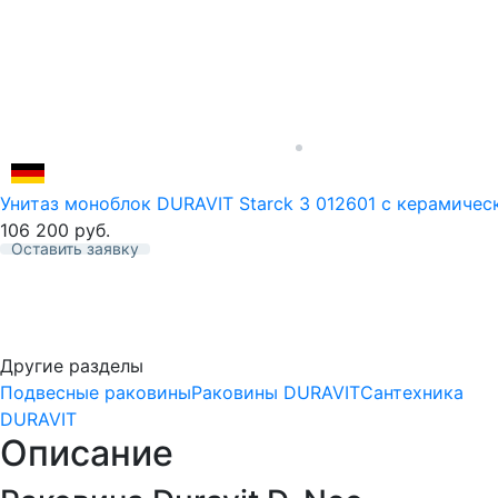
Унитаз моноблок DURAVIT Starck 3 012601 с керамиче
106 200
руб.
Оставить заявку
Избранное
Другие разделы
Подвесные раковины
Раковины DURAVIT
Сантехника
DURAVIT
Описание