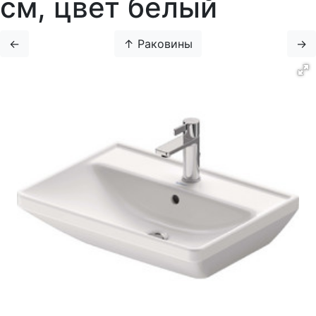
см, цвет белый
←
↑ Раковины
→