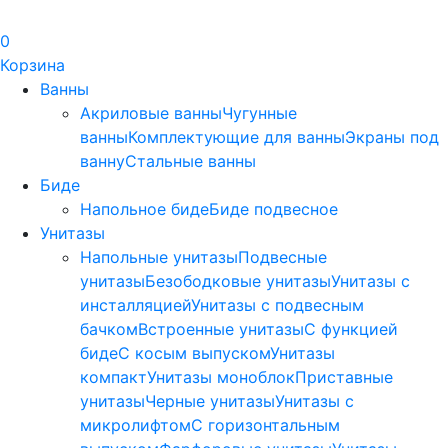
0
Корзина
Ванны
Акриловые ванны
Чугунные
ванны
Комплектующие для ванны
Экраны под
ванну
Стальные ванны
Биде
Напольное биде
Биде пoдвеснoе
Унитазы
Напольные унитазы
Подвесные
унитазы
Безободковые унитазы
Унитазы с
инсталляцией
Унитазы с подвесным
бачком
Встроенные унитазы
С функцией
биде
С косым выпуском
Унитазы
компакт
Унитазы моноблок
Приставные
унитазы
Черные унитазы
Унитазы с
микролифтом
C горизонтальным