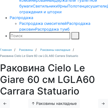
комбинированные
Держатели туалетной
бумаги
Светильники
Урны
Полотенцесушители
ограждения и шторки
Распродажа
Распродажа смесителей
Распродажа
раковин
Распродажа тумб
Поиск
Найти
Главная
Раковины
Раковины накладные
Раковина Cielo Le Giare 60 см LGLA60 Carrara Statuario
Раковина Cielo Le
Giare 60 см LGLA60
Carrara Statuario
←
↑ Раковины накладные
→