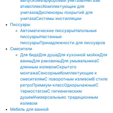
выпуском
Фарфоровые унитазы
Унитазы
ативсплекс
Комплектующие для
унитазов
Диспенсеры покрытий для
унитаза
Системы инсталляции
Писсуары
Автоматические писсуары
Напольные
писсуары
Настенные
писсуары
Принадлежности для писсуаров
Смесители
Для биде
Для душа
Для кухонной мойки
Для
ванны
Для раковины
Для умывальника
С
длинным изливом
Скрытого
монтажа
Сенсорные
Комплектующие к
смесителям
С поворотным изливом
В стиле
ретро
Премиум-класс
Однорычажные
С
термостатом
С гигиеническим
душем
Универсальные
с традиционным
изливом
Мебель для ванной