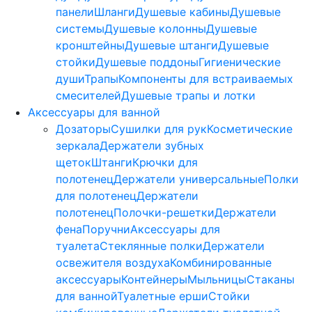
панели
Шланги
Душевые кабины
Душевые
системы
Душевые колонны
Душевые
кронштейны
Душевые штанги
Душевые
стойки
Душевые поддоны
Гигиенические
души
Трапы
Компоненты для встраиваемых
смесителей
Душевые трапы и лотки
Аксессуары для ванной
Дозаторы
Сушилки для рук
Косметические
зеркала
Держатели зубных
щеток
Штанги
Крючки для
полотенец
Держатели универсальные
Полки
для полотенец
Держатели
полотенец
Полочки-решетки
Держатели
фена
Поручни
Аксессуары для
туалета
Стеклянные полки
Держатели
освежителя воздуха
Комбинированные
аксессуары
Контейнеры
Мыльницы
Стаканы
для ванной
Туалетные ерши
Стойки