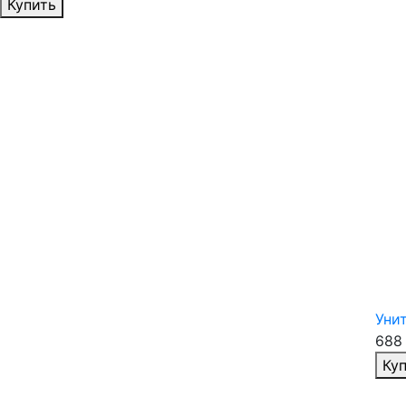
Избранное
Купить
Уни
688
Ку