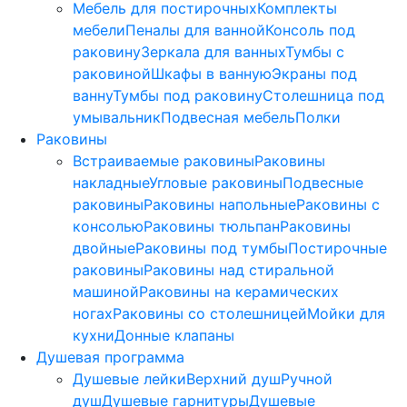
Мебель для постирочных
Комплекты
мебели
Пеналы для ванной
Консоль под
раковину
Зеркала для ванных
Тумбы с
раковиной
Шкафы в ванную
Экраны под
ванну
Тумбы под раковину
Столешница под
умывальник
Подвесная мебель
Полки
Раковины
Встраиваемые раковины
Раковины
накладные
Угловые раковины
Подвесные
раковины
Раковины напольные
Раковины с
консолью
Раковины тюльпан
Раковины
двойные
Раковины под тумбы
Постирочные
раковины
Раковины над стиральной
машиной
Раковины на керамических
ногах
Раковины со столешницей
Мойки для
кухни
Донные клапаны
Душевая программа
Душевые лейки
Верхний душ
Ручной
душ
Душевые гарнитуры
Душевые