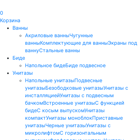
0
Корзина
Ванны
Акриловые ванны
Чугунные
ванны
Комплектующие для ванны
Экраны под
ванну
Стальные ванны
Биде
Напольное биде
Биде пoдвеснoе
Унитазы
Напольные унитазы
Подвесные
унитазы
Безободковые унитазы
Унитазы с
инсталляцией
Унитазы с подвесным
бачком
Встроенные унитазы
С функцией
биде
С косым выпуском
Унитазы
компакт
Унитазы моноблок
Приставные
унитазы
Черные унитазы
Унитазы с
микролифтом
C горизонтальным