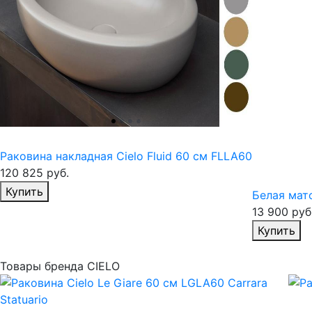
Раковина накладная Cielo Fluid 60 см FLLA60
120 825
руб.
Избранное
Купить
Белая мат
13 900
руб
И
Купить
Товары бренда CIELO