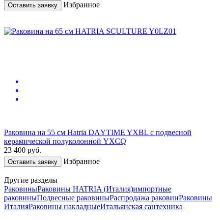
Избранное
Оставить заявку
Раковина на 55 см Hatria DАYTIME YXBL с подвесной
керамической полуколонной YXCQ
23 400
руб.
Избранное
Оставить заявку
Другие разделы
Раковины
Раковины HATRIA (Италия)
импортные
раковины
Подвесные раковины
Распродажа раковин
Раковины
Италия
Раковины накладные
Итальянская сантехника