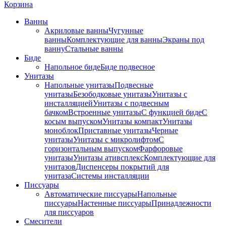
Корзина
Ванны
Акриловые ванны
Чугунные
ванны
Комплектующие для ванны
Экраны под
ванну
Стальные ванны
Биде
Напольное биде
Биде пoдвеснoе
Унитазы
Напольные унитазы
Подвесные
унитазы
Безободковые унитазы
Унитазы с
инсталляцией
Унитазы с подвесным
бачком
Встроенные унитазы
С функцией биде
С
косым выпуском
Унитазы компакт
Унитазы
моноблок
Приставные унитазы
Черные
унитазы
Унитазы с микролифтом
C
горизонтальным выпуском
Фарфоровые
унитазы
Унитазы ативсплекс
Комплектующие для
унитазов
Диспенсеры покрытий для
унитаза
Системы инсталляции
Писсуары
Автоматические писсуары
Напольные
писсуары
Настенные писсуары
Принадлежности
для писсуаров
Смесители