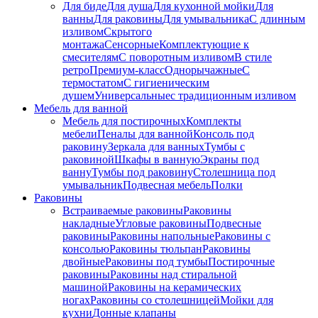
Для биде
Для душа
Для кухонной мойки
Для
ванны
Для раковины
Для умывальника
С длинным
изливом
Скрытого
монтажа
Сенсорные
Комплектующие к
смесителям
С поворотным изливом
В стиле
ретро
Премиум-класс
Однорычажные
С
термостатом
С гигиеническим
душем
Универсальные
с традиционным изливом
Мебель для ванной
Мебель для постирочных
Комплекты
мебели
Пеналы для ванной
Консоль под
раковину
Зеркала для ванных
Тумбы с
раковиной
Шкафы в ванную
Экраны под
ванну
Тумбы под раковину
Столешница под
умывальник
Подвесная мебель
Полки
Раковины
Встраиваемые раковины
Раковины
накладные
Угловые раковины
Подвесные
раковины
Раковины напольные
Раковины с
консолью
Раковины тюльпан
Раковины
двойные
Раковины под тумбы
Постирочные
раковины
Раковины над стиральной
машиной
Раковины на керамических
ногах
Раковины со столешницей
Мойки для
кухни
Донные клапаны