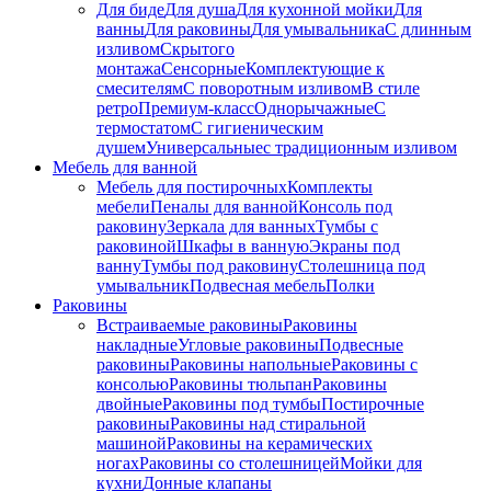
Для биде
Для душа
Для кухонной мойки
Для
ванны
Для раковины
Для умывальника
С длинным
изливом
Скрытого
монтажа
Сенсорные
Комплектующие к
смесителям
С поворотным изливом
В стиле
ретро
Премиум-класс
Однорычажные
С
термостатом
С гигиеническим
душем
Универсальные
с традиционным изливом
Мебель для ванной
Мебель для постирочных
Комплекты
мебели
Пеналы для ванной
Консоль под
раковину
Зеркала для ванных
Тумбы с
раковиной
Шкафы в ванную
Экраны под
ванну
Тумбы под раковину
Столешница под
умывальник
Подвесная мебель
Полки
Раковины
Встраиваемые раковины
Раковины
накладные
Угловые раковины
Подвесные
раковины
Раковины напольные
Раковины с
консолью
Раковины тюльпан
Раковины
двойные
Раковины под тумбы
Постирочные
раковины
Раковины над стиральной
машиной
Раковины на керамических
ногах
Раковины со столешницей
Мойки для
кухни
Донные клапаны