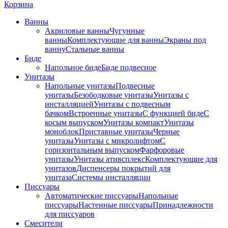
Корзина
Ванны
Акриловые ванны
Чугунные
ванны
Комплектующие для ванны
Экраны под
ванну
Стальные ванны
Биде
Напольное биде
Биде пoдвеснoе
Унитазы
Напольные унитазы
Подвесные
унитазы
Безободковые унитазы
Унитазы с
инсталляцией
Унитазы с подвесным
бачком
Встроенные унитазы
С функцией биде
С
косым выпуском
Унитазы компакт
Унитазы
моноблок
Приставные унитазы
Черные
унитазы
Унитазы с микролифтом
C
горизонтальным выпуском
Фарфоровые
унитазы
Унитазы ативсплекс
Комплектующие для
унитазов
Диспенсеры покрытий для
унитаза
Системы инсталляции
Писсуары
Автоматические писсуары
Напольные
писсуары
Настенные писсуары
Принадлежности
для писсуаров
Смесители