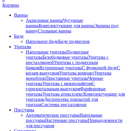
Корзина
Ванны
Акриловые ванны
Чугунные
ванны
Комплектующие для ванны
Экраны под
ванну
Стальные ванны
Биде
Напольное биде
Биде пoдвеснoе
Унитазы
Напольные унитазы
Подвесные
унитазы
Безободковые унитазы
Унитазы с
инсталляцией
Унитазы с подвесным
бачком
Встроенные унитазы
С функцией биде
С
косым выпуском
Унитазы компакт
Унитазы
моноблок
Приставные унитазы
Черные
унитазы
Унитазы с микролифтом
C
горизонтальным выпуском
Фарфоровые
унитазы
Унитазы ативсплекс
Комплектующие для
унитазов
Диспенсеры покрытий для
унитаза
Системы инсталляции
Писсуары
Автоматические писсуары
Напольные
писсуары
Настенные писсуары
Принадлежности
для писсуаров
Смесители