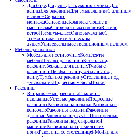
Для биде
Для душа
Для кухонной мойки
Для
ванны
Для раковины
Для умывальника
С длинным
изливом
Скрытого
монтажа
Сенсорные
Комплектующие к
смесителям
С поворотным изливом
В стиле
ретро
Премиум-класс
Однорычажные
С
термостатом
С гигиеническим
душем
Универсальные
с традиционным изливом
Мебель для ванной
Мебель для постирочных
Комплекты
мебели
Пеналы для ванной
Консоль под
раковину
Зеркала для ванных
Тумбы с
раковиной
Шкафы в ванную
Экраны под
ванну
Тумбы под раковину
Столешница под
умывальник
Подвесная мебель
Полки
Раковины
Встраиваемые раковины
Раковины
накладные
Угловые раковины
Подвесные
раковины
Раковины напольные
Раковины с
консолью
Раковины тюльпан
Раковины
двойные
Раковины под тумбы
Постирочные
раковины
Раковины над стиральной
машиной
Раковины на керамических
ногах
Раковины со столешницей
Мойки для