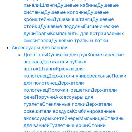
панели
Шланги
Душевые кабины
Душевые
системы
Душевые колонны
Душевые
кронштейны
Душевые штанги
Душевые
стойки
Душевые поддоны
Гигиенические
души
Трапы
Компоненты для встраиваемых
смесителей
Душевые трапы и лотки
Аксессуары для ванной
Дозаторы
Сушилки для рук
Косметические
зеркала
Держатели зубных
щеток
Штанги
Крючки для
полотенец
Держатели универсальные
Полки
для полотенец
Держатели
полотенец
Полочки-решетки
Держатели
фена
Поручни
Аксессуары для
туалета
Стеклянные полки
Держатели
освежителя воздуха
Комбинированные
аксессуары
Контейнеры
Мыльницы
Стаканы
для ванной
Туалетные ерши
Стойки