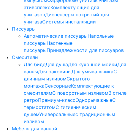
выпуском
Фарфоровые унитазы
Унитазы
ативсплекс
Комплектующие для
унитазов
Диспенсеры покрытий для
унитаза
Системы инсталляции
Писсуары
Автоматические писсуары
Напольные
писсуары
Настенные
писсуары
Принадлежности для писсуаров
Смесители
Для биде
Для душа
Для кухонной мойки
Для
ванны
Для раковины
Для умывальника
С
длинным изливом
Скрытого
монтажа
Сенсорные
Комплектующие к
смесителям
С поворотным изливом
В стиле
ретро
Премиум-класс
Однорычажные
С
термостатом
С гигиеническим
душем
Универсальные
с традиционным
изливом
Мебель для ванной