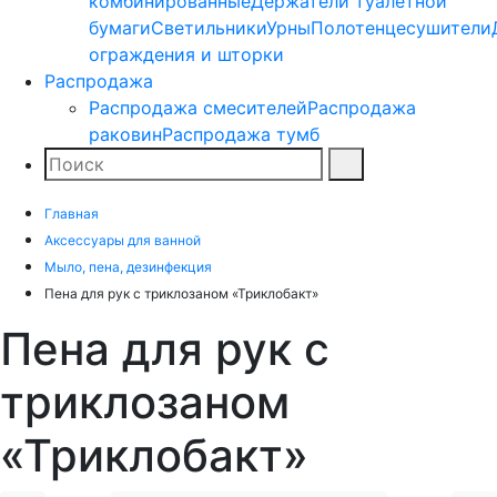
комбинированные
Держатели туалетной
бумаги
Светильники
Урны
Полотенцесушители
ограждения и шторки
Распродажа
Распродажа смесителей
Распродажа
раковин
Распродажа тумб
Поиск
Найти
Главная
Аксессуары для ванной
Мыло, пена, дезинфекция
Пена для рук с триклозаном «Триклобакт»
Пена для рук с
триклозаном
«Триклобакт»