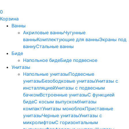
0
Корзина
Ванны
Акриловые ванны
Чугунные
ванны
Комплектующие для ванны
Экраны под
ванну
Стальные ванны
Биде
Напольное биде
Биде пoдвеснoе
Унитазы
Напольные унитазы
Подвесные
унитазы
Безободковые унитазы
Унитазы с
инсталляцией
Унитазы с подвесным
бачком
Встроенные унитазы
С функцией
биде
С косым выпуском
Унитазы
компакт
Унитазы моноблок
Приставные
унитазы
Черные унитазы
Унитазы с
микролифтом
C горизонтальным