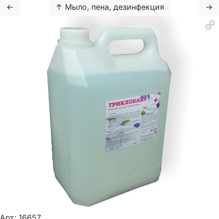
←
↑ Мыло, пена, дезинфекция
→
Арт:
16657