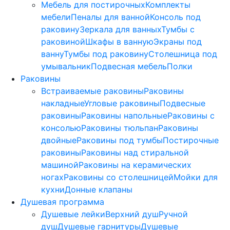
Мебель для постирочных
Комплекты
мебели
Пеналы для ванной
Консоль под
раковину
Зеркала для ванных
Тумбы с
раковиной
Шкафы в ванную
Экраны под
ванну
Тумбы под раковину
Столешница под
умывальник
Подвесная мебель
Полки
Раковины
Встраиваемые раковины
Раковины
накладные
Угловые раковины
Подвесные
раковины
Раковины напольные
Раковины с
консолью
Раковины тюльпан
Раковины
двойные
Раковины под тумбы
Постирочные
раковины
Раковины над стиральной
машиной
Раковины на керамических
ногах
Раковины со столешницей
Мойки для
кухни
Донные клапаны
Душевая программа
Душевые лейки
Верхний душ
Ручной
душ
Душевые гарнитуры
Душевые