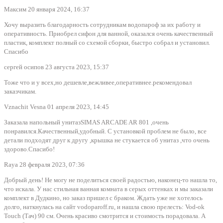
Максим
20 января 2024, 16:37
Хочу выразить благодарность сотрудникам водопароф за их работу и
оперативность. Приобрел сифон для ванной, оказался очень качественный
пластик, комплект полный со схемой сборки, быстро собрал и установил.
Спасибо
сергей осипов
23 августа 2023, 15:37
Тоже что и у всех,но дешевле,вежливее,оперативнее.рекомендовал
заказчикам.
Vznachit Vesna
01 апреля 2023, 14:45
Заказала напольный унитазSIMAS ARCADE AR 801 ,очень
понравился.Качественный,удобный. С установкой проблем не было, все
детали подходят друг к другу ,крышка не стукается об унитаз ,что очень
здорово.Спасибо!
Raya
28 февраля 2023, 07:36
Добрый день! Не могу не поделиться своей радостью, наконец-то нашла то,
что искала. У нас стильная ванная комната в серых оттенках и мы заказали
комплект в Дудкино, но заказ пришел с браком. Ждать уже не хотелось
долго, наткнулась на сайт vodoparoff.ru, и нашла свою прелесть: Vod-ok
Touch (Тач) 90 см. Очень красиво смотрится и стоимость порадовала. А