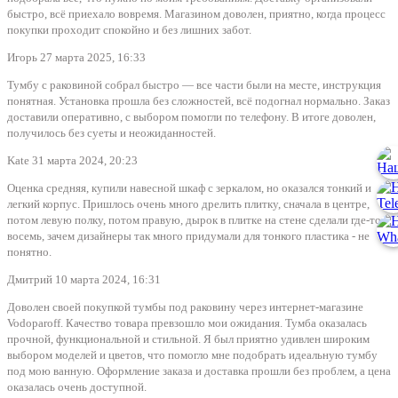
быстро, всё приехало вовремя. Магазином доволен, приятно, когда процесс
покупки проходит спокойно и без лишних забот.
Игорь
27 марта 2025, 16:33
Тумбу с раковиной собрал быстро — все части были на месте, инструкция
понятная. Установка прошла без сложностей, всё подогнал нормально. Заказ
доставили оперативно, с выбором помогли по телефону. В итоге доволен,
получилось без суеты и неожиданностей.
Kate
31 марта 2024, 20:23
Оценка средняя, купили навесной шкаф с зеркалом, но оказался тонкий и
легкий корпус. Пришлось очень много дрелить плитку, сначала в центре,
потом левую полку, потом правую, дырок в плитке на стене сделали где-то
восемь, зачем дизайнеры так много придумали для тонкого пластика - не
понятно.
Дмитрий
10 марта 2024, 16:31
Доволен своей покупкой тумбы под раковину через интернет-магазине
Vodoparoff. Качество товара превзошло мои ожидания. Тумба оказалась
прочной, функциональной и стильной. Я был приятно удивлен широким
выбором моделей и цветов, что помогло мне подобрать идеальную тумбу
под мою ванную. Оформление заказа и доставка прошли без проблем, а цена
оказалась очень доступной.