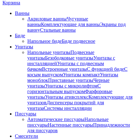
Корзина
Ванны
Акриловые ванны
Чугунные
ванны
Комплектующие для ванны
Экраны под
ванну
Стальные ванны
Биде
Напольное биде
Биде пoдвеснoе
Унитазы
Напольные унитазы
Подвесные
унитазы
Безободковые унитазы
Унитазы с
инсталляцией
Унитазы с подвесным
бачком
Встроенные унитазы
С функцией биде
С
косым выпуском
Унитазы компакт
Унитазы
моноблок
Приставные унитазы
Черные
унитазы
Унитазы с микролифтом
C
горизонтальным выпуском
Фарфоровые
унитазы
Унитазы ативсплекс
Комплектующие для
унитазов
Диспенсеры покрытий для
унитаза
Системы инсталляции
Писсуары
Автоматические писсуары
Напольные
писсуары
Настенные писсуары
Принадлежности
для писсуаров
Смесители