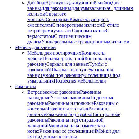
Для биде
Для душа
Для кухонной мойки
Для
ванны
Для раковины
Для умывальника
С длинным
изливом
Скрытого
монтажа
Сенсорные
Комплектующие к
смесителям
С поворотным изливом
В стиле
ретро
Премиум-класс
Однорычажные
С
термостатом
С гигиеническим
душем
Универсальные
с традиционным изливом
Мебель для ванной
Мебель для постирочных
Комплекты
мебели
Пеналы для ванной
Консоль под
раковину
Зеркала для ванных
Тумбы с
раковиной
Шкафы в ванную
Экраны под
ванну
Тумбы под раковину
Столешница под
умывальник
Подвесная мебель
Полки
Раковины
Встраиваемые раковины
Раковины
накладные
Угловые раковины
Подвесные
раковины
Раковины напольные
Раковины с
консолью
Раковины тюльпан
Раковины
двойные
Раковины под тумбы
Постирочные
раковины
Раковины над стиральной
машиной
Раковины на керамических
ногах
Раковины со столешницей
Мойки для
кухни
Донные клапаны