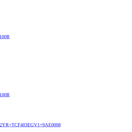
CW512YR+TCF403EGV1+9AE0008