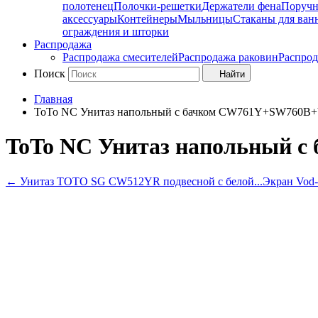
полотенец
Полочки-решетки
Держатели фена
Поруч
аксессуары
Контейнеры
Мыльницы
Стаканы для ван
ограждения и шторки
Распродажа
Распродажа смесителей
Распродажа раковин
Распрод
Поиск
Найти
Главная
ToTo NC Унитаз напольный с бачком CW761Y+SW760B
ToTo NC Унитаз напольный 
←
Унитаз TOTO SG CW512YR подвесной с белой...
Экран Vod-