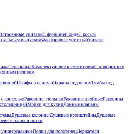
Встроенные унитазы
С функцией биде
С косым
онтальным выпуском
Фарфоровые унитазы
Унитазы
тажа
Сенсорные
Комплектующие к смесителям
С поворотным
ционным изливом
аковиной
Шкафы в ванную
Экраны под ванну
Тумбы под
 с консолью
Раковины тюльпан
Раковины двойные
Раковины
 столешницей
Мойки для кухни
Донные клапаны
стемы
Душевые колонны
Душевые кронштейны
Душевые
евые трапы и лотки
 универсальные
Полки для полотенец
Держатели