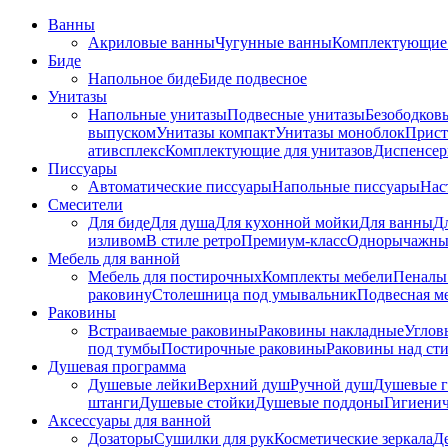
Ванны
Акриловые ванны
Чугунные ванны
Комплектующие 
Биде
Напольное биде
Биде пoдвеснoе
Унитазы
Напольные унитазы
Подвесные унитазы
Безободков
выпуском
Унитазы компакт
Унитазы моноблок
Прист
ативсплекс
Комплектующие для унитазов
Диспенсер
Писсуары
Автоматические писсуары
Напольные писсуары
Нас
Смесители
Для биде
Для душа
Для кухонной мойки
Для ванны
Д
изливом
В стиле ретро
Премиум-класс
Однорычажны
Мебель для ванной
Мебель для постирочных
Комплекты мебели
Пеналы
раковину
Столешница под умывальник
Подвесная м
Раковины
Встраиваемые раковины
Раковины накладные
Углов
под тумбы
Постирочные раковины
Раковины над ст
Душевая программа
Душевые лейки
Верхний душ
Ручной душ
Душевые 
штанги
Душевые стойки
Душевые поддоны
Гигиени
Аксессуары для ванной
Дозаторы
Сушилки для рук
Косметические зеркала
Д