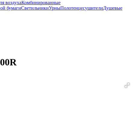
ля воздуха
Комбинированные
ной бумаги
Светильники
Урны
Полотенцесушители
Душевые
100R