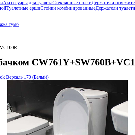
ни
Аксессуары для туалета
Стеклянные полки
Держатели освежите
ной
Туалетные ерши
Стойки комбинированные
Держатели туалет
ажа тумб
+VC100R
с бачком CW761Y+SW760B+VC
ok Версаль 170 (Белый)
→