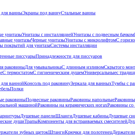
для ванны
Экраны под ванну
Стальные ванны
ые унитазы
Унитазы с инсталляцией
Унитазы с подвесным бачком
авные унитазы
Черные унитазы
Унитазы с микролифтом
C гориз
ы покрытий для унитаза
Системы инсталляции
тенные писсуары
Принадлежности для писсуаров
ля раковины
Для умывальника
С длинным изливом
Скрытого мон
е
С термостатом
С гигиеническим душем
Универсальные
с тради
 для ванной
Консоль под раковину
Зеркала для ванных
Тумбы с р
ебель
Полки
ые раковины
Подвесные раковины
Раковины напольные
Раковины
иральной машиной
Раковины на керамических ногах
Раковины со
гарнитуры
Душевые панели
Шланги
Душевые кабины
Душевые си
ческие души
Трапы
Компоненты для встраиваемых смесителей
Душ
ержатели зубных щеток
Штанги
Крючки для полотенец
Держатели