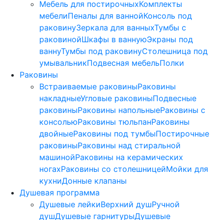
Мебель для постирочных
Комплекты
мебели
Пеналы для ванной
Консоль под
раковину
Зеркала для ванных
Тумбы с
раковиной
Шкафы в ванную
Экраны под
ванну
Тумбы под раковину
Столешница под
умывальник
Подвесная мебель
Полки
Раковины
Встраиваемые раковины
Раковины
накладные
Угловые раковины
Подвесные
раковины
Раковины напольные
Раковины с
консолью
Раковины тюльпан
Раковины
двойные
Раковины под тумбы
Постирочные
раковины
Раковины над стиральной
машиной
Раковины на керамических
ногах
Раковины со столешницей
Мойки для
кухни
Донные клапаны
Душевая программа
Душевые лейки
Верхний душ
Ручной
душ
Душевые гарнитуры
Душевые