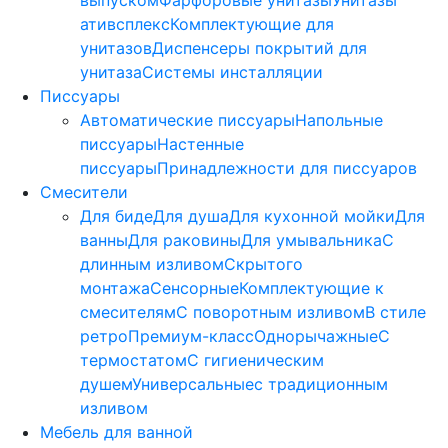
выпуском
Фарфоровые унитазы
Унитазы
ативсплекс
Комплектующие для
унитазов
Диспенсеры покрытий для
унитаза
Системы инсталляции
Писсуары
Автоматические писсуары
Напольные
писсуары
Настенные
писсуары
Принадлежности для писсуаров
Смесители
Для биде
Для душа
Для кухонной мойки
Для
ванны
Для раковины
Для умывальника
С
длинным изливом
Скрытого
монтажа
Сенсорные
Комплектующие к
смесителям
С поворотным изливом
В стиле
ретро
Премиум-класс
Однорычажные
С
термостатом
С гигиеническим
душем
Универсальные
с традиционным
изливом
Мебель для ванной