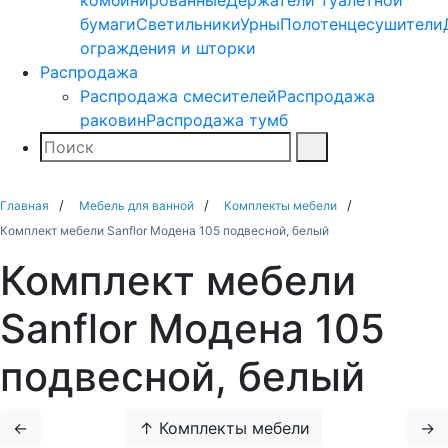
комбинированные
Держатели туалетной
бумаги
Светильники
Урны
Полотенцесушители
ограждения и шторки
Распродажа
Распродажа смесителей
Распродажа
раковин
Распродажа тумб
Поиск
Найти
Главная
Мебель для ванной
Комплекты мебели
Комплект мебели Sanflor Модена 105 подвесной, белый
Комплект мебели
Sanflor Модена 105
подвесной, белый
←
↑ Комплекты мебели
→