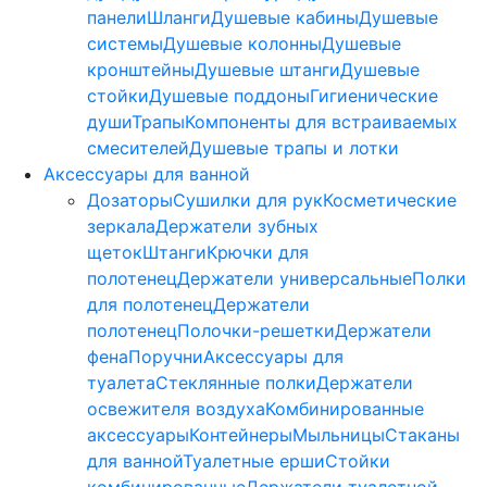
панели
Шланги
Душевые кабины
Душевые
системы
Душевые колонны
Душевые
кронштейны
Душевые штанги
Душевые
стойки
Душевые поддоны
Гигиенические
души
Трапы
Компоненты для встраиваемых
смесителей
Душевые трапы и лотки
Аксессуары для ванной
Дозаторы
Сушилки для рук
Косметические
зеркала
Держатели зубных
щеток
Штанги
Крючки для
полотенец
Держатели универсальные
Полки
для полотенец
Держатели
полотенец
Полочки-решетки
Держатели
фена
Поручни
Аксессуары для
туалета
Стеклянные полки
Держатели
освежителя воздуха
Комбинированные
аксессуары
Контейнеры
Мыльницы
Стаканы
для ванной
Туалетные ерши
Стойки