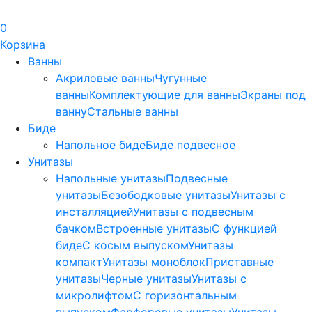
0
Корзина
Ванны
Акриловые ванны
Чугунные
ванны
Комплектующие для ванны
Экраны под
ванну
Стальные ванны
Биде
Напольное биде
Биде пoдвеснoе
Унитазы
Напольные унитазы
Подвесные
унитазы
Безободковые унитазы
Унитазы с
инсталляцией
Унитазы с подвесным
бачком
Встроенные унитазы
С функцией
биде
С косым выпуском
Унитазы
компакт
Унитазы моноблок
Приставные
унитазы
Черные унитазы
Унитазы с
микролифтом
C горизонтальным