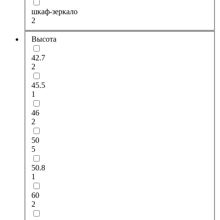
шкаф-зеркало
2
Высота
42.7
2
45.5
1
46
2
50
5
50.8
1
60
2