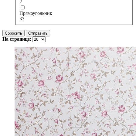
2
Прямоугольник
37
Сбросить
Отправить
На странице: