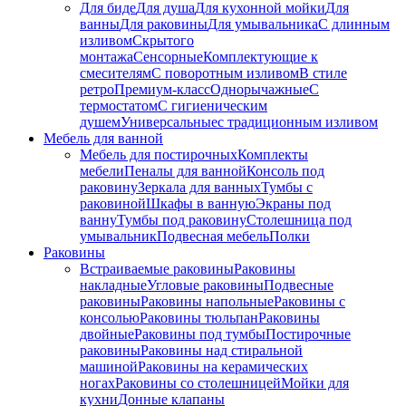
Для биде
Для душа
Для кухонной мойки
Для
ванны
Для раковины
Для умывальника
С длинным
изливом
Скрытого
монтажа
Сенсорные
Комплектующие к
смесителям
С поворотным изливом
В стиле
ретро
Премиум-класс
Однорычажные
С
термостатом
С гигиеническим
душем
Универсальные
с традиционным изливом
Мебель для ванной
Мебель для постирочных
Комплекты
мебели
Пеналы для ванной
Консоль под
раковину
Зеркала для ванных
Тумбы с
раковиной
Шкафы в ванную
Экраны под
ванну
Тумбы под раковину
Столешница под
умывальник
Подвесная мебель
Полки
Раковины
Встраиваемые раковины
Раковины
накладные
Угловые раковины
Подвесные
раковины
Раковины напольные
Раковины с
консолью
Раковины тюльпан
Раковины
двойные
Раковины под тумбы
Постирочные
раковины
Раковины над стиральной
машиной
Раковины на керамических
ногах
Раковины со столешницей
Мойки для
кухни
Донные клапаны