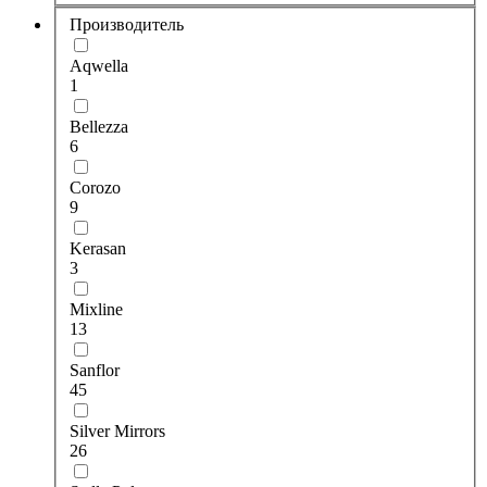
Производитель
Aqwella
1
Bellezza
6
Corozo
9
Kerasan
3
Mixline
13
Sanflor
45
Silver Mirrors
26