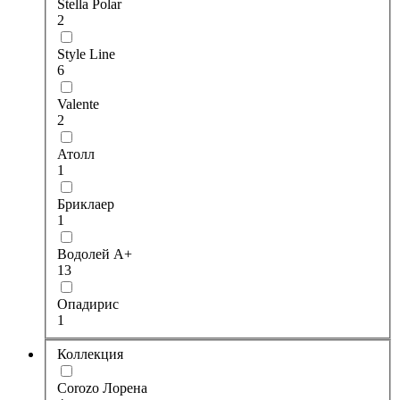
Stella Polar
2
Style Line
6
Valente
2
Атолл
1
Бриклаер
1
Водолей А+
13
Опадирис
1
Коллекция
Corozo Лорена