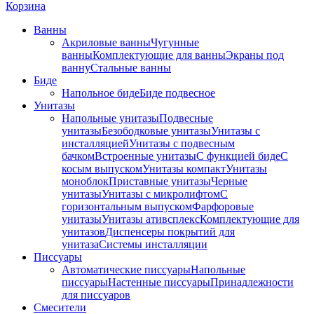
Корзина
Ванны
Акриловые ванны
Чугунные
ванны
Комплектующие для ванны
Экраны под
ванну
Стальные ванны
Биде
Напольное биде
Биде пoдвеснoе
Унитазы
Напольные унитазы
Подвесные
унитазы
Безободковые унитазы
Унитазы с
инсталляцией
Унитазы с подвесным
бачком
Встроенные унитазы
С функцией биде
С
косым выпуском
Унитазы компакт
Унитазы
моноблок
Приставные унитазы
Черные
унитазы
Унитазы с микролифтом
C
горизонтальным выпуском
Фарфоровые
унитазы
Унитазы ативсплекс
Комплектующие для
унитазов
Диспенсеры покрытий для
унитаза
Системы инсталляции
Писсуары
Автоматические писсуары
Напольные
писсуары
Настенные писсуары
Принадлежности
для писсуаров
Смесители