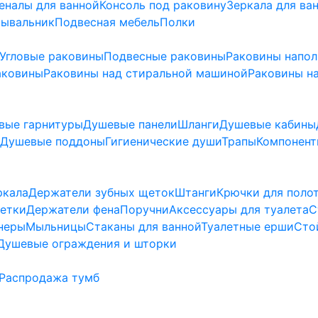
еналы для ванной
Консоль под раковину
Зеркала для ва
мывальник
Подвесная мебель
Полки
Угловые раковины
Подвесные раковины
Раковины напо
аковины
Раковины над стиральной машиной
Раковины на
вые гарнитуры
Душевые панели
Шланги
Душевые кабины
Душевые поддоны
Гигиенические души
Трапы
Компонент
ркала
Держатели зубных щеток
Штанги
Крючки для поло
етки
Держатели фена
Поручни
Аксессуары для туалета
С
неры
Мыльницы
Стаканы для ванной
Туалетные ерши
Сто
Душевые ограждения и шторки
Распродажа тумб