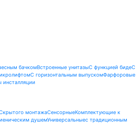
весным бачком
Встроенные унитазы
С функцией биде
С
микролифтом
C горизонтальным выпуском
Фарфоровые
 инсталляции
Скрытого монтажа
Сенсорные
Комплектующие к
гиеническим душем
Универсальные
с традиционным