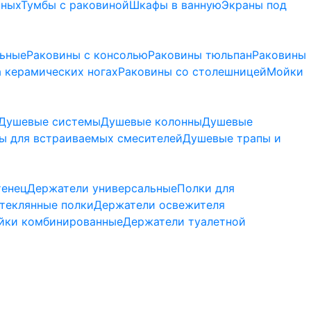
нных
Тумбы с раковиной
Шкафы в ванную
Экраны под
льные
Раковины с консолью
Раковины тюльпан
Раковины
 керамических ногах
Раковины со столешницей
Мойки
Душевые системы
Душевые колонны
Душевые
ы для встраиваемых смесителей
Душевые трапы и
тенец
Держатели универсальные
Полки для
теклянные полки
Держатели освежителя
йки комбинированные
Держатели туалетной