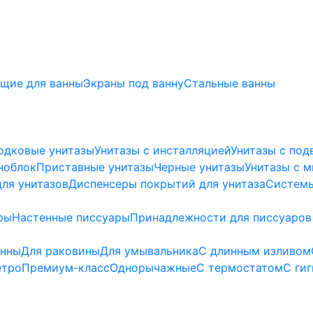
щие для ванны
Экраны под ванну
Стальные ванны
одковые унитазы
Унитазы с инсталляцией
Унитазы с под
ноблок
Приставные унитазы
Черные унитазы
Унитазы с 
ля унитазов
Диспенсеры покрытий для унитаза
Системы
ры
Настенные писсуары
Принадлежности для писсуаров
анны
Для раковины
Для умывальника
С длинным изливом
етро
Премиум-класс
Однорычажные
С термостатом
С ги