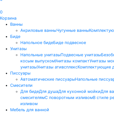
0
Корзина
Ванны
Акриловые ванны
Чугунные ванны
Комплектую
Биде
Напольное биде
Биде пoдвеснoе
Унитазы
Напольные унитазы
Подвесные унитазы
Безоб
косым выпуском
Унитазы компакт
Унитазы мо
унитазы
Унитазы ативсплекс
Комплектующие д
Писсуары
Автоматические писсуары
Напольные писсуа
Смесители
Для биде
Для душа
Для кухонной мойки
Для в
смесителям
С поворотным изливом
В стиле р
изливом
Мебель для ванной