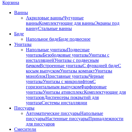
Корзина
Ванны
Акриловые ванны
Чугунные
ванны
Комплектующие для ванны
Экраны под
ванну
Стальные ванны
Биде
Напольное биде
Биде пoдвеснoе
Унитазы
Напольные унитазы
Подвесные
унитазы
Безободковые унитазы
Унитазы с
инсталляцией
Унитазы с подвесным
бачком
Встроенные унитазы
С функцией биде
С
косым выпуском
Унитазы компакт
Унитазы
моноблок
Приставные унитазы
Черные
унитазы
Унитазы с микролифтом
C
горизонтальным выпуском
Фарфоровые
унитазы
Унитазы ативсплекс
Комплектующие для
унитазов
Диспенсеры покрытий для
унитаза
Системы инсталляции
Писсуары
Автоматические писсуары
Напольные
писсуары
Настенные писсуары
Принадлежности
для писсуаров
Смесители