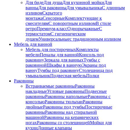
Для биде
Для душа
Для кухонной мойки
Для
ванны
Для раковины
Для умывальника
С длинным
изливом
Скрытого
монтажа
Сенсорные
Комплектующие к
смесителям
С поворотным изливом
В стиле
ретро
Премиум-класс
Однорычажные
С
термостатом
С гигиеническим
душем
Универсальные
с традиционным изливом
Мебель для ванной
Мебель для постирочных
Комплекты
мебели
Пеналы для ванной
Консоль под
раковину
Зеркала для ванных
Тумбы с
раковиной
Шкафы в ванную
Экраны под
ванну
Тумбы под раковину
Столешница под
умывальник
Подвесная мебель
Полки
Раковины
Встраиваемые раковины
Раковины
накладные
Угловые раковины
Подвесные
раковины
Раковины напольные
Раковины с
консолью
Раковины тюльпан
Раковины
двойные
Раковины под тумбы
Постирочные
раковины
Раковины над стиральной
машиной
Раковины на керамических
ногах
Раковины со столешницей
Мойки для
кухни
Донные клапаны