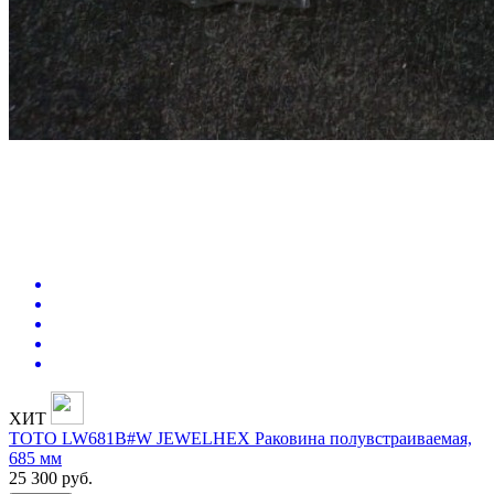
ХИТ
TOTO LW681B#W JEWELHEX Раковина полувстраиваемая,
685 мм
25 300
руб.