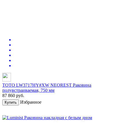
TOTO LW3717HY#XW NEOREST Раковина
полувстраиваемая, 750 мм
87 860
руб.
Избранное
Купить