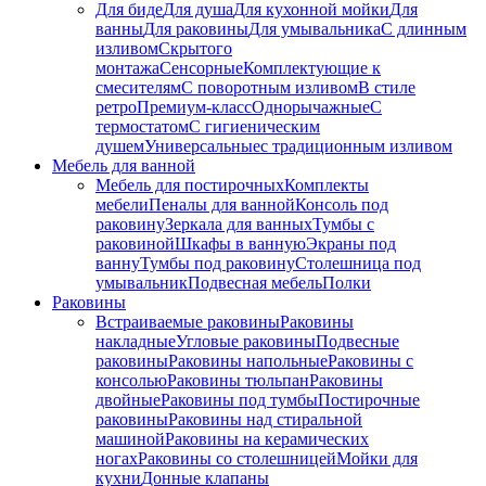
Для биде
Для душа
Для кухонной мойки
Для
ванны
Для раковины
Для умывальника
С длинным
изливом
Скрытого
монтажа
Сенсорные
Комплектующие к
смесителям
С поворотным изливом
В стиле
ретро
Премиум-класс
Однорычажные
С
термостатом
С гигиеническим
душем
Универсальные
с традиционным изливом
Мебель для ванной
Мебель для постирочных
Комплекты
мебели
Пеналы для ванной
Консоль под
раковину
Зеркала для ванных
Тумбы с
раковиной
Шкафы в ванную
Экраны под
ванну
Тумбы под раковину
Столешница под
умывальник
Подвесная мебель
Полки
Раковины
Встраиваемые раковины
Раковины
накладные
Угловые раковины
Подвесные
раковины
Раковины напольные
Раковины с
консолью
Раковины тюльпан
Раковины
двойные
Раковины под тумбы
Постирочные
раковины
Раковины над стиральной
машиной
Раковины на керамических
ногах
Раковины со столешницей
Мойки для
кухни
Донные клапаны