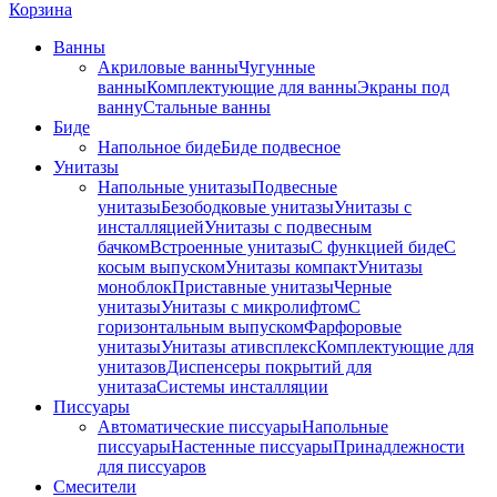
Корзина
Ванны
Акриловые ванны
Чугунные
ванны
Комплектующие для ванны
Экраны под
ванну
Стальные ванны
Биде
Напольное биде
Биде пoдвеснoе
Унитазы
Напольные унитазы
Подвесные
унитазы
Безободковые унитазы
Унитазы с
инсталляцией
Унитазы с подвесным
бачком
Встроенные унитазы
С функцией биде
С
косым выпуском
Унитазы компакт
Унитазы
моноблок
Приставные унитазы
Черные
унитазы
Унитазы с микролифтом
C
горизонтальным выпуском
Фарфоровые
унитазы
Унитазы ативсплекс
Комплектующие для
унитазов
Диспенсеры покрытий для
унитаза
Системы инсталляции
Писсуары
Автоматические писсуары
Напольные
писсуары
Настенные писсуары
Принадлежности
для писсуаров
Смесители